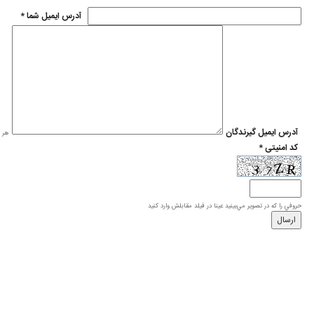
* آدرس ايميل شما
* آدرس ايميل گيرندگان
هر ی
* کد امنیتی
حروفي را كه در تصوير مي‌بينيد عينا در فيلد مقابلش وارد كنيد