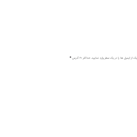
ک از ایمیل ها را در یک سطر وارد نمایید، حداکثر ۲۰ آدرس