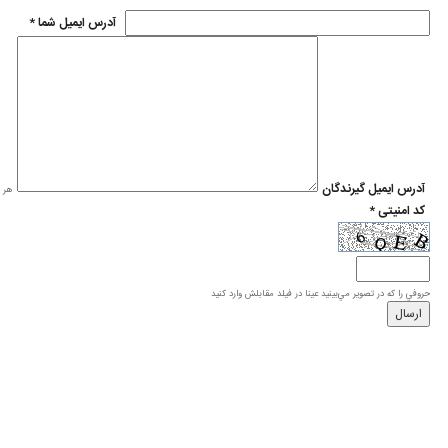
* آدرس ايميل شما
* آدرس ايميل گيرندگان
هر ی
* کد امنیتی
حروفي را كه در تصوير مي‌بينيد عينا در فيلد مقابلش وارد كنيد