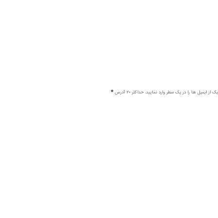
ک از ایمیل ها را در یک سطر وارد نمایید، حداکثر ۲۰ آدرس