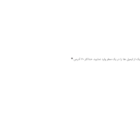
ک از ایمیل ها را در یک سطر وارد نمایید، حداکثر ۲۰ آدرس