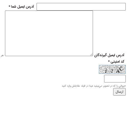
* آدرس ايميل شما
* آدرس ايميل گيرندگان
هر ی
* کد امنیتی
حروفي را كه در تصوير مي‌بينيد عينا در فيلد مقابلش وارد كنيد