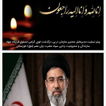
اسامی برندگان چهارمین دوره مسابقات کتابخوانی
پیام تسلیت مدیرعامل محترم سازمان در پی درگذشت ابوی گرامی مسئول قرارگاه جهاد
سازندگی و محرومیت زدایی سپاه حضرت ولی عصر (عج) خوزستان