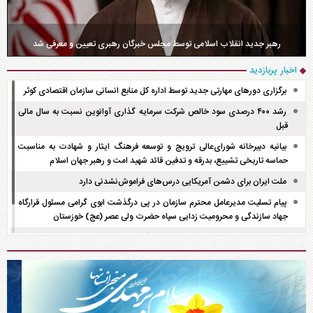
چهارمین دوره مسابقات کتابخوانی
دومین دوره آموزشی «کمک‌های اولیه» ویژه کارکنان سازمان اقتصادی کوثر توسط اداره
کل منابع انسانی سازمان برگزار شد
رهبر جدید انقلاب اسلامی توسط مجلس خبرگان رهبری تعیین و معرفی شد
اخبار پربازدید
برگزاری دور‌های مهارتی جدید توسط اداره کل منابع انسانی سازمان اقتصادی کوثر
رشد ۴۰۰ درصدی سود خالص شرکت سرمایه گذاری آوانوین نسبت به سال مالی
قبل
بیانیه دبیرخانه شورای‌عالی ترویج و توسعه فرهنگ ایثار و شهادت به مناسبت
حماسه تاریخی تشییع، بدرقه و تدفین قائد شهید امت و رهبر جهان اسلام
ملت ایران برای دشمن آمریکایی درس‌های فراموش‌نشدنی دارد
پیام تسلیت مدیرعامل محترم سازمان در پی درگذشت ابوی گرامی مسئول قرارگاه
جهاد سازندگی و محرومیت زدایی سپاه حضرت ولی عصر (عج) خوزستان
انتصابات جدید در سازمان اقتصادی کوثر
پیام مقام معظم رهبری به مناسبت تشییع آقای شهید ایران
پیام تسلیت مدیرعامل سازمان اقتصادی کوثر در پی درگذشت والده مکرمه رئیس
جمعیت هلال احمر جمهوری اسلامی ایران
پروردگارا! ما را در صراط مستقیم ثابت‌قدم بدار
پاسخ رهبر انقلاب اسلامی به نامه بیعت دبیرکل و رزمندگان حزب‌الله لبنان