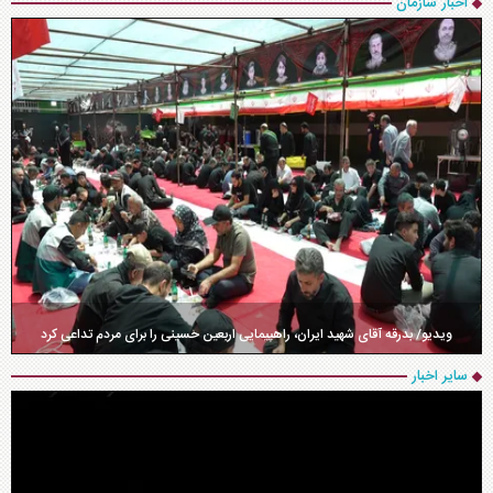
اخبار سازمان
نخستین جلسه کارگروه تعیین شاخص‌های رفتاری در محیط‌های درمانی برگزار شد
ایران امام رضا (ع)
رشد ۱۸۰ درصدی سود خالص شرکت سرمایه‌گذاری توسعه مدیریت آوانوین نسبت
به سال مالی قبل
پیام فرمانده کل قوا به مناسبت خجسته زادروز ارتش جمهوری اسلامی ایران
توصیه رهبر شهید انقلاب اسلامی به قرائت قرآن و دعا برای پیروزی جبهه مقاومت
شهادت امام جعفر صادق علیه‌السّلام تسلیت باد
پیام رهبر معظّم انقلاب اسلامی به‌مناسبت چهلمین روز شهادت قائد عظیم‌الشأن
انقلاب (قدّس الله نفسه الزکیه) و مسائل مهم مربوط به جنگ تحمیلی سوم
ویدیو/ بدرقه آقای شهید ایران، راهپیمایی اربعین حسینی را برای مردم تداعی کرد
سایر اخبار