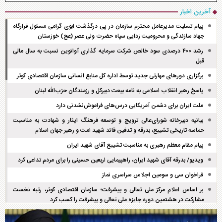
آخرین اخبار
پیام تسلیت مدیرعامل محترم سازمان در پی درگذشت ابوی گرامی مسئول قرارگاه
جهاد سازندگی و محرومیت زدایی سپاه حضرت ولی عصر (عج) خوزستان
رشد ۴۰۰ درصدی سود خالص شرکت سرمایه گذاری آوانوین نسبت به سال مالی
قبل
برگزاری دور‌های مهارتی جدید توسط اداره کل منابع انسانی سازمان اقتصادی کوثر
پاسخ رهبر انقلاب اسلامی به نامه بیعت دبیرکل و رزمندگان حزب‌الله لبنان
ملت ایران برای دشمن آمریکایی درس‌های فراموش‌نشدنی دارد
بیانیه دبیرخانه شورای‌عالی ترویج و توسعه فرهنگ ایثار و شهادت به مناسبت
حماسه تاریخی تشییع، بدرقه و تدفین قائد شهید امت و رهبر جهان اسلام
پیام مقام معظم رهبری به مناسبت تشییع آقای شهید ایران
ویدیو/ بدرقه آقای شهید ایران، راهپیمایی اربعین حسینی را برای مردم تداعی کرد
فراخوان سی و سومین اجلاس سراسری نماز
بر اساس اعلام مرکز ملی تعالی و پیشرفت؛ سازمان اقتصادی کوثر، رتبه نخست
مشارکت در هشتمین دوره جایزه ملی تعالی و پیشرفت را کسب کرد
تاسوعا و عاشورای حسینی تسلیت و تعزیت باد