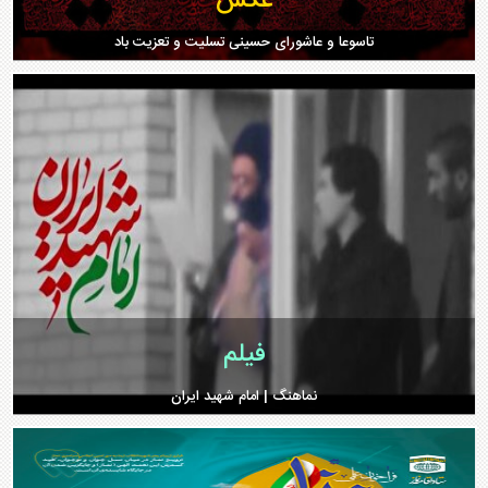
عکس
رویداد‌های خبری سازمان "در ایام عدم دسترسی با کانال و سایت"
تاسوعا و عاشورای حسینی تسلیت و تعزیت باد
پذیرایی در راهپیمایی ۲۲ دی‌ماه توسط اداره کل پشتیبانی سازمان اقتصادی کوثر
برگزاری دوره آموزشی «رهبری سازمانی» در سازمان اقتصادی کوثر
امنیت ایران اسلامی اجاره‌ای نیست
عکس
فیلم
گزارش تصویری موکب پذیرایی سازمان به مناسبت عید سعید غدیر
جلسه آموزشی《برنامه‌ریزی استراتژیک در سازمان‌های اقتصادی》ویژه مدیران ارشد
برگزار شد
و ارتحال حضرت امام
نماهنگ | امام شهید ایران
غرب و ایران مستقلّ مقتدر
اجرایی‌شدن توافقنامۀ امنیتی بین ایران و عراق ضروری است