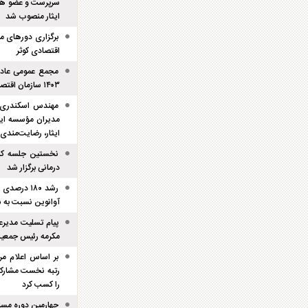
سرپرست و عضو هی
ایثار منصوب شد
برگزاری دور‌های م
اقتصادی کوثر
مجمع عمومی عادی 
۱۴۰۳ سازمان اقتصادی کوثر با اخذ نظر مقبول برگزار شد.
مهندس اسکندری، 
مدیران مؤسسه ایث
ایثار، رضایت‌مندی
نخستین جلسه کار
درمانی برگزار شد
رشد ۱۸۰ د
آوانوین نسبت به س
پیام تسلیت مدیرع
مکرمه رئیس جمعیت
بر اساس اعلام مر
رتبه نخست مشارکت
را کسب کرد
چهارمین دوره مسا