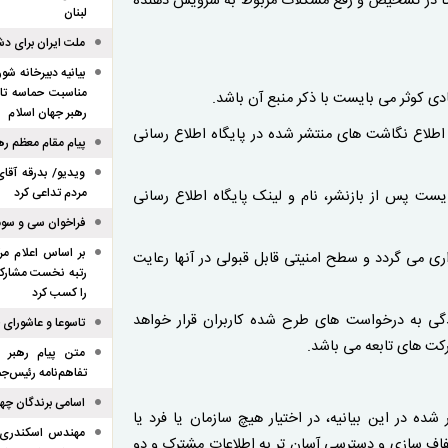
 شما به ما کمک می‌کند تا در تشخیص و رفع مشکلات مربوط به سرویس دهنده
لبنان
ملت ایران برای د
بیانیه دبیرخانه ش
مناسبت حماسه تار
ادی کوثر می بایست با ذکر منبع آن باشد.
رهبر جهان اسلام
و اطلاع نگاشت های منتشر شده در پایگاه اطلاع رسانی
پیام مقام معظم ره
ویدیو/ بدرقه آقای
مردم تداعی کرد
یست پس از بازنشر، نام و لینک پایگاه اطلاع رسانی
فراخوان سی و سو
بر اساس اعلام مر
ری می گردد و سطح امنیتی قابل قبولی در آنها رعایت
رتبه نخست مشارکت
را کسب کرد
سیدگی به درخواست های طرح شده کاربران قرار خواهد
تاسوعا و عاشورای
کت های تابعه می باشد.
متن پیام رهبر 
تفاهم‌نامه رئیس‌جم
اسامی برندگان چها
شده در این بیانیه، در اختیار هیچ سازمان یا فرد یا
مهندس اسکندری، 
شفاف سازی و دسترسی آسان تر به اطلاعات مشترک و دو