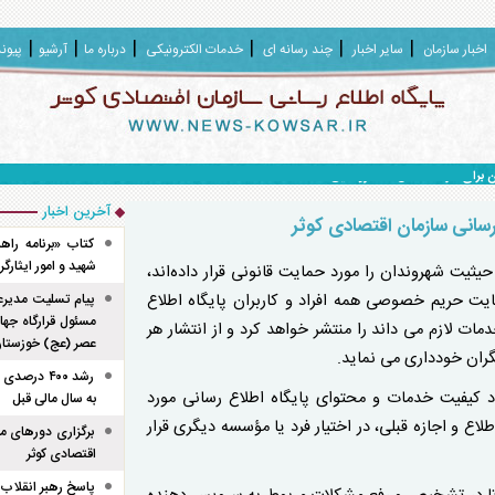
اخبار سازمان
سایر اخبار
چند رسانه ای
خدمات الکترونیکی
درباره ما
آرشیو
پیون
ا افق ۱۴۱۰، رونمایی شد.
آخرین اخبار
رسانی سازمان اقتصادی کوثر
کتاب «برنامه راهب
شهید و امور ایثارگران برای 
م رایانه‌ای که حیثیت شهروندان را مورد حمایت قانونی قرار داده‌اند،
عایت حریم خصوصی همه افراد و کاربران پایگاه اطلاع
پیام تسلیت مدیرع
مسئول قرارگاه جه
دمات لازم می داند را منتشر خواهد کرد و از انتشار هر
عصر (عج) خوزستا
گران خودداری می نماید.
رشد ۴۰۰ د
ود کیفیت خدمات و محتوای پایگاه اطلاع رسانی مورد
به سال مالی قبل
ع و اجازه‌ قبلی، در اختیار فرد یا مؤسسه‌ دیگری قرار
برگزاری دور‌های م
اقتصادی کوثر
پاسخ رهبر انقلاب 