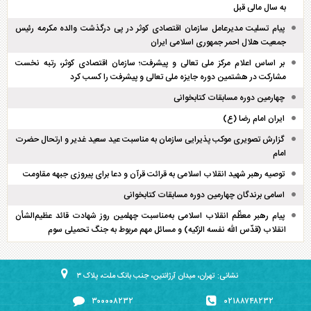
به سال مالی قبل
پیام تسلیت مدیرعامل سازمان اقتصادی کوثر در پی درگذشت والده مکرمه رئیس
جمعیت هلال احمر جمهوری اسلامی ایران
بر اساس اعلام مرکز ملی تعالی و پیشرفت؛ سازمان اقتصادی کوثر، رتبه نخست
مشارکت در هشتمین دوره جایزه ملی تعالی و پیشرفت را کسب کرد
چهارمین دوره مسابقات کتابخوانی
ایران امام رضا (ع)
گزارش تصویری موکب پذیرایی سازمان به مناسبت عید سعید غدیر و ارتحال حضرت
امام
توصیه رهبر شهید انقلاب اسلامی به قرائت قرآن و دعا برای پیروزی جبهه مقاومت
اسامی برندگان چهارمین دوره مسابقات کتابخوانی
پیام رهبر معظّم انقلاب اسلامی به‌مناسبت چهلمین روز شهادت قائد عظیم‌الشأن
انقلاب (قدّس الله نفسه الزکیه) و مسائل مهم مربوط به جنگ تحمیلی سوم
نشانی: تهران، میدان آرژانتین، جنب بانک ملت، پلاک ۳
۳۰۰۰۰۸۲۳۲
۰۲۱۸۸۷۴۸۲۳۲