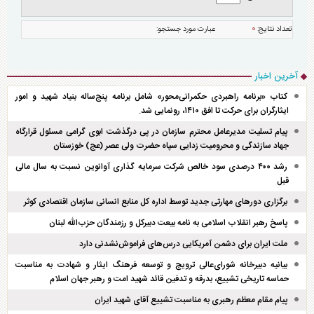
تعداد نتايج:
۰
عبارت مورد جستجو:
آخرین اخبار
کتاب «برنامه راهبردی حکمرانی‌محور» شامل برنامه پنج‌ساله بنیاد شهید و امور
ایثارگران برای حرکت تا افق ۱۴۱۰، رونمایی شد.
پیام تسلیت مدیرعامل محترم سازمان در پی درگذشت ابوی گرامی مسئول قرارگاه
جهاد سازندگی و محرومیت زدایی سپاه حضرت ولی عصر (عج) خوزستان
رشد ۴۰۰ درصدی سود خالص شرکت سرمایه گذاری آوانوین نسبت به سال مالی
قبل
برگزاری دور‌های مهارتی جدید توسط اداره کل منابع انسانی سازمان اقتصادی کوثر
پاسخ رهبر انقلاب اسلامی به نامه بیعت دبیرکل و رزمندگان حزب‌الله لبنان
ملت ایران برای دشمن آمریکایی درس‌های فراموش‌نشدنی دارد
بیانیه دبیرخانه شورای‌عالی ترویج و توسعه فرهنگ ایثار و شهادت به مناسبت
حماسه تاریخی تشییع، بدرقه و تدفین قائد شهید امت و رهبر جهان اسلام
پیام مقام معظم رهبری به مناسبت تشییع آقای شهید ایران