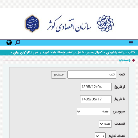
کتاب «برنامه راهبردی حکمرانی‌محور» شامل برنامه پنج‌ساله بنیاد شهید و امور ایثارگران برای حرکت تا
افق ۱۴۱۰، رونمایی شد.
جستجو
کلمه
از تاريخ
تا تاریخ
سرویس
قسمت
تعداد نتايج