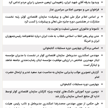
ویدیو/ بدرقه آقای شهید ایران، راهپیمایی اربعین حسینی را برای مردم تداعی کرد
فراخوان سی و سومین اجلاس سراسری نماز
بر اساس اعلام مرکز ملی تعالی و پیشرفت؛ سازمان اقتصادی کوثر، رتبه نخست
مشارکت در هشتمین دوره جایزه ملی تعالی و پیشرفت را کسب کرد
تاسوعا و عاشورای حسینی تسلیت و تعزیت باد
متن پیام رهبر انقلاب اسلامی خطاب به ملت ایران درباره تفاهم‌نامه رئیس‌جمهوران
ایران و امریکا
اسامی برندگان چهارمین دوره مسابقات کتابخوانی
مهندس اسکندری، مدیرعامل سازمان اقتصادی کوثر در نشست با مدیران مؤسسه
ایثار: مهمترین شاخص در ارزیابی موفقیت مؤسسه ایثار، رضایت‌مندی جامعه شاهد
و ایثارگر است
گزارش تصویری موکب پذیرایی سازمان به مناسبت عید سعید غدیر و ارتحال حضرت
امام
چهارمین دوره مسابقات کتابخوانی
دومین دوره آموزشی «کمک‌های اولیه» ویژه کارکنان سازمان اقتصادی کوثر توسط
اداره کل منابع انسانی سازمان برگزار شد
طی حکمی از سوی مهندس محمدرضا اسکندری مدیرعامل و نائب رئیس هیئت