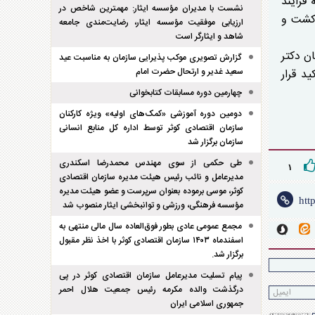
 که فرایند
نشست با مدیران مؤسسه ایثار: مهمترین شاخص در
 کشت و
ارزیابی موفقیت مؤسسه ایثار، رضایت‌مندی جامعه
شاهد و ایثارگر است
ن دکتر
گزارش تصویری موکب پذیرایی سازمان به مناسبت عید
سعید غدیر و ارتحال حضرت امام
د قرار
چهارمین دوره مسابقات کتابخوانی
دومین دوره آموزشی «کمک‌های اولیه» ویژه کارکنان
سازمان اقتصادی کوثر توسط اداره کل منابع انسانی
سازمان برگزار شد
طی حکمی از سوی مهندس محمدرضا اسکندری
۱
مدیرعامل و نائب رئیس هیئت مدیره سازمان اقتصادی
کوثر، موسی برموده بعنوان سرپرست و عضو هیئت مدیره
مؤسسه فرهنگی، ورزشی و توانبخشی ایثار منصوب شد
مجمع عمومی عادی بطور فوق‌العاده سال مالی منتهی به
اسفند‌ماه ۱۴۰۳ سازمان اقتصادی کوثر با اخذ نظر مقبول
برگزار شد.
پیام تسلیت مدیرعامل سازمان اقتصادی کوثر در پی
درگذشت والده مکرمه رئیس جمعیت هلال احمر
جمهوری اسلامی ایران