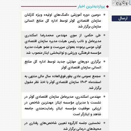
پربازدیدترین اخبار
دومین دوره آموزشی «کمک‌های اولیه» ویژه کارکنان
سازمان اقتصادی کوثر توسط اداره کل منابع انسانی
سازمان برگزار شد
طی حکمی از سوی مهندس محمدرضا اسکندری
مدیرعامل و نائب رئیس هیئت مدیره سازمان اقتصادی
کوثر، موسی برموده بعنوان سرپرست و عضو هیئت مدیره
مؤسسه فرهنگی، ورزشی و توانبخشی ایثار منصوب شد
برگزاری دور‌های مهارتی جدید توسط اداره کل منابع
انسانی سازمان اقتصادی کوثر
مجمع عمومی عادی بطور فوق‌العاده سال مالی منتهی به
اسفند‌ماه ۱۴۰۳ سازمان اقتصادی کوثر با اخذ نظر مقبول
برگزار شد.
مهندس اسکندری، مدیرعامل سازمان اقتصادی کوثر در
نشست با مدیران مؤسسه ایثار: مهمترین شاخص در
ارزیابی موفقیت مؤسسه ایثار، رضایت‌مندی جامعه
شاهد و ایثارگر است
نخستین جلسه کارگروه تعیین شاخص‌های رفتاری در
محیط‌های درمانی برگزار شد