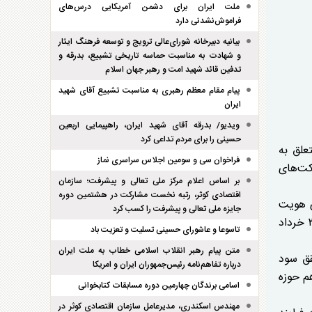
ملت ایران برای دشمن آمریکایی درس‌های
فراموش‌نشدنی دارد
بیانیه دبیرخانه شورای‌عالی ترویج و توسعه فرهنگ ایثار
و شهادت به مناسبت حماسه تاریخی تشییع، بدرقه و
تدفین قائد شهید امت و رهبر جهان اسلام
پیام مقام معظم رهبری به مناسبت تشییع آقای شهید
ایران
ویدیو/ بدرقه آقای شهید ایران، راهپیمایی اربعین
حسینی را برای مردم تداعی کرد
علق به
فراخوان سی و سومین اجلاس سراسری نماز
کت‌های
بر اساس اعلام مرکز ملی تعالی و پیشرفت؛ سازمان
اقتصادی کوثر، رتبه نخست مشارکت در هشتمین دوره
ی هویت
جایزه ملی تعالی و پیشرفت را کسب کرد
دامی تا ۳۰ پشت از ویژگی‌های منحصر به فرد شریف آباد می‌باشد که باعث رشد سود ۹۶ درصدی دوره ۶ ماهه منتهی به ۳۱ خرداد
تاسوعا و عاشورای حسینی تسلیت و تعزیت باد
متن پیام رهبر انقلاب اسلامی خطاب به ملت ایران
ن شاخص در تحقق سود
درباره تفاهم‌نامه رئیس‌جمهوران ایران و امریکا
 هم حوزه
اسامی برندگان چهارمین دوره مسابقات کتابخوانی
مهندس اسکندری، مدیرعامل سازمان اقتصادی کوثر در