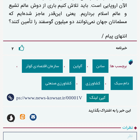
الآن اروپایی است. باید تلاش کنیم باری از دوش عالم تشیع
و عالم اسلام برداریم. یعنی این‌قدر عاجز شده‌ایم که
مسلمانان جهان نمی‌توانند دو میلیون گوسفند را تأمین کنند؟
انتهای پیام /
خبرنامه
۲
سانن
آلپاین
سازمان اقتصادی کوثر
برچسب ها:
،
،
،
دام سبک
کشاورزی
کشاورزی صنعتی
،
،
کپی لینک
این خبر را به اشتراک بگذارید
نظرات