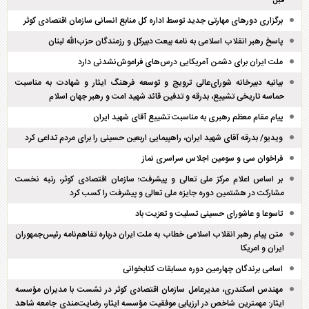
قبل
برگزاری دور‌های مهارتی جدید توسط اداره کل منابع انسانی سازمان اقتصادی کوثر
پاسخ رهبر انقلاب اسلامی به نامه بیعت دبیرکل و رزمندگان حزب‌الله لبنان
ملت ایران برای دشمن آمریکایی درس‌های فراموش‌نشدنی دارد
بیانیه دبیرخانه شورای‌عالی ترویج و توسعه فرهنگ ایثار و شهادت به مناسبت
حماسه تاریخی تشییع، بدرقه و تدفین قائد شهید امت و رهبر جهان اسلام
پیام مقام معظم رهبری به مناسبت تشییع آقای شهید ایران
ویدیو/ بدرقه آقای شهید ایران، راهپیمایی اربعین حسینی را برای مردم تداعی کرد
فراخوان سی و سومین اجلاس سراسری نماز
بر اساس اعلام مرکز ملی تعالی و پیشرفت؛ سازمان اقتصادی کوثر، رتبه نخست
مشارکت در هشتمین دوره جایزه ملی تعالی و پیشرفت را کسب کرد
تاسوعا و عاشورای حسینی تسلیت و تعزیت باد
متن پیام رهبر انقلاب اسلامی خطاب به ملت ایران درباره تفاهم‌نامه رئیس‌جمهوران
ایران و امریکا
اسامی برندگان چهارمین دوره مسابقات کتابخوانی
مهندس اسکندری، مدیرعامل سازمان اقتصادی کوثر در نشست با مدیران مؤسسه
ایثار: مهمترین شاخص در ارزیابی موفقیت مؤسسه ایثار، رضایت‌مندی جامعه شاهد