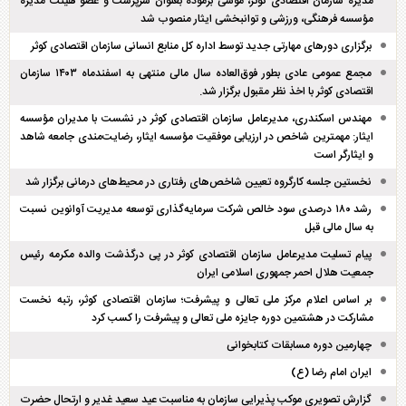
مدیره سازمان اقتصادی کوثر، موسی برموده بعنوان سرپرست و عضو هیئت مدیره
مؤسسه فرهنگی، ورزشی و توانبخشی ایثار منصوب شد
برگزاری دور‌های مهارتی جدید توسط اداره کل منابع انسانی سازمان اقتصادی کوثر
مجمع عمومی عادی بطور فوق‌العاده سال مالی منتهی به اسفند‌ماه ۱۴۰۳ سازمان
اقتصادی کوثر با اخذ نظر مقبول برگزار شد.
مهندس اسکندری، مدیرعامل سازمان اقتصادی کوثر در نشست با مدیران مؤسسه
ایثار: مهمترین شاخص در ارزیابی موفقیت مؤسسه ایثار، رضایت‌مندی جامعه شاهد
و ایثارگر است
نخستین جلسه کارگروه تعیین شاخص‌های رفتاری در محیط‌های درمانی برگزار شد
رشد ۱۸۰ درصدی سود خالص شرکت سرمایه‌گذاری توسعه مدیریت آوانوین نسبت
به سال مالی قبل
پیام تسلیت مدیرعامل سازمان اقتصادی کوثر در پی درگذشت والده مکرمه رئیس
جمعیت هلال احمر جمهوری اسلامی ایران
بر اساس اعلام مرکز ملی تعالی و پیشرفت؛ سازمان اقتصادی کوثر، رتبه نخست
مشارکت در هشتمین دوره جایزه ملی تعالی و پیشرفت را کسب کرد
چهارمین دوره مسابقات کتابخوانی
ایران امام رضا (ع)
گزارش تصویری موکب پذیرایی سازمان به مناسبت عید سعید غدیر و ارتحال حضرت