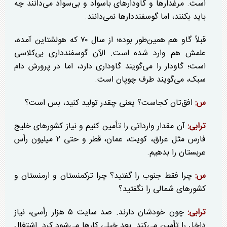
است. مرغدار‌ها و گاودار‌های باسواد و بی‌سواد می‌دانند چه
باید بکنند، اما گوسفنددار‌ها نمی‌دانند.
قبلاً گاو هم همین‌طور بوده؛ از سال ۷۰ که هولشتاین آمده،
علمش هم وارد شده است. الآن گوسفندداری بی‌کلاسی
است؛ گاودار را می‌گویند گاوداری دارد، اما در پرورش دام
سبک، می‌گویند طرف چوپان است.
س:
افق‌تان کجاست؟ یعنی چقدر تولید کنید، بس است؟
ترابی:
آن مقدار وارداتی را تأمین کنیم و نیاز کشور‌های خلیج
فارس مثل عراق، کویت، عمان، قطر و حتی ۲ میلیون رأس
عربستان را بدهیم.
س:
چرا فقط جنوب را گفتید؟ چرا ترکمنستان و ارمنستان و
کشور‌های شمالی را نگفتید؟
ترابی:
چون خودشان دارند. صد سایت ۵ هزار رأسی، نیاز
داخل را تأمین می‌کند. بعد خیلی کار‌ها می‌شود کرد. اشتغال