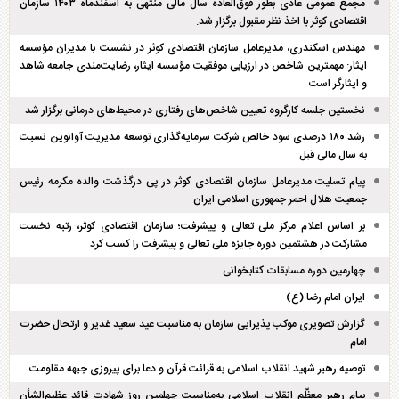
مجمع عمومی عادی بطور فوق‌العاده سال مالی منتهی به اسفند‌ماه ۱۴۰۳ سازمان
اقتصادی کوثر با اخذ نظر مقبول برگزار شد.
مهندس اسکندری، مدیرعامل سازمان اقتصادی کوثر در نشست با مدیران مؤسسه
ایثار: مهمترین شاخص در ارزیابی موفقیت مؤسسه ایثار، رضایت‌مندی جامعه شاهد
و ایثارگر است
نخستین جلسه کارگروه تعیین شاخص‌های رفتاری در محیط‌های درمانی برگزار شد
رشد ۱۸۰ درصدی سود خالص شرکت سرمایه‌گذاری توسعه مدیریت آوانوین نسبت
به سال مالی قبل
پیام تسلیت مدیرعامل سازمان اقتصادی کوثر در پی درگذشت والده مکرمه رئیس
جمعیت هلال احمر جمهوری اسلامی ایران
بر اساس اعلام مرکز ملی تعالی و پیشرفت؛ سازمان اقتصادی کوثر، رتبه نخست
مشارکت در هشتمین دوره جایزه ملی تعالی و پیشرفت را کسب کرد
چهارمین دوره مسابقات کتابخوانی
ایران امام رضا (ع)
گزارش تصویری موکب پذیرایی سازمان به مناسبت عید سعید غدیر و ارتحال حضرت
امام
توصیه رهبر شهید انقلاب اسلامی به قرائت قرآن و دعا برای پیروزی جبهه مقاومت
پیام رهبر معظّم انقلاب اسلامی به‌مناسبت چهلمین روز شهادت قائد عظیم‌الشأن