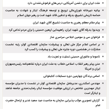
ملت ایران برای دشمن آمریکایی درس‌های فراموش‌نشدنی دارد
بیانیه دبیرخانه شورای‌عالی ترویج و توسعه فرهنگ ایثار و شهادت به مناسبت
حماسه تاریخی تشییع، بدرقه و تدفین قائد شهید امت و رهبر جهان اسلام
پیام مقام معظم رهبری به مناسبت تشییع آقای شهید ایران
ویدیو/ بدرقه آقای شهید ایران، راهپیمایی اربعین حسینی را برای مردم تداعی کرد
فراخوان سی و سومین اجلاس سراسری نماز
بر اساس اعلام مرکز ملی تعالی و پیشرفت؛ سازمان اقتصادی کوثر، رتبه نخست
مشارکت در هشتمین دوره جایزه ملی تعالی و پیشرفت را کسب کرد
تاسوعا و عاشورای حسینی تسلیت و تعزیت باد
متن پیام رهبر انقلاب اسلامی خطاب به ملت ایران درباره تفاهم‌نامه رئیس‌جمهوران
ایران و امریکا
اسامی برندگان چهارمین دوره مسابقات کتابخوانی
مهندس اسکندری، مدیرعامل سازمان اقتصادی کوثر در نشست با مدیران مؤسسه
ایثار: مهمترین شاخص در ارزیابی موفقیت مؤسسه ایثار، رضایت‌مندی جامعه شاهد
و ایثارگر است
گزارش تصویری موکب پذیرایی سازمان به مناسبت عید سعید غدیر و ارتحال حضرت
امام