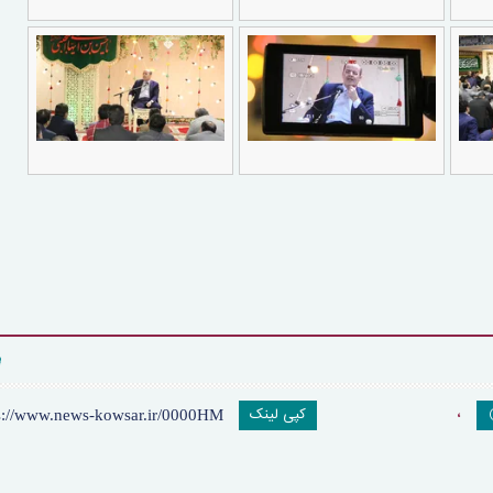
،
کپی لینک