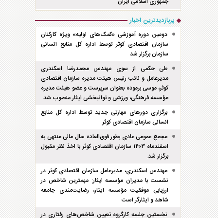
جمهوری اسلامی ایران
پربازدیدترین اخبار
دومین دوره آموزشی «کمک‌های اولیه» ویژه کارکنان
سازمان اقتصادی کوثر توسط اداره کل منابع انسانی
سازمان برگزار شد
طی حکمی از سوی مهندس محمدرضا اسکندری
مدیرعامل و نائب رئیس هیئت مدیره سازمان اقتصادی
کوثر، موسی برموده بعنوان سرپرست و عضو هیئت مدیره
مؤسسه فرهنگی، ورزشی و توانبخشی ایثار منصوب شد
برگزاری دور‌های مهارتی جدید توسط اداره کل منابع
انسانی سازمان اقتصادی کوثر
مجمع عمومی عادی بطور فوق‌العاده سال مالی منتهی به
اسفند‌ماه ۱۴۰۳ سازمان اقتصادی کوثر با اخذ نظر مقبول
برگزار شد.
مهندس اسکندری، مدیرعامل سازمان اقتصادی کوثر در
نشست با مدیران مؤسسه ایثار: مهمترین شاخص در
ارزیابی موفقیت مؤسسه ایثار، رضایت‌مندی جامعه
شاهد و ایثارگر است
نخستین جلسه کارگروه تعیین شاخص‌های رفتاری در