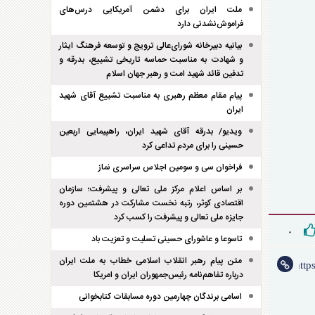
ملت ایران برای دشمن آمریکایی درس‌های
فراموش‌نشدنی دارد
بیانیه دبیرخانه شورای‌عالی ترویج و توسعه فرهنگ ایثار
و شهادت به مناسبت حماسه تاریخی تشییع، بدرقه و
تدفین قائد شهید امت و رهبر جهان اسلام
پیام مقام معظم رهبری به مناسبت تشییع آقای شهید
ایران
ویدیو/ بدرقه آقای شهید ایران، راهپیمایی اربعین
حسینی را برای مردم تداعی کرد
فراخوان سی و سومین اجلاس سراسری نماز
بر اساس اعلام مرکز ملی تعالی و پیشرفت؛ سازمان
اقتصادی کوثر، رتبه نخست مشارکت در هشتمین دوره
جایزه ملی تعالی و پیشرفت را کسب کرد
۰
تاسوعا و عاشورای حسینی تسلیت و تعزیت باد
متن پیام رهبر انقلاب اسلامی خطاب به ملت ایران
درباره تفاهم‌نامه رئیس‌جمهوران ایران و امریکا
اسامی برندگان چهارمین دوره مسابقات کتابخوانی