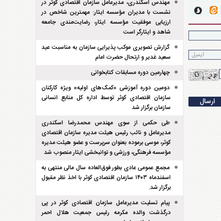
مهندس اسکندری، مدیرعامل سازمان اقتصادی کوثر در
نشست با مدیران مؤسسه ایثار: مهمترین شاخص در
ارزیابی موفقیت مؤسسه ایثار، رضایت‌مندی جامعه
شاهد و ایثارگر است
گزارش تصویری موکب پذیرایی سازمان به مناسبت عید
سعید غدیر و ارتحال حضرت امام
چهارمین دوره مسابقات کتابخوانی
دومین دوره آموزشی «کمک‌های اولیه» ویژه کارکنان
سازمان اقتصادی کوثر توسط اداره کل منابع انسانی
سازمان برگزار شد
طی حکمی از سوی مهندس محمدرضا اسکندری
مدیرعامل و نائب رئیس هیئت مدیره سازمان اقتصادی
کوثر، موسی برموده بعنوان سرپرست و عضو هیئت مدیره
مؤسسه فرهنگی، ورزشی و توانبخشی ایثار منصوب شد
مجمع عمومی عادی بطور فوق‌العاده سال مالی منتهی به
اسفند‌ماه ۱۴۰۳ سازمان اقتصادی کوثر با اخذ نظر مقبول
برگزار شد.
پیام تسلیت مدیرعامل سازمان اقتصادی کوثر در پی
درگذشت والده مکرمه رئیس جمعیت هلال احمر