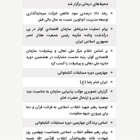
محیط‌های درمانی برگزار شد
رشد ۱۸۰ درصدی سود خالص شرکت سرمایه‌گذاری
توسعه مدیریت آوانوین نسبت به سال مالی قبل
پیام تسلیت مدیرعامل سازمان اقتصادی کوثر در پی
درگذشت والده مکرمه رئیس جمعیت هلال احمر
جمهوری اسلامی ایران
بر اساس اعلام مرکز ملی تعالی و پیشرفت؛ سازمان
اقتصادی کوثر، رتبه نخست مشارکت در هشتمین دوره
جایزه ملی تعالی و پیشرفت را کسب کرد
چهارمین دوره مسابقات کتابخوانی
ایران امام رضا (ع)
گزارش تصویری موکب پذیرایی سازمان به مناسبت عید
سعید غدیر و ارتحال حضرت امام
توصیه رهبر شهید انقلاب اسلامی به قرائت قرآن و دعا
برای پیروزی جبهه مقاومت
اسامی برندگان چهارمین دوره مسابقات کتابخوانی
پیام رهبر معظّم انقلاب اسلامی به‌مناسبت چهلمین روز
شهادت قائد عظیم‌الشأن انقلاب (قدّس الله نفسه