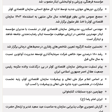
مؤسسه فرهنگی، ورزشی و توانبخشی ایثار منصوب شد
برگزاری دور‌های مهارتی جدید توسط اداره کل منابع انسانی سازمان اقتصادی کوثر
مجمع عمومی عادی بطور فوق‌العاده سال مالی منتهی به اسفند‌ماه ۱۴۰۳ سازمان
اقتصادی کوثر با اخذ نظر مقبول برگزار شد.
مهندس اسکندری، مدیرعامل سازمان اقتصادی کوثر در نشست با مدیران مؤسسه
ایثار: مهمترین شاخص در ارزیابی موفقیت مؤسسه ایثار، رضایت‌مندی جامعه شاهد
و ایثارگر است
نخستین جلسه کارگروه تعیین شاخص‌های رفتاری در محیط‌های درمانی برگزار شد
رشد ۱۸۰ درصدی سود خالص شرکت سرمایه‌گذاری توسعه مدیریت آوانوین نسبت
به سال مالی قبل
پیام تسلیت مدیرعامل سازمان اقتصادی کوثر در پی درگذشت والده مکرمه رئیس
جمعیت هلال احمر جمهوری اسلامی ایران
بر اساس اعلام مرکز ملی تعالی و پیشرفت؛ سازمان اقتصادی کوثر، رتبه نخست
مشارکت در هشتمین دوره جایزه ملی تعالی و پیشرفت را کسب کرد
چهارمین دوره مسابقات کتابخوانی
ایران امام رضا (ع)
گزارش تصویری موکب پذیرایی سازمان به مناسبت عید سعید غدیر و ارتحال حضرت
امام