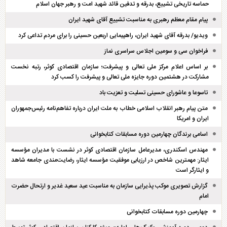
حماسه تاریخی تشییع، بدرقه و تدفین قائد شهید امت و رهبر جهان اسلام
پیام مقام معظم رهبری به مناسبت تشییع آقای شهید ایران
ویدیو/ بدرقه آقای شهید ایران، راهپیمایی اربعین حسینی را برای مردم تداعی کرد
فراخوان سی و سومین اجلاس سراسری نماز
بر اساس اعلام مرکز ملی تعالی و پیشرفت؛ سازمان اقتصادی کوثر، رتبه نخست
مشارکت در هشتمین دوره جایزه ملی تعالی و پیشرفت را کسب کرد
تاسوعا و عاشورای حسینی تسلیت و تعزیت باد
متن پیام رهبر انقلاب اسلامی خطاب به ملت ایران درباره تفاهم‌نامه رئیس‌جمهوران
ایران و امریکا
اسامی برندگان چهارمین دوره مسابقات کتابخوانی
مهندس اسکندری، مدیرعامل سازمان اقتصادی کوثر در نشست با مدیران مؤسسه
ایثار: مهمترین شاخص در ارزیابی موفقیت مؤسسه ایثار، رضایت‌مندی جامعه شاهد
و ایثارگر است
گزارش تصویری موکب پذیرایی سازمان به مناسبت عید سعید غدیر و ارتحال حضرت
امام
چهارمین دوره مسابقات کتابخوانی