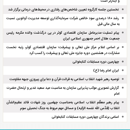
و ایثارگر است
نخستین جلسه کارگروه تعیین شاخص‌های رفتاری در محیط‌های درمانی برگزار شد
رشد ۱۸۰ درصدی سود خالص شرکت سرمایه‌گذاری توسعه مدیریت آوانوین نسبت
به سال مالی قبل
پیام تسلیت مدیرعامل سازمان اقتصادی کوثر در پی درگذشت والده مکرمه رئیس
جمعیت هلال احمر جمهوری اسلامی ایران
بر اساس اعلام مرکز ملی تعالی و پیشرفت؛ سازمان اقتصادی کوثر، رتبه نخست
مشارکت در هشتمین دوره جایزه ملی تعالی و پیشرفت را کسب کرد
چهارمین دوره مسابقات کتابخوانی
ایران امام رضا (ع)
توصیه رهبر شهید انقلاب اسلامی به قرائت قرآن و دعا برای پیروزی جبهه مقاومت
گزارش تصویری موکب پذیرایی سازمان به مناسبت عید سعید غدیر و ارتحال حضرت
امام
پیام رهبر معظّم انقلاب اسلامی به‌مناسبت چهلمین روز شهادت قائد عظیم‌الشأن
انقلاب (قدّس الله نفسه الزکیه) و مسائل مهم مربوط به جنگ تحمیلی سوم
اسامی برندگان چهارمین دوره مسابقات کتابخوانی