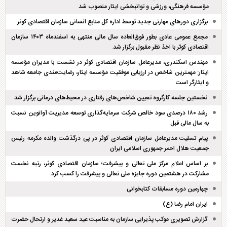
مؤسسه فرهنگی، ورزشی و توانبخشی ایثار منصوب شد
برگزاری دور‌های مهارتی جدید توسط اداره کل منابع انسانی سازمان اقتصادی کوثر
مجمع عمومی عادی بطور فوق‌العاده سال مالی منتهی به اسفند‌ماه ۱۴۰۳ سازمان
اقتصادی کوثر با اخذ نظر مقبول برگزار شد.
مهندس اسکندری، مدیرعامل سازمان اقتصادی کوثر در نشست با مدیران مؤسسه
ایثار: مهمترین شاخص در ارزیابی موفقیت مؤسسه ایثار، رضایت‌مندی جامعه شاهد
و ایثارگر است
نخستین جلسه کارگروه تعیین شاخص‌های رفتاری در محیط‌های درمانی برگزار شد
رشد ۱۸۰ درصدی سود خالص شرکت سرمایه‌گذاری توسعه مدیریت آوانوین نسبت
به سال مالی قبل
پیام تسلیت مدیرعامل سازمان اقتصادی کوثر در پی درگذشت والده مکرمه رئیس
جمعیت هلال احمر جمهوری اسلامی ایران
بر اساس اعلام مرکز ملی تعالی و پیشرفت؛ سازمان اقتصادی کوثر، رتبه نخست
مشارکت در هشتمین دوره جایزه ملی تعالی و پیشرفت را کسب کرد
چهارمین دوره مسابقات کتابخوانی
ایران امام رضا (ع)
گزارش تصویری موکب پذیرایی سازمان به مناسبت عید سعید غدیر و ارتحال حضرت