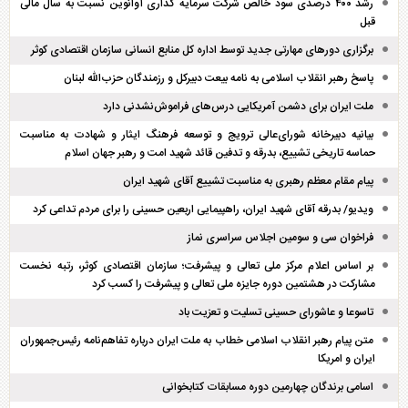
رشد ۴۰۰ درصدی سود خالص شرکت سرمایه گذاری آوانوین نسبت به سال مالی
قبل
برگزاری دور‌های مهارتی جدید توسط اداره کل منابع انسانی سازمان اقتصادی کوثر
پاسخ رهبر انقلاب اسلامی به نامه بیعت دبیرکل و رزمندگان حزب‌الله لبنان
ملت ایران برای دشمن آمریکایی درس‌های فراموش‌نشدنی دارد
بیانیه دبیرخانه شورای‌عالی ترویج و توسعه فرهنگ ایثار و شهادت به مناسبت
حماسه تاریخی تشییع، بدرقه و تدفین قائد شهید امت و رهبر جهان اسلام
پیام مقام معظم رهبری به مناسبت تشییع آقای شهید ایران
ویدیو/ بدرقه آقای شهید ایران، راهپیمایی اربعین حسینی را برای مردم تداعی کرد
فراخوان سی و سومین اجلاس سراسری نماز
بر اساس اعلام مرکز ملی تعالی و پیشرفت؛ سازمان اقتصادی کوثر، رتبه نخست
مشارکت در هشتمین دوره جایزه ملی تعالی و پیشرفت را کسب کرد
تاسوعا و عاشورای حسینی تسلیت و تعزیت باد
متن پیام رهبر انقلاب اسلامی خطاب به ملت ایران درباره تفاهم‌نامه رئیس‌جمهوران
ایران و امریکا
اسامی برندگان چهارمین دوره مسابقات کتابخوانی