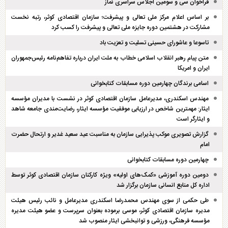
فراخوان سی و سومین اجلاس سراسری نماز
بر اساس اعلام مرکز ملی تعالی و پیشرفت؛ سازمان اقتصادی کوثر، رتبه نخست
مشارکت در هشتمین دوره جایزه ملی تعالی و پیشرفت را کسب کرد
تاسوعا و عاشورای حسینی تسلیت و تعزیت باد
متن پیام رهبر انقلاب اسلامی خطاب به ملت ایران درباره تفاهم‌نامه رئیس‌جمهوران
ایران و امریکا
اسامی برندگان چهارمین دوره مسابقات کتابخوانی
مهندس اسکندری، مدیرعامل سازمان اقتصادی کوثر در نشست با مدیران مؤسسه
ایثار: مهمترین شاخص در ارزیابی موفقیت مؤسسه ایثار، رضایت‌مندی جامعه شاهد
و ایثارگر است
گزارش تصویری موکب پذیرایی سازمان به مناسبت عید سعید غدیر و ارتحال حضرت
امام
چهارمین دوره مسابقات کتابخوانی
دومین دوره آموزشی «کمک‌های اولیه» ویژه کارکنان سازمان اقتصادی کوثر توسط
اداره کل منابع انسانی سازمان برگزار شد
طی حکمی از سوی مهندس محمدرضا اسکندری مدیرعامل و نائب رئیس هیئت
مدیره سازمان اقتصادی کوثر، موسی برموده بعنوان سرپرست و عضو هیئت مدیره
مؤسسه فرهنگی، ورزشی و توانبخشی ایثار منصوب شد