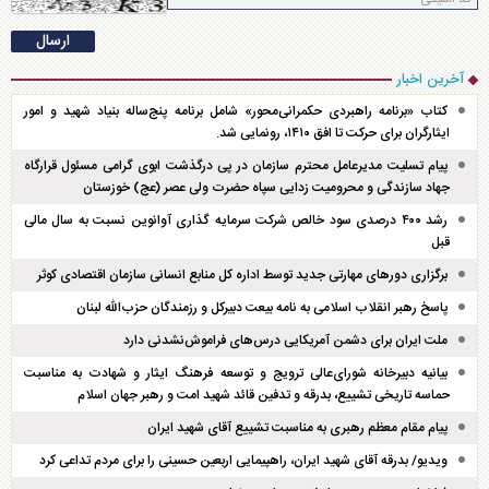
آخرین اخبار
کتاب «برنامه راهبردی حکمرانی‌محور» شامل برنامه پنج‌ساله بنیاد شهید و امور
ایثارگران برای حرکت تا افق ۱۴۱۰، رونمایی شد.
پیام تسلیت مدیرعامل محترم سازمان در پی درگذشت ابوی گرامی مسئول قرارگاه
جهاد سازندگی و محرومیت زدایی سپاه حضرت ولی عصر (عج) خوزستان
رشد ۴۰۰ درصدی سود خالص شرکت سرمایه گذاری آوانوین نسبت به سال مالی
قبل
برگزاری دور‌های مهارتی جدید توسط اداره کل منابع انسانی سازمان اقتصادی کوثر
پاسخ رهبر انقلاب اسلامی به نامه بیعت دبیرکل و رزمندگان حزب‌الله لبنان
ملت ایران برای دشمن آمریکایی درس‌های فراموش‌نشدنی دارد
بیانیه دبیرخانه شورای‌عالی ترویج و توسعه فرهنگ ایثار و شهادت به مناسبت
حماسه تاریخی تشییع، بدرقه و تدفین قائد شهید امت و رهبر جهان اسلام
پیام مقام معظم رهبری به مناسبت تشییع آقای شهید ایران
ویدیو/ بدرقه آقای شهید ایران، راهپیمایی اربعین حسینی را برای مردم تداعی کرد