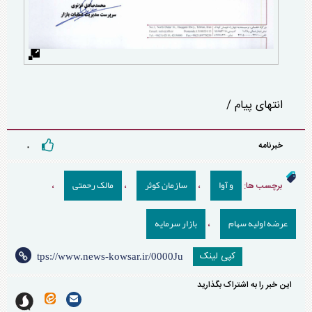
انتهای پیام /
خبرنامه
۰
و آوا
سازمان کوثر
مالک رحمتی
برچسب ها:
،
،
،
عرضه اولیه سهام
بازار سرمایه
،
کپی لینک
این خبر را به اشتراک بگذارید