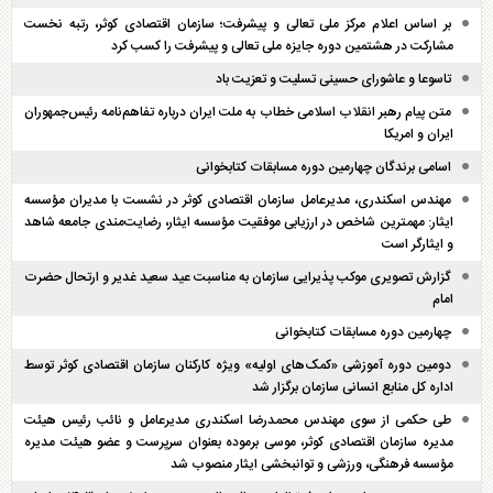
بر اساس اعلام مرکز ملی تعالی و پیشرفت؛ سازمان اقتصادی کوثر، رتبه نخست
مشارکت در هشتمین دوره جایزه ملی تعالی و پیشرفت را کسب کرد
تاسوعا و عاشورای حسینی تسلیت و تعزیت باد
متن پیام رهبر انقلاب اسلامی خطاب به ملت ایران درباره تفاهم‌نامه رئیس‌جمهوران
ایران و امریکا
اسامی برندگان چهارمین دوره مسابقات کتابخوانی
مهندس اسکندری، مدیرعامل سازمان اقتصادی کوثر در نشست با مدیران مؤسسه
ایثار: مهمترین شاخص در ارزیابی موفقیت مؤسسه ایثار، رضایت‌مندی جامعه شاهد
و ایثارگر است
گزارش تصویری موکب پذیرایی سازمان به مناسبت عید سعید غدیر و ارتحال حضرت
امام
چهارمین دوره مسابقات کتابخوانی
دومین دوره آموزشی «کمک‌های اولیه» ویژه کارکنان سازمان اقتصادی کوثر توسط
اداره کل منابع انسانی سازمان برگزار شد
طی حکمی از سوی مهندس محمدرضا اسکندری مدیرعامل و نائب رئیس هیئت
مدیره سازمان اقتصادی کوثر، موسی برموده بعنوان سرپرست و عضو هیئت مدیره
مؤسسه فرهنگی، ورزشی و توانبخشی ایثار منصوب شد