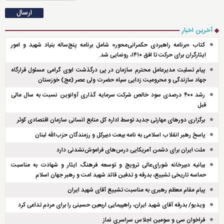
آخرین اخبار
کتاب «برنامه راهبردی حکمرانی‌محور» شامل برنامه پنج‌ساله بنیاد شهید و امور
ایثارگران برای حرکت تا افق ۱۴۱۰، رونمایی شد.
پیام تسلیت مدیرعامل محترم سازمان در پی درگذشت ابوی گرامی مسئول قرارگاه
جهاد سازندگی و محرومیت زدایی سپاه حضرت ولی عصر (عج) خوزستان
رشد ۴۰۰ درصدی سود خالص شرکت سرمایه گذاری آوانوین نسبت به سال مالی
قبل
برگزاری دور‌های مهارتی جدید توسط اداره کل منابع انسانی سازمان اقتصادی کوثر
پاسخ رهبر انقلاب اسلامی به نامه بیعت دبیرکل و رزمندگان حزب‌الله لبنان
ملت ایران برای دشمن آمریکایی درس‌های فراموش‌نشدنی دارد
بیانیه دبیرخانه شورای‌عالی ترویج و توسعه فرهنگ ایثار و شهادت به مناسبت
حماسه تاریخی تشییع، بدرقه و تدفین قائد شهید امت و رهبر جهان اسلام
پیام مقام معظم رهبری به مناسبت تشییع آقای شهید ایران
ویدیو/ بدرقه آقای شهید ایران، راهپیمایی اربعین حسینی را برای مردم تداعی کرد
فراخوان سی و سومین اجلاس سراسری نماز