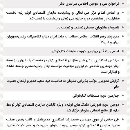
فراخوان سی و سومین اجلاس سراسری نماز
بر اساس اعلام مرکز ملی تعالی و پیشرفت؛ سازمان اقتصادی کوثر، رتبه نخست
مشارکت در هشتمین دوره جایزه ملی تعالی و پیشرفت را کسب کرد
تاسوعا و عاشورای حسینی تسلیت و تعزیت باد
متن پیام رهبر انقلاب اسلامی خطاب به ملت ایران درباره تفاهم‌نامه رئیس‌جمهوران
ایران و امریکا
اسامی برندگان چهارمین دوره مسابقات کتابخوانی
مهندس اسکندری، مدیرعامل سازمان اقتصادی کوثر در نشست با مدیران مؤسسه
ایثار: مهمترین شاخص در ارزیابی موفقیت مؤسسه ایثار، رضایت‌مندی جامعه شاهد
و ایثارگر است
گزارش تصویری موکب پذیرایی سازمان به مناسبت عید سعید غدیر و ارتحال حضرت
امام
چهارمین دوره مسابقات کتابخوانی
دومین دوره آموزشی «کمک‌های اولیه» ویژه کارکنان سازمان اقتصادی کوثر توسط
اداره کل منابع انسانی سازمان برگزار شد
طی حکمی از سوی مهندس محمدرضا اسکندری مدیرعامل و نائب رئیس هیئت
مدیره سازمان اقتصادی کوثر، موسی برموده بعنوان سرپرست و عضو هیئت مدیره