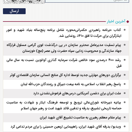
آخرین اخبار
کتاب «برنامه راهبردی حکمرانی‌محور» شامل برنامه پنج‌ساله بنیاد شهید و امور
ایثارگران برای حرکت تا افق ۱۴۱۰، رونمایی شد.
پیام تسلیت مدیرعامل محترم سازمان در پی درگذشت ابوی گرامی مسئول قرارگاه
جهاد سازندگی و محرومیت زدایی سپاه حضرت ولی عصر (عج) خوزستان
رشد ۴۰۰ درصدی سود خالص شرکت سرمایه گذاری آوانوین نسبت به سال مالی
قبل
برگزاری دور‌های مهارتی جدید توسط اداره کل منابع انسانی سازمان اقتصادی کوثر
پاسخ رهبر انقلاب اسلامی به نامه بیعت دبیرکل و رزمندگان حزب‌الله لبنان
ملت ایران برای دشمن آمریکایی درس‌های فراموش‌نشدنی دارد
بیانیه دبیرخانه شورای‌عالی ترویج و توسعه فرهنگ ایثار و شهادت به مناسبت
حماسه تاریخی تشییع، بدرقه و تدفین قائد شهید امت و رهبر جهان اسلام
پیام مقام معظم رهبری به مناسبت تشییع آقای شهید ایران
ویدیو/ بدرقه آقای شهید ایران، راهپیمایی اربعین حسینی را برای مردم تداعی کرد