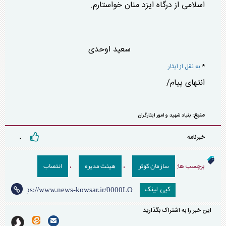
اسلامی از درگاه ایزد منان خواستارم.
سعید اوحدی
*
به نقل از ایثار
انتهای پیام/
منبع:
بنیاد شهید و امور ایثارگران
خبرنامه
۰
سازمان کوثر
هیئت مدیره
انتصاب
برچسب ها:
،
،
کپی لینک
این خبر را به اشتراک بگذارید