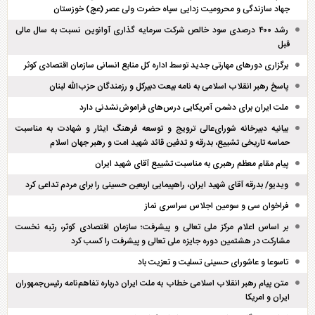
جهاد سازندگی و محرومیت زدایی سپاه حضرت ولی عصر (عج) خوزستان
رشد ۴۰۰ درصدی سود خالص شرکت سرمایه گذاری آوانوین نسبت به سال مالی
قبل
برگزاری دور‌های مهارتی جدید توسط اداره کل منابع انسانی سازمان اقتصادی کوثر
پاسخ رهبر انقلاب اسلامی به نامه بیعت دبیرکل و رزمندگان حزب‌الله لبنان
ملت ایران برای دشمن آمریکایی درس‌های فراموش‌نشدنی دارد
بیانیه دبیرخانه شورای‌عالی ترویج و توسعه فرهنگ ایثار و شهادت به مناسبت
حماسه تاریخی تشییع، بدرقه و تدفین قائد شهید امت و رهبر جهان اسلام
پیام مقام معظم رهبری به مناسبت تشییع آقای شهید ایران
ویدیو/ بدرقه آقای شهید ایران، راهپیمایی اربعین حسینی را برای مردم تداعی کرد
فراخوان سی و سومین اجلاس سراسری نماز
بر اساس اعلام مرکز ملی تعالی و پیشرفت؛ سازمان اقتصادی کوثر، رتبه نخست
مشارکت در هشتمین دوره جایزه ملی تعالی و پیشرفت را کسب کرد
تاسوعا و عاشورای حسینی تسلیت و تعزیت باد
متن پیام رهبر انقلاب اسلامی خطاب به ملت ایران درباره تفاهم‌نامه رئیس‌جمهوران
ایران و امریکا