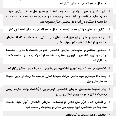
اداره کل منابع انسانی سازمان برگزار شد
طی حکمی از سوی مهندس محمدرضا اسکندری مدیرعامل و نائب رئیس هیئت
مدیره سازمان اقتصادی کوثر، موسی برموده بعنوان سرپرست و عضو هیئت مدیره
مؤسسه فرهنگی، ورزشی و توانبخشی ایثار منصوب شد
برگزاری دور‌های مهارتی جدید توسط اداره کل منابع انسانی سازمان اقتصادی کوثر
مجمع عمومی عادی بطور فوق‌العاده سال مالی منتهی به اسفند‌ماه ۱۴۰۳ سازمان
اقتصادی کوثر با اخذ نظر مقبول برگزار شد.
مهندس اسکندری، مدیرعامل سازمان اقتصادی کوثر در نشست با مدیران مؤسسه
ایثار: مهمترین شاخص در ارزیابی موفقیت مؤسسه ایثار، رضایت‌مندی جامعه شاهد
و ایثارگر است
نخستین جلسه کارگروه تعیین شاخص‌های رفتاری در محیط‌های درمانی برگزار شد
رشد ۱۸۰ درصدی سود خالص شرکت سرمایه‌گذاری توسعه مدیریت آوانوین نسبت
به سال مالی قبل
پیام تسلیت مدیرعامل سازمان اقتصادی کوثر در پی درگذشت والده مکرمه رئیس
جمعیت هلال احمر جمهوری اسلامی ایران
بر اساس اعلام مرکز ملی تعالی و پیشرفت؛ سازمان اقتصادی کوثر، رتبه نخست
مشارکت در هشتمین دوره جایزه ملی تعالی و پیشرفت را کسب کرد
چهارمین دوره مسابقات کتابخوانی