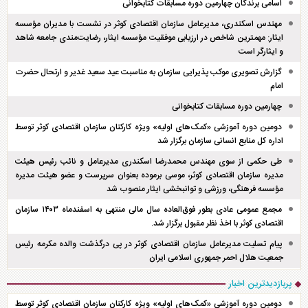
اسامی برندگان چهارمین دوره مسابقات کتابخوانی
مهندس اسکندری، مدیرعامل سازمان اقتصادی کوثر در نشست با مدیران مؤسسه
ایثار: مهمترین شاخص در ارزیابی موفقیت مؤسسه ایثار، رضایت‌مندی جامعه شاهد
و ایثارگر است
گزارش تصویری موکب پذیرایی سازمان به مناسبت عید سعید غدیر و ارتحال حضرت
امام
چهارمین دوره مسابقات کتابخوانی
دومین دوره آموزشی «کمک‌های اولیه» ویژه کارکنان سازمان اقتصادی کوثر توسط
اداره کل منابع انسانی سازمان برگزار شد
طی حکمی از سوی مهندس محمدرضا اسکندری مدیرعامل و نائب رئیس هیئت
مدیره سازمان اقتصادی کوثر، موسی برموده بعنوان سرپرست و عضو هیئت مدیره
مؤسسه فرهنگی، ورزشی و توانبخشی ایثار منصوب شد
مجمع عمومی عادی بطور فوق‌العاده سال مالی منتهی به اسفند‌ماه ۱۴۰۳ سازمان
اقتصادی کوثر با اخذ نظر مقبول برگزار شد.
پیام تسلیت مدیرعامل سازمان اقتصادی کوثر در پی درگذشت والده مکرمه رئیس
جمعیت هلال احمر جمهوری اسلامی ایران
پربازدیدترین اخبار
دومین دوره آموزشی «کمک‌های اولیه» ویژه کارکنان سازمان اقتصادی کوثر توسط