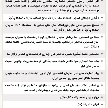
طی حکمی از سوی مهندس محمدرضا اسکندری مدیرعامل و نائب رئیس هیئت
مدیره سازمان اقتصادی کوثر، موسی برموده بعنوان سرپرست و عضو هیئت مدیره
مؤسسه فرهنگی، ورزشی و توانبخشی ایثار منصوب شد
برگزاری دور‌های مهارتی جدید توسط اداره کل منابع انسانی سازمان اقتصادی کوثر
مجمع عمومی عادی بطور فوق‌العاده سال مالی منتهی به اسفند‌ماه ۱۴۰۳ سازمان
اقتصادی کوثر با اخذ نظر مقبول برگزار شد.
مهندس اسکندری، مدیرعامل سازمان اقتصادی کوثر در نشست با مدیران مؤسسه
ایثار: مهمترین شاخص در ارزیابی موفقیت مؤسسه ایثار، رضایت‌مندی جامعه شاهد
و ایثارگر است
نخستین جلسه کارگروه تعیین شاخص‌های رفتاری در محیط‌های درمانی برگزار شد
رشد ۱۸۰ درصدی سود خالص شرکت سرمایه‌گذاری توسعه مدیریت آوانوین نسبت
به سال مالی قبل
پیام تسلیت مدیرعامل سازمان اقتصادی کوثر در پی درگذشت والده مکرمه رئیس
جمعیت هلال احمر جمهوری اسلامی ایران
بر اساس اعلام مرکز ملی تعالی و پیشرفت؛ سازمان اقتصادی کوثر، رتبه نخست
مشارکت در هشتمین دوره جایزه ملی تعالی و پیشرفت را کسب کرد
چهارمین دوره مسابقات کتابخوانی
ایران امام رضا (ع)