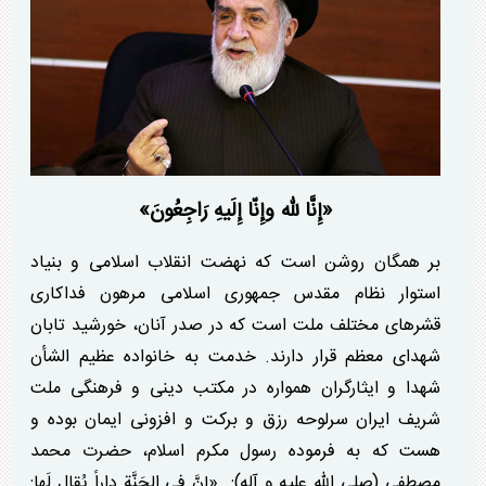
«
إِنَّا للّه وإِنّا إِلَیهِ رَاجِعُونَ»
بر همگان روشن است که نهضت انقلاب اسلامی و بنیاد
استوار نظام مقدس جمهوری اسلامی مرهون‏‎ ‎‏فداکاری
قشر‌های مختلف ملت است که در صدر آنان، خورشید تابان
شهدای معظم قرار دارند. خدمت به خانواده عظیم الشأن
شهدا و ایثارگران همواره در مکتب دینی و فرهنگی ملت
شریف ایران سرلوحه رزق و برکت و افزونی ایمان بوده و
هست که به فرموده رسول مکرم اسلام، حضرت محمد
مصطفی (صلی الله علیه و آله): ‏ «إنَّ فی الجَنَّةِ داراً یُقال لَها: