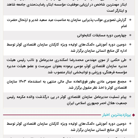
ایثار: مهمترین شاخص در ارزیابی موفقیت مؤسسه ایثار، رضایت‌مندی جامعه شاهد
و ایثارگر است
گزارش تصویری موکب پذیرایی سازمان به مناسبت عید سعید غدیر و ارتحال حضرت
امام
چهارمین دوره مسابقات کتابخوانی
دومین دوره آموزشی «کمک‌های اولیه» ویژه کارکنان سازمان اقتصادی کوثر توسط
اداره کل منابع انسانی سازمان برگزار شد
طی حکمی از سوی مهندس محمدرضا اسکندری مدیرعامل و نائب رئیس هیئت
مدیره سازمان اقتصادی کوثر، موسی برموده بعنوان سرپرست و عضو هیئت مدیره
مؤسسه فرهنگی، ورزشی و توانبخشی ایثار منصوب شد
مجمع عمومی عادی بطور فوق‌العاده سال مالی منتهی به اسفند‌ماه ۱۴۰۳ سازمان
اقتصادی کوثر با اخذ نظر مقبول برگزار شد.
پیام تسلیت مدیرعامل سازمان اقتصادی کوثر در پی درگذشت والده مکرمه رئیس
جمعیت هلال احمر جمهوری اسلامی ایران
پربازدیدترین اخبار
دومین دوره آموزشی «کمک‌های اولیه» ویژه کارکنان سازمان اقتصادی کوثر توسط
اداره کل منابع انسانی سازمان برگزار شد