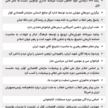
رشد ۴۰۰ درصدی سود خالص شرکت سرمایه گذاری آوانوین نسبت به سال مالی
قبل
برگزاری دور‌های مهارتی جدید توسط اداره کل منابع انسانی سازمان اقتصادی کوثر
پاسخ رهبر انقلاب اسلامی به نامه بیعت دبیرکل و رزمندگان حزب‌الله لبنان
ملت ایران برای دشمن آمریکایی درس‌های فراموش‌نشدنی دارد
بیانیه دبیرخانه شورای‌عالی ترویج و توسعه فرهنگ ایثار و شهادت به مناسبت
حماسه تاریخی تشییع، بدرقه و تدفین قائد شهید امت و رهبر جهان اسلام
پیام مقام معظم رهبری به مناسبت تشییع آقای شهید ایران
ویدیو/ بدرقه آقای شهید ایران، راهپیمایی اربعین حسینی را برای مردم تداعی کرد
فراخوان سی و سومین اجلاس سراسری نماز
بر اساس اعلام مرکز ملی تعالی و پیشرفت؛ سازمان اقتصادی کوثر، رتبه نخست
مشارکت در هشتمین دوره جایزه ملی تعالی و پیشرفت را کسب کرد
تاسوعا و عاشورای حسینی تسلیت و تعزیت باد
متن پیام رهبر انقلاب اسلامی خطاب به ملت ایران درباره تفاهم‌نامه رئیس‌جمهوران
ایران و امریکا
اسامی برندگان چهارمین دوره مسابقات کتابخوانی
مهندس اسکندری، مدیرعامل سازمان اقتصادی کوثر در نشست با مدیران مؤسسه