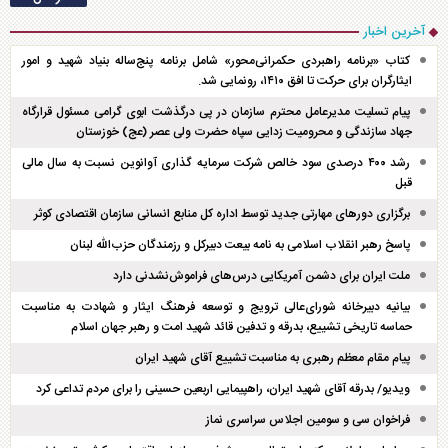
آخرین اخبار
کتاب «برنامه راهبردی حکمرانی‌محور» شامل برنامه پنج‌ساله بنیاد شهید و امور
ایثارگران برای حرکت تا افق ۱۴۱۰، رونمایی شد.
پیام تسلیت مدیرعامل محترم سازمان در پی درگذشت ابوی گرامی مسئول قرارگاه
جهاد سازندگی و محرومیت زدایی سپاه حضرت ولی عصر (عج) خوزستان
رشد ۴۰۰ درصدی سود خالص شرکت سرمایه گذاری آوانوین نسبت به سال مالی
قبل
برگزاری دور‌های مهارتی جدید توسط اداره کل منابع انسانی سازمان اقتصادی کوثر
پاسخ رهبر انقلاب اسلامی به نامه بیعت دبیرکل و رزمندگان حزب‌الله لبنان
ملت ایران برای دشمن آمریکایی درس‌های فراموش‌نشدنی دارد
بیانیه دبیرخانه شورای‌عالی ترویج و توسعه فرهنگ ایثار و شهادت به مناسبت
حماسه تاریخی تشییع، بدرقه و تدفین قائد شهید امت و رهبر جهان اسلام
پیام مقام معظم رهبری به مناسبت تشییع آقای شهید ایران
ویدیو/ بدرقه آقای شهید ایران، راهپیمایی اربعین حسینی را برای مردم تداعی کرد
فراخوان سی و سومین اجلاس سراسری نماز