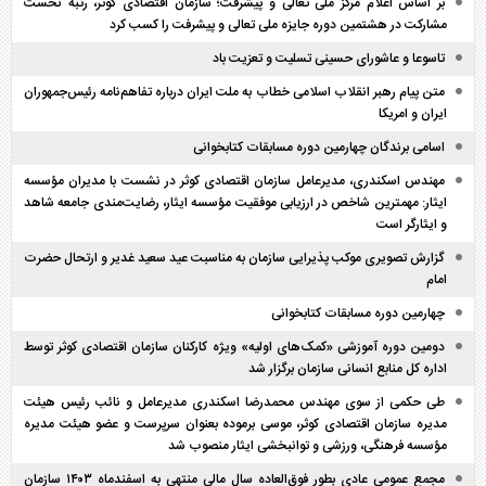
بر اساس اعلام مرکز ملی تعالی و پیشرفت؛ سازمان اقتصادی کوثر، رتبه نخست
مشارکت در هشتمین دوره جایزه ملی تعالی و پیشرفت را کسب کرد
تاسوعا و عاشورای حسینی تسلیت و تعزیت باد
متن پیام رهبر انقلاب اسلامی خطاب به ملت ایران درباره تفاهم‌نامه رئیس‌جمهوران
ایران و امریکا
اسامی برندگان چهارمین دوره مسابقات کتابخوانی
مهندس اسکندری، مدیرعامل سازمان اقتصادی کوثر در نشست با مدیران مؤسسه
ایثار: مهمترین شاخص در ارزیابی موفقیت مؤسسه ایثار، رضایت‌مندی جامعه شاهد
و ایثارگر است
گزارش تصویری موکب پذیرایی سازمان به مناسبت عید سعید غدیر و ارتحال حضرت
امام
چهارمین دوره مسابقات کتابخوانی
دومین دوره آموزشی «کمک‌های اولیه» ویژه کارکنان سازمان اقتصادی کوثر توسط
اداره کل منابع انسانی سازمان برگزار شد
طی حکمی از سوی مهندس محمدرضا اسکندری مدیرعامل و نائب رئیس هیئت
مدیره سازمان اقتصادی کوثر، موسی برموده بعنوان سرپرست و عضو هیئت مدیره
مؤسسه فرهنگی، ورزشی و توانبخشی ایثار منصوب شد
مجمع عمومی عادی بطور فوق‌العاده سال مالی منتهی به اسفند‌ماه ۱۴۰۳ سازمان