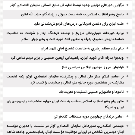
برگزاری دور‌های مهارتی جدید توسط اداره کل منابع انسانی سازمان اقتصادی کوثر
پاسخ رهبر انقلاب اسلامی به نامه بیعت دبیرکل و رزمندگان حزب‌الله لبنان
ملت ایران برای دشمن آمریکایی درس‌های فراموش‌نشدنی دارد
بیانیه دبیرخانه شورای‌عالی ترویج و توسعه فرهنگ ایثار و شهادت به مناسبت
حماسه تاریخی تشییع، بدرقه و تدفین قائد شهید امت و رهبر جهان اسلام
پیام مقام معظم رهبری به مناسبت تشییع آقای شهید ایران
ویدیو/ بدرقه آقای شهید ایران، راهپیمایی اربعین حسینی را برای مردم تداعی کرد
فراخوان سی و سومین اجلاس سراسری نماز
بر اساس اعلام مرکز ملی تعالی و پیشرفت؛ سازمان اقتصادی کوثر، رتبه نخست
مشارکت در هشتمین دوره جایزه ملی تعالی و پیشرفت را کسب کرد
تاسوعا و عاشورای حسینی تسلیت و تعزیت باد
متن پیام رهبر انقلاب اسلامی خطاب به ملت ایران درباره تفاهم‌نامه رئیس‌جمهوران
ایران و امریکا
اسامی برندگان چهارمین دوره مسابقات کتابخوانی
مهندس اسکندری، مدیرعامل سازمان اقتصادی کوثر در نشست با مدیران مؤسسه
ایثار: مهمترین شاخص در ارزیابی موفقیت مؤسسه ایثار، رضایت‌مندی جامعه شاهد