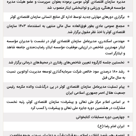
مدیره سازمان اقتصادی کوثر، موسی برموده بعنوان سرپرست و عضو هیئت مدیره
مؤسسه فرهنگی، ورزشی و توانبخشی ایثار منصوب شد
برگزاری دور‌های مهارتی جدید توسط اداره کل منابع انسانی سازمان اقتصادی کوثر
مجمع عمومی عادی بطور فوق‌العاده سال مالی منتهی به اسفند‌ماه ۱۴۰۳ سازمان
اقتصادی کوثر با اخذ نظر مقبول برگزار شد.
مهندس اسکندری، مدیرعامل سازمان اقتصادی کوثر در نشست با مدیران مؤسسه
ایثار: مهمترین شاخص در ارزیابی موفقیت مؤسسه ایثار، رضایت‌مندی جامعه شاهد
و ایثارگر است
نخستین جلسه کارگروه تعیین شاخص‌های رفتاری در محیط‌های درمانی برگزار شد
رشد ۱۸۰ درصدی سود خالص شرکت سرمایه‌گذاری توسعه مدیریت آوانوین نسبت
به سال مالی قبل
پیام تسلیت مدیرعامل سازمان اقتصادی کوثر در پی درگذشت والده مکرمه رئیس
جمعیت هلال احمر جمهوری اسلامی ایران
بر اساس اعلام مرکز ملی تعالی و پیشرفت؛ سازمان اقتصادی کوثر، رتبه نخست
مشارکت در هشتمین دوره جایزه ملی تعالی و پیشرفت را کسب کرد
چهارمین دوره مسابقات کتابخوانی
ایران امام رضا (ع)
توصیه رهبر شهید انقلاب اسلامی به قرائت قرآن و دعا برای پیروزی جبهه مقاومت