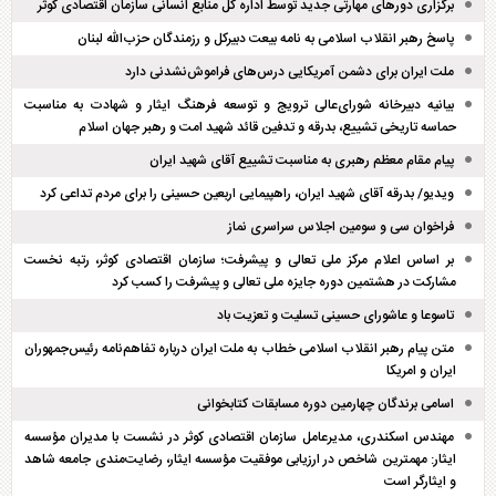
برگزاری دور‌های مهارتی جدید توسط اداره کل منابع انسانی سازمان اقتصادی کوثر
پاسخ رهبر انقلاب اسلامی به نامه بیعت دبیرکل و رزمندگان حزب‌الله لبنان
ملت ایران برای دشمن آمریکایی درس‌های فراموش‌نشدنی دارد
بیانیه دبیرخانه شورای‌عالی ترویج و توسعه فرهنگ ایثار و شهادت به مناسبت
حماسه تاریخی تشییع، بدرقه و تدفین قائد شهید امت و رهبر جهان اسلام
پیام مقام معظم رهبری به مناسبت تشییع آقای شهید ایران
ویدیو/ بدرقه آقای شهید ایران، راهپیمایی اربعین حسینی را برای مردم تداعی کرد
فراخوان سی و سومین اجلاس سراسری نماز
بر اساس اعلام مرکز ملی تعالی و پیشرفت؛ سازمان اقتصادی کوثر، رتبه نخست
مشارکت در هشتمین دوره جایزه ملی تعالی و پیشرفت را کسب کرد
تاسوعا و عاشورای حسینی تسلیت و تعزیت باد
متن پیام رهبر انقلاب اسلامی خطاب به ملت ایران درباره تفاهم‌نامه رئیس‌جمهوران
ایران و امریکا
اسامی برندگان چهارمین دوره مسابقات کتابخوانی
مهندس اسکندری، مدیرعامل سازمان اقتصادی کوثر در نشست با مدیران مؤسسه
ایثار: مهمترین شاخص در ارزیابی موفقیت مؤسسه ایثار، رضایت‌مندی جامعه شاهد
و ایثارگر است