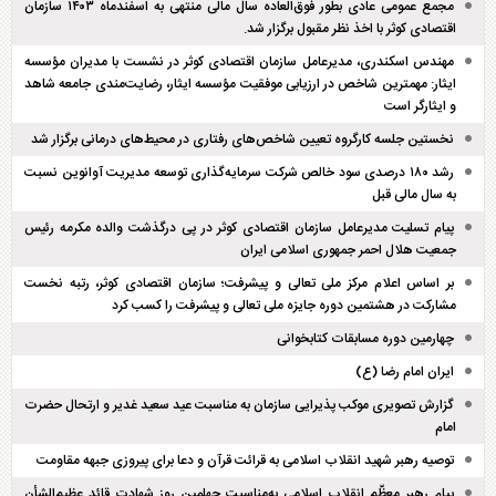
مجمع عمومی عادی بطور فوق‌العاده سال مالی منتهی به اسفند‌ماه ۱۴۰۳ سازمان
اقتصادی کوثر با اخذ نظر مقبول برگزار شد.
مهندس اسکندری، مدیرعامل سازمان اقتصادی کوثر در نشست با مدیران مؤسسه
ایثار: مهمترین شاخص در ارزیابی موفقیت مؤسسه ایثار، رضایت‌مندی جامعه شاهد
و ایثارگر است
نخستین جلسه کارگروه تعیین شاخص‌های رفتاری در محیط‌های درمانی برگزار شد
رشد ۱۸۰ درصدی سود خالص شرکت سرمایه‌گذاری توسعه مدیریت آوانوین نسبت
به سال مالی قبل
پیام تسلیت مدیرعامل سازمان اقتصادی کوثر در پی درگذشت والده مکرمه رئیس
جمعیت هلال احمر جمهوری اسلامی ایران
بر اساس اعلام مرکز ملی تعالی و پیشرفت؛ سازمان اقتصادی کوثر، رتبه نخست
مشارکت در هشتمین دوره جایزه ملی تعالی و پیشرفت را کسب کرد
چهارمین دوره مسابقات کتابخوانی
ایران امام رضا (ع)
گزارش تصویری موکب پذیرایی سازمان به مناسبت عید سعید غدیر و ارتحال حضرت
امام
توصیه رهبر شهید انقلاب اسلامی به قرائت قرآن و دعا برای پیروزی جبهه مقاومت
پیام رهبر معظّم انقلاب اسلامی به‌مناسبت چهلمین روز شهادت قائد عظیم‌الشأن