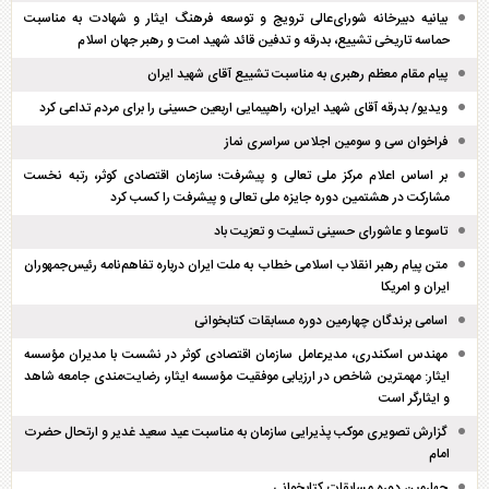
بیانیه دبیرخانه شورای‌عالی ترویج و توسعه فرهنگ ایثار و شهادت به مناسبت
حماسه تاریخی تشییع، بدرقه و تدفین قائد شهید امت و رهبر جهان اسلام
پیام مقام معظم رهبری به مناسبت تشییع آقای شهید ایران
ویدیو/ بدرقه آقای شهید ایران، راهپیمایی اربعین حسینی را برای مردم تداعی کرد
فراخوان سی و سومین اجلاس سراسری نماز
بر اساس اعلام مرکز ملی تعالی و پیشرفت؛ سازمان اقتصادی کوثر، رتبه نخست
مشارکت در هشتمین دوره جایزه ملی تعالی و پیشرفت را کسب کرد
تاسوعا و عاشورای حسینی تسلیت و تعزیت باد
متن پیام رهبر انقلاب اسلامی خطاب به ملت ایران درباره تفاهم‌نامه رئیس‌جمهوران
ایران و امریکا
اسامی برندگان چهارمین دوره مسابقات کتابخوانی
مهندس اسکندری، مدیرعامل سازمان اقتصادی کوثر در نشست با مدیران مؤسسه
ایثار: مهمترین شاخص در ارزیابی موفقیت مؤسسه ایثار، رضایت‌مندی جامعه شاهد
و ایثارگر است
گزارش تصویری موکب پذیرایی سازمان به مناسبت عید سعید غدیر و ارتحال حضرت
امام
چهارمین دوره مسابقات کتابخوانی