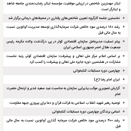
ایثار: مهمترین شاخص در ارزیابی موفقیت مؤسسه ایثار، رضایت‌مندی جامعه شاهد
و ایثارگر است
نخستین جلسه کارگروه تعیین شاخص‌های رفتاری در محیط‌های درمانی برگزار شد
رشد ۱۸۰ درصدی سود خالص شرکت سرمایه‌گذاری توسعه مدیریت آوانوین نسبت
به سال مالی قبل
پیام تسلیت مدیرعامل سازمان اقتصادی کوثر در پی درگذشت والده مکرمه رئیس
جمعیت هلال احمر جمهوری اسلامی ایران
بر اساس اعلام مرکز ملی تعالی و پیشرفت؛ سازمان اقتصادی کوثر، رتبه نخست
مشارکت در هشتمین دوره جایزه ملی تعالی و پیشرفت را کسب کرد
چهارمین دوره مسابقات کتابخوانی
ایران امام رضا (ع)
گزارش تصویری موکب پذیرایی سازمان به مناسبت عید سعید غدیر و ارتحال حضرت
امام
توصیه رهبر شهید انقلاب اسلامی به قرائت قرآن و دعا برای پیروزی جبهه مقاومت
اسامی برندگان چهارمین دوره مسابقات کتابخوانی
رشد ۴۰۰ درصدی سود خالص شرکت سرمایه گذاری آوانوین نسبت به سال مالی
قبل