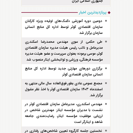
جمهوری اسلامی ایران
پربازدیدترین اخبار
دومین دوره آموزشی «کمک‌های اولیه» ویژه کارکنان
سازمان اقتصادی کوثر توسط اداره کل منابع انسانی
سازمان برگزار شد
طی حکمی از سوی مهندس محمدرضا اسکندری
مدیرعامل و نائب رئیس هیئت مدیره سازمان اقتصادی
کوثر، موسی برموده بعنوان سرپرست و عضو هیئت مدیره
مؤسسه فرهنگی، ورزشی و توانبخشی ایثار منصوب شد
برگزاری دور‌های مهارتی جدید توسط اداره کل منابع
انسانی سازمان اقتصادی کوثر
مجمع عمومی عادی بطور فوق‌العاده سال مالی منتهی به
اسفند‌ماه ۱۴۰۳ سازمان اقتصادی کوثر با اخذ نظر مقبول
برگزار شد.
مهندس اسکندری، مدیرعامل سازمان اقتصادی کوثر در
نشست با مدیران مؤسسه ایثار: مهمترین شاخص در
ارزیابی موفقیت مؤسسه ایثار، رضایت‌مندی جامعه
شاهد و ایثارگر است
نخستین جلسه کارگروه تعیین شاخص‌های رفتاری در