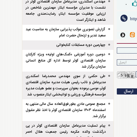
مهندس اسکندری، مدیرعامل سازمان اقتصادی کوثر در
۰
نشست با مدیران مؤسسه ایثار: مهمترین شاخص در
ارزیابی موفقیت مؤسسه ایثار، رضایت‌مندی جامعه
شاهد و ایثارگر است
گزارش تصویری موکب پذیرایی سازمان به مناسبت عید
سعید غدیر و ارتحال حضرت امام
چهارمین دوره مسابقات کتابخوانی
دومین دوره آموزشی «کمک‌های اولیه» ویژه کارکنان
سازمان اقتصادی کوثر توسط اداره کل منابع انسانی
سازمان برگزار شد
طی حکمی از سوی مهندس محمدرضا اسکندری
مدیرعامل و نائب رئیس هیئت مدیره سازمان اقتصادی
کوثر، موسی برموده بعنوان سرپرست و عضو هیئت مدیره
مؤسسه فرهنگی، ورزشی و توانبخشی ایثار منصوب شد
مجمع عمومی عادی بطور فوق‌العاده سال مالی منتهی به
اسفند‌ماه ۱۴۰۳ سازمان اقتصادی کوثر با اخذ نظر مقبول
برگزار شد.
پیام تسلیت مدیرعامل سازمان اقتصادی کوثر در پی
درگذشت والده مکرمه رئیس جمعیت هلال احمر