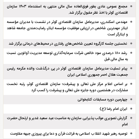
مجمع عمومی عادی بطور فوق‌العاده سال مالی منتهی به اسفند‌ماه ۱۴۰۳ سازمان
اقتصادی کوثر با اخذ نظر مقبول برگزار شد.
مهندس اسکندری، مدیرعامل سازمان اقتصادی کوثر در نشست با مدیران مؤسسه
ایثار: مهمترین شاخص در ارزیابی موفقیت مؤسسه ایثار، رضایت‌مندی جامعه شاهد
و ایثارگر است
نخستین جلسه کارگروه تعیین شاخص‌های رفتاری در محیط‌های درمانی برگزار شد
رشد ۱۸۰ درصدی سود خالص شرکت سرمایه‌گذاری توسعه مدیریت آوانوین نسبت
به سال مالی قبل
پیام تسلیت مدیرعامل سازمان اقتصادی کوثر در پی درگذشت والده مکرمه رئیس
جمعیت هلال احمر جمهوری اسلامی ایران
بر اساس اعلام مرکز ملی تعالی و پیشرفت؛ سازمان اقتصادی کوثر، رتبه نخست
مشارکت در هشتمین دوره جایزه ملی تعالی و پیشرفت را کسب کرد
چهارمین دوره مسابقات کتابخوانی
ایران امام رضا (ع)
گزارش تصویری موکب پذیرایی سازمان به مناسبت عید سعید غدیر و ارتحال حضرت
امام
توصیه رهبر شهید انقلاب اسلامی به قرائت قرآن و دعا برای پیروزی جبهه مقاومت