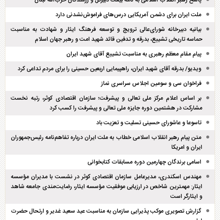
ملت ایران برای دشمن آمریکایی درس‌های فراموش‌نشدنی دارد
بیانیه دبیرخانه شورای‌عالی ترویج و توسعه فرهنگ ایثار و شهادت به مناسبت
حماسه تاریخی تشییع، بدرقه و تدفین قائد شهید امت و رهبر جهان اسلام
پیام مقام معظم رهبری به مناسبت تشییع آقای شهید ایران
ویدیو/ بدرقه آقای شهید ایران، راهپیمایی اربعین حسینی را برای مردم تداعی کرد
فراخوان سی و سومین اجلاس سراسری نماز
بر اساس اعلام مرکز ملی تعالی و پیشرفت؛ سازمان اقتصادی کوثر، رتبه نخست
مشارکت در هشتمین دوره جایزه ملی تعالی و پیشرفت را کسب کرد
تاسوعا و عاشورای حسینی تسلیت و تعزیت باد
متن پیام رهبر انقلاب اسلامی خطاب به ملت ایران درباره تفاهم‌نامه رئیس‌جمهوران
ایران و امریکا
اسامی برندگان چهارمین دوره مسابقات کتابخوانی
مهندس اسکندری، مدیرعامل سازمان اقتصادی کوثر در نشست با مدیران مؤسسه
ایثار: مهمترین شاخص در ارزیابی موفقیت مؤسسه ایثار، رضایت‌مندی جامعه شاهد
و ایثارگر است
گزارش تصویری موکب پذیرایی سازمان به مناسبت عید سعید غدیر و ارتحال حضرت