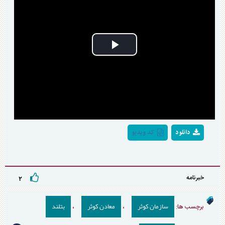
Play
Video
دانلود
کد ویدیو
خبرنامه
۲
سازمان کوثر
معادن کوثر
بتلند
برچسب ها:
،
،