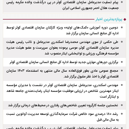
پیام تسلیت مدیرعامل سازمان اقتصادی کوثر در پی درگذشت والده مکرمه رئیس
جمعیت هلال احمر جمهوری اسلامی ایران
پربازدیدترین اخبار
دومین دوره آموزشی «کمک‌های اولیه» ویژه کارکنان سازمان اقتصادی کوثر توسط
اداره کل منابع انسانی سازمان برگزار شد
طی حکمی از سوی مهندس محمدرضا اسکندری مدیرعامل و نائب رئیس هیئت
مدیره سازمان اقتصادی کوثر، موسی برموده بعنوان سرپرست و عضو هیئت مدیره
مؤسسه فرهنگی، ورزشی و توانبخشی ایثار منصوب شد
برگزاری دور‌های مهارتی جدید توسط اداره کل منابع انسانی سازمان اقتصادی کوثر
مجمع عمومی عادی بطور فوق‌العاده سال مالی منتهی به اسفند‌ماه ۱۴۰۳ سازمان
اقتصادی کوثر با اخذ نظر مقبول برگزار شد.
مهندس اسکندری، مدیرعامل سازمان اقتصادی کوثر در نشست با مدیران مؤسسه
ایثار: مهمترین شاخص در ارزیابی موفقیت مؤسسه ایثار، رضایت‌مندی جامعه شاهد
و ایثارگر است
نخستین جلسه کارگروه تعیین شاخص‌های رفتاری در محیط‌های درمانی برگزار شد
رشد ۱۸۰ درصدی سود خالص شرکت سرمایه‌گذاری توسعه مدیریت آوانوین نسبت
به سال مالی قبل
پیام تسلیت مدیرعامل سازمان اقتصادی کوثر در پی درگذشت والده مکرمه رئیس