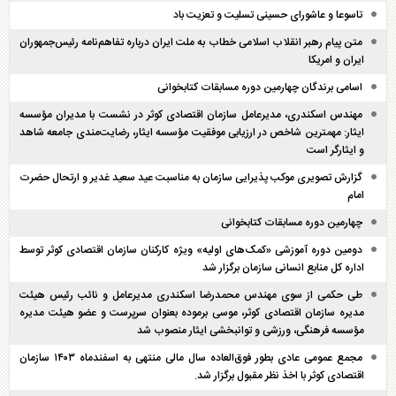
تاسوعا و عاشورای حسینی تسلیت و تعزیت باد
متن پیام رهبر انقلاب اسلامی خطاب به ملت ایران درباره تفاهم‌نامه رئیس‌جمهوران
ایران و امریکا
اسامی برندگان چهارمین دوره مسابقات کتابخوانی
مهندس اسکندری، مدیرعامل سازمان اقتصادی کوثر در نشست با مدیران مؤسسه
ایثار: مهمترین شاخص در ارزیابی موفقیت مؤسسه ایثار، رضایت‌مندی جامعه شاهد
و ایثارگر است
گزارش تصویری موکب پذیرایی سازمان به مناسبت عید سعید غدیر و ارتحال حضرت
امام
چهارمین دوره مسابقات کتابخوانی
دومین دوره آموزشی «کمک‌های اولیه» ویژه کارکنان سازمان اقتصادی کوثر توسط
اداره کل منابع انسانی سازمان برگزار شد
طی حکمی از سوی مهندس محمدرضا اسکندری مدیرعامل و نائب رئیس هیئت
مدیره سازمان اقتصادی کوثر، موسی برموده بعنوان سرپرست و عضو هیئت مدیره
مؤسسه فرهنگی، ورزشی و توانبخشی ایثار منصوب شد
مجمع عمومی عادی بطور فوق‌العاده سال مالی منتهی به اسفند‌ماه ۱۴۰۳ سازمان
اقتصادی کوثر با اخذ نظر مقبول برگزار شد.