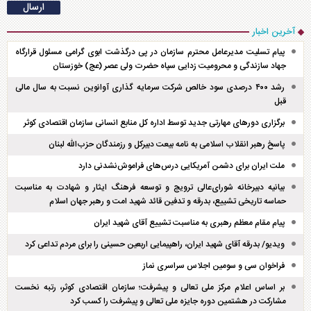
آخرین اخبار
پیام تسلیت مدیرعامل محترم سازمان در پی درگذشت ابوی گرامی مسئول قرارگاه
جهاد سازندگی و محرومیت زدایی سپاه حضرت ولی عصر (عج) خوزستان
رشد ۴۰۰ درصدی سود خالص شرکت سرمایه گذاری آوانوین نسبت به سال مالی
قبل
برگزاری دور‌های مهارتی جدید توسط اداره کل منابع انسانی سازمان اقتصادی کوثر
پاسخ رهبر انقلاب اسلامی به نامه بیعت دبیرکل و رزمندگان حزب‌الله لبنان
ملت ایران برای دشمن آمریکایی درس‌های فراموش‌نشدنی دارد
بیانیه دبیرخانه شورای‌عالی ترویج و توسعه فرهنگ ایثار و شهادت به مناسبت
حماسه تاریخی تشییع، بدرقه و تدفین قائد شهید امت و رهبر جهان اسلام
پیام مقام معظم رهبری به مناسبت تشییع آقای شهید ایران
ویدیو/ بدرقه آقای شهید ایران، راهپیمایی اربعین حسینی را برای مردم تداعی کرد
فراخوان سی و سومین اجلاس سراسری نماز
بر اساس اعلام مرکز ملی تعالی و پیشرفت؛ سازمان اقتصادی کوثر، رتبه نخست
مشارکت در هشتمین دوره جایزه ملی تعالی و پیشرفت را کسب کرد