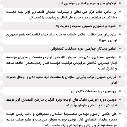
فراخوان سی و سومین اجلاس سراسری نماز
بر اساس اعلام مرکز ملی تعالی و پیشرفت؛ سازمان اقتصادی کوثر، رتبه نخست
مشارکت در هشتمین دوره جایزه ملی تعالی و پیشرفت را کسب کرد
تاسوعا و عاشورای حسینی تسلیت و تعزیت باد
متن پیام رهبر انقلاب اسلامی خطاب به ملت ایران درباره تفاهم‌نامه رئیس‌جمهوران
ایران و امریکا
اسامی برندگان چهارمین دوره مسابقات کتابخوانی
مهندس اسکندری، مدیرعامل سازمان اقتصادی کوثر در نشست با مدیران مؤسسه
ایثار: مهمترین شاخص در ارزیابی موفقیت مؤسسه ایثار، رضایت‌مندی جامعه شاهد
و ایثارگر است
گزارش تصویری موکب پذیرایی سازمان به مناسبت عید سعید غدیر و ارتحال حضرت
امام
چهارمین دوره مسابقات کتابخوانی
دومین دوره آموزشی «کمک‌های اولیه» ویژه کارکنان سازمان اقتصادی کوثر توسط
اداره کل منابع انسانی سازمان برگزار شد
طی حکمی از سوی مهندس محمدرضا اسکندری مدیرعامل و نائب رئیس هیئت
مدیره سازمان اقتصادی کوثر، موسی برموده بعنوان سرپرست و عضو هیئت مدیره
مؤسسه فرهنگی، ورزشی و توانبخشی ایثار منصوب شد