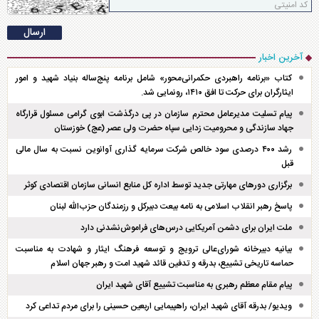
آخرین اخبار
کتاب «برنامه راهبردی حکمرانی‌محور» شامل برنامه پنج‌ساله بنیاد شهید و امور
ایثارگران برای حرکت تا افق ۱۴۱۰، رونمایی شد.
پیام تسلیت مدیرعامل محترم سازمان در پی درگذشت ابوی گرامی مسئول قرارگاه
جهاد سازندگی و محرومیت زدایی سپاه حضرت ولی عصر (عج) خوزستان
رشد ۴۰۰ درصدی سود خالص شرکت سرمایه گذاری آوانوین نسبت به سال مالی
قبل
برگزاری دور‌های مهارتی جدید توسط اداره کل منابع انسانی سازمان اقتصادی کوثر
پاسخ رهبر انقلاب اسلامی به نامه بیعت دبیرکل و رزمندگان حزب‌الله لبنان
ملت ایران برای دشمن آمریکایی درس‌های فراموش‌نشدنی دارد
بیانیه دبیرخانه شورای‌عالی ترویج و توسعه فرهنگ ایثار و شهادت به مناسبت
حماسه تاریخی تشییع، بدرقه و تدفین قائد شهید امت و رهبر جهان اسلام
پیام مقام معظم رهبری به مناسبت تشییع آقای شهید ایران
ویدیو/ بدرقه آقای شهید ایران، راهپیمایی اربعین حسینی را برای مردم تداعی کرد