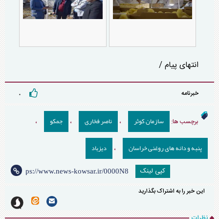
انتهای پیام /
خبرنامه
۰
سازمان کوثر
ناصر فخاری
جمکو
برچسب ها:
،
،
،
پنبه و دانه های روغنی خراسان
دیزباد
،
کپی لینک
این خبر را به اشتراک بگذارید
نظرات