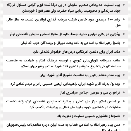
پیام تسلیت مدیرعامل محترم سازمان در پی درگذشت ابوی گرامی مسئول قرارگاه
جهاد سازندگی و محرومیت زدایی سپاه حضرت ولی عصر (عج) خوزستان
رشد ۴۰۰ درصدی سود خالص شرکت سرمایه گذاری آوانوین نسبت به سال مالی
قبل
برگزاری دور‌های مهارتی جدید توسط اداره کل منابع انسانی سازمان اقتصادی کوثر
پاسخ رهبر انقلاب اسلامی به نامه بیعت دبیرکل و رزمندگان حزب‌الله لبنان
ملت ایران برای دشمن آمریکایی درس‌های فراموش‌نشدنی دارد
بیانیه دبیرخانه شورای‌عالی ترویج و توسعه فرهنگ ایثار و شهادت به مناسبت
حماسه تاریخی تشییع، بدرقه و تدفین قائد شهید امت و رهبر جهان اسلام
پیام مقام معظم رهبری به مناسبت تشییع آقای شهید ایران
ویدیو/ بدرقه آقای شهید ایران، راهپیمایی اربعین حسینی را برای مردم تداعی کرد
فراخوان سی و سومین اجلاس سراسری نماز
بر اساس اعلام مرکز ملی تعالی و پیشرفت؛ سازمان اقتصادی کوثر، رتبه نخست
مشارکت در هشتمین دوره جایزه ملی تعالی و پیشرفت را کسب کرد
تاسوعا و عاشورای حسینی تسلیت و تعزیت باد
متن پیام رهبر انقلاب اسلامی خطاب به ملت ایران درباره تفاهم‌نامه رئیس‌جمهوران
ایران و امریکا