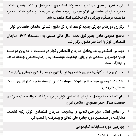
طی حکمی از سوی مهندس محمدرضا اسکندری مدیرعامل و نائب رئیس هیئت
مدیره سازمان اقتصادی کوثر، موسی برموده بعنوان سرپرست و عضو هیئت مدیره
مؤسسه فرهنگی، ورزشی و توانبخشی ایثار منصوب شد
برگزاری دور‌های مهارتی جدید توسط اداره کل منابع انسانی سازمان اقتصادی کوثر
مجمع عمومی عادی بطور فوق‌العاده سال مالی منتهی به اسفند‌ماه ۱۴۰۳ سازمان
اقتصادی کوثر با اخذ نظر مقبول برگزار شد.
مهندس اسکندری، مدیرعامل سازمان اقتصادی کوثر در نشست با مدیران مؤسسه
ایثار: مهمترین شاخص در ارزیابی موفقیت مؤسسه ایثار، رضایت‌مندی جامعه شاهد
و ایثارگر است
نخستین جلسه کارگروه تعیین شاخص‌های رفتاری در محیط‌های درمانی برگزار شد
رشد ۱۸۰ درصدی سود خالص شرکت سرمایه‌گذاری توسعه مدیریت آوانوین نسبت
به سال مالی قبل
پیام تسلیت مدیرعامل سازمان اقتصادی کوثر در پی درگذشت والده مکرمه رئیس
جمعیت هلال احمر جمهوری اسلامی ایران
بر اساس اعلام مرکز ملی تعالی و پیشرفت؛ سازمان اقتصادی کوثر، رتبه نخست
مشارکت در هشتمین دوره جایزه ملی تعالی و پیشرفت را کسب کرد
چهارمین دوره مسابقات کتابخوانی