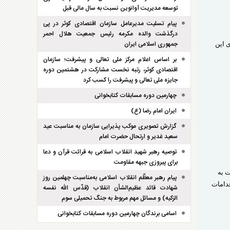
توسعه مدیریت آوانوین نسبت به سال مالی قبل
پیام تسلیت مدیرعامل سازمان اقتصادی کوثر در پی
درگذشت والده مکرمه رئیس جمعیت هلال احمر
جمهوری اسلامی ایران
رمایه گذاری توسعه صنعت کوثر صبا ازتحقق سود خالص ۱۵۶ درصدی این
بر اساس اعلام مرکز ملی تعالی و پیشرفت؛ سازمان
اقتصادی کوثر، رتبه نخست مشارکت در هشتمین دوره
جایزه ملی تعالی و پیشرفت را کسب کرد
چهارمین دوره مسابقات کتابخوانی
ایران امام رضا (ع)
گزارش تصویری موکب پذیرایی سازمان به مناسبت عید
سعید غدیر و ارتحال حضرت امام
توصیه رهبر شهید انقلاب اسلامی به قرائت قرآن و دعا
برای پیروزی جبهه مقاومت
 به
پیام رهبر معظّم انقلاب اسلامی به‌مناسبت چهلمین روز
شرکت اقدامات
شهادت قائد عظیم‌الشأن انقلاب (قدّس الله نفسه
الزکیه) و مسائل مهم مربوط به جنگ تحمیلی سوم
اسامی برندگان چهارمین دوره مسابقات کتابخوانی