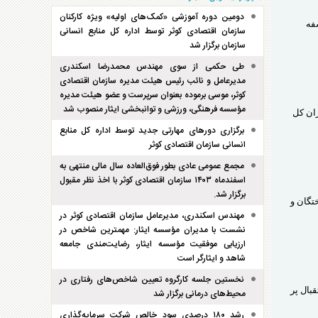
دومین دوره آموزشی «کمک‌های اولیه» ویژه کارکنان
لسفه
سازمان اقتصادی کوثر توسط اداره کل منابع انسانی
سازمان برگزار شد
طی حکمی از سوی مهندس محمدرضا اسکندری
مدیرعامل و نائب رئیس هیئت مدیره سازمان اقتصادی
کوثر، موسی برموده بعنوان سرپرست و عضو هیئت مدیره
مؤسسه فرهنگی، ورزشی و توانبخشی ایثار منصوب شد
ران کل
برگزاری دور‌های مهارتی جدید توسط اداره کل منابع
انسانی سازمان اقتصادی کوثر
مجمع عمومی عادی بطور فوق‌العاده سال مالی منتهی به
اسفند‌ماه ۱۴۰۳ سازمان اقتصادی کوثر با اخذ نظر مقبول
برگزار شد.
تگان و
مهندس اسکندری، مدیرعامل سازمان اقتصادی کوثر در
نشست با مدیران مؤسسه ایثار: مهمترین شاخص در
ارزیابی موفقیت مؤسسه ایثار، رضایت‌مندی جامعه
شاهد و ایثارگر است
نخستین جلسه کارگروه تعیین شاخص‌های رفتاری در
بازگشایی با استقبال پر
محیط‌های درمانی برگزار شد
رشد ۱۸۰ درصدی سود خالص شرکت سرمایه‌گذاری