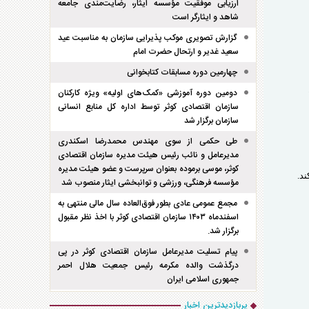
ارزیابی موفقیت مؤسسه ایثار، رضایت‌مندی جامعه
شاهد و ایثارگر است
گزارش تصویری موکب پذیرایی سازمان به مناسبت عید
سعید غدیر و ارتحال حضرت امام
چهارمین دوره مسابقات کتابخوانی
دومین دوره آموزشی «کمک‌های اولیه» ویژه کارکنان
سازمان اقتصادی کوثر توسط اداره کل منابع انسانی
سازمان برگزار شد
طی حکمی از سوی مهندس محمدرضا اسکندری
مدیرعامل و نائب رئیس هیئت مدیره سازمان اقتصادی
کوثر، موسی برموده بعنوان سرپرست و عضو هیئت مدیره
د.
مؤسسه فرهنگی، ورزشی و توانبخشی ایثار منصوب شد
مجمع عمومی عادی بطور فوق‌العاده سال مالی منتهی به
اسفند‌ماه ۱۴۰۳ سازمان اقتصادی کوثر با اخذ نظر مقبول
برگزار شد.
پیام تسلیت مدیرعامل سازمان اقتصادی کوثر در پی
درگذشت والده مکرمه رئیس جمعیت هلال احمر
جمهوری اسلامی ایران
پربازدیدترین اخبار