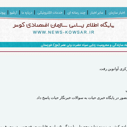
اخبار سازمان
سایر اخبار
چند رسانه ای
خدمات الکترونیکی
درباره ما
آرشیو
پیون
هاد سازندگی و محرومیت زدایی سپاه حضرت ولی عصر (عج) خوزستان
کزی آوانوین رفت.
ور در پایگاه خبری حیات به سوالات خبرنگار حیات پاسخ داد.
دستاورد دانش بنیان شرکت نورتک از جمله شرکت‌های سازمان اقتصادی کوثر، در زمینه تولید محصولی با ویژگی ۵ برابری قابلیت صرفه جویی 