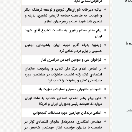
فراموش‌نشدنی دارد
بیانیه دبیرخانه شورای‌عالی ترویج و توسعه فرهنگ ایثار
و شهادت به مناسبت حماسه تاریخی تشییع، بدرقه و
تدفین قائد شهید امت و رهبر جهان اسلام
پیام مقام معظم رهبری به مناسبت تشییع آقای شهید
ایران
 با
ویدیو/ بدرقه آقای شهید ایران، راهپیمایی اربعین
حسینی را برای مردم تداعی کرد
فراخوان سی و سومین اجلاس سراسری نماز
بر اساس اعلام مرکز ملی تعالی و پیشرفت؛ سازمان
اقتصادی کوثر، رتبه نخست مشارکت در هشتمین دوره
جایزه ملی تعالی و پیشرفت را کسب کرد
تاسوعا و عاشورای حسینی تسلیت و تعزیت باد
متن پیام رهبر انقلاب اسلامی خطاب به ملت ایران
درباره تفاهم‌نامه رئیس‌جمهوران ایران و امریکا
اسامی برندگان چهارمین دوره مسابقات کتابخوانی
مهندس اسکندری، مدیرعامل سازمان اقتصادی کوثر در
نشست با مدیران مؤسسه ایثار: مهمترین شاخص در