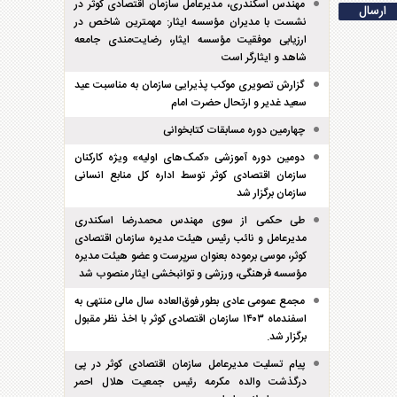
مهندس اسکندری، مدیرعامل سازمان اقتصادی کوثر در
نشست با مدیران مؤسسه ایثار: مهمترین شاخص در
ارزیابی موفقیت مؤسسه ایثار، رضایت‌مندی جامعه
شاهد و ایثارگر است
گزارش تصویری موکب پذیرایی سازمان به مناسبت عید
سعید غدیر و ارتحال حضرت امام
چهارمین دوره مسابقات کتابخوانی
دومین دوره آموزشی «کمک‌های اولیه» ویژه کارکنان
سازمان اقتصادی کوثر توسط اداره کل منابع انسانی
سازمان برگزار شد
طی حکمی از سوی مهندس محمدرضا اسکندری
مدیرعامل و نائب رئیس هیئت مدیره سازمان اقتصادی
کوثر، موسی برموده بعنوان سرپرست و عضو هیئت مدیره
مؤسسه فرهنگی، ورزشی و توانبخشی ایثار منصوب شد
مجمع عمومی عادی بطور فوق‌العاده سال مالی منتهی به
اسفند‌ماه ۱۴۰۳ سازمان اقتصادی کوثر با اخذ نظر مقبول
برگزار شد.
پیام تسلیت مدیرعامل سازمان اقتصادی کوثر در پی
درگذشت والده مکرمه رئیس جمعیت هلال احمر