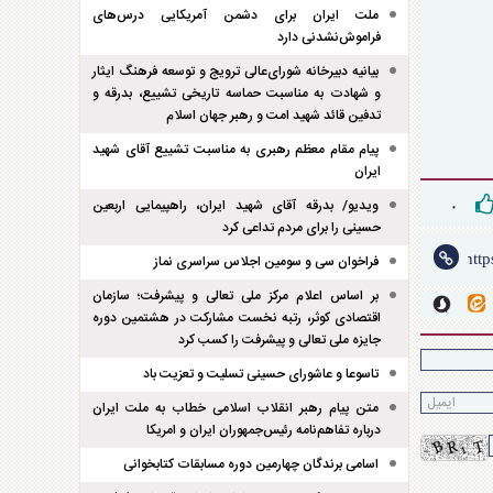
ملت ایران برای دشمن آمریکایی درس‌های
فراموش‌نشدنی دارد
بیانیه دبیرخانه شورای‌عالی ترویج و توسعه فرهنگ ایثار
و شهادت به مناسبت حماسه تاریخی تشییع، بدرقه و
تدفین قائد شهید امت و رهبر جهان اسلام
پیام مقام معظم رهبری به مناسبت تشییع آقای شهید
ایران
ویدیو/ بدرقه آقای شهید ایران، راهپیمایی اربعین
۰
حسینی را برای مردم تداعی کرد
فراخوان سی و سومین اجلاس سراسری نماز
بر اساس اعلام مرکز ملی تعالی و پیشرفت؛ سازمان
اقتصادی کوثر، رتبه نخست مشارکت در هشتمین دوره
جایزه ملی تعالی و پیشرفت را کسب کرد
تاسوعا و عاشورای حسینی تسلیت و تعزیت باد
متن پیام رهبر انقلاب اسلامی خطاب به ملت ایران
درباره تفاهم‌نامه رئیس‌جمهوران ایران و امریکا
اسامی برندگان چهارمین دوره مسابقات کتابخوانی