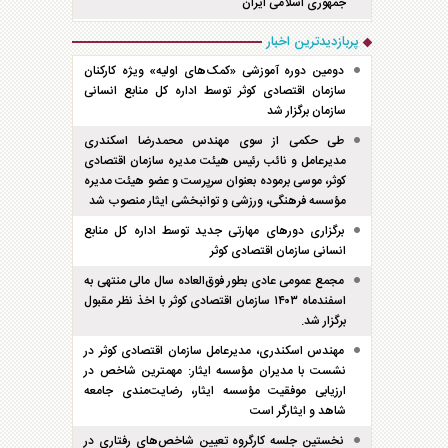
جمهوری اسلامی ایران
پربازدیدترین اخبار
دومین دوره آموزشی «کمک‌های اولیه» ویژه کارکنان
سازمان اقتصادی کوثر توسط اداره کل منابع انسانی
سازمان برگزار شد
طی حکمی از سوی مهندس محمدرضا اسکندری
مدیرعامل و نائب رئیس هیئت مدیره سازمان اقتصادی
کوثر، موسی برموده بعنوان سرپرست و عضو هیئت مدیره
مؤسسه فرهنگی، ورزشی و توانبخشی ایثار منصوب شد
برگزاری دور‌های مهارتی جدید توسط اداره کل منابع
انسانی سازمان اقتصادی کوثر
مجمع عمومی عادی بطور فوق‌العاده سال مالی منتهی به
اسفند‌ماه ۱۴۰۳ سازمان اقتصادی کوثر با اخذ نظر مقبول
برگزار شد.
مهندس اسکندری، مدیرعامل سازمان اقتصادی کوثر در
نشست با مدیران مؤسسه ایثار: مهمترین شاخص در
ارزیابی موفقیت مؤسسه ایثار، رضایت‌مندی جامعه
شاهد و ایثارگر است
نخستین جلسه کارگروه تعیین شاخص‌های رفتاری در