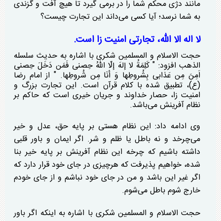
مانند دژی محکم شما را در برمی گیرد تا هیچ آفت و گزندی
به شما نرسد؛ آیا کسی می‌داند این تجارت چیست؟
لا اله الا الله، تجارتی امنیت زا است.
حجت الاسلام و المسلمین شکری با اشاره به حدیث سلسله
الذهب افزود: " کَلِمَةُ لا إلهَ إلّا اللّهُ حِصنی فَمَن دَخَلَ حِصنی
اَمِنَ مِن عَذابی بِشُروطِها وَ أنَا مِن شُروطِها. " از امام رضا
(ع)، تطبیق شده با کلام قرآن است. این تجارت بزرگ و
امنیت زا، حصار خداوند و جریان خیری است که حاکم بر
نظام آفرینش می‌باشد.
وی ادامه داد: این نظام هستی بر پایه حق، عدل و خیر
می‌چرخد و نه باطل یا ظلم و شر. اگر ایمان و باور قلبی
داشته باشیم که چرخه این نظام آفرینش بر پایه خیر بنا
شده، خواهیم پذیرفت که هرچیزی در جای خود قرار دارد که
اگر غیر این باشد و من در جای خود نباشم و از جای خودم
خارج شوم باطل می‌شوم.
حجت الاسلام و المسلمین شکری با اشاره به اینکه اگر باور