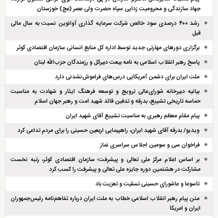
جهاد سازندگی و محرومیت زدایی سپاه حضرت ولی عصر (عج) خوزستان
رشد ۴۰۰ درصدی سود خالص شرکت سرمایه گذاری آوانوین نسبت به سال مالی
قبل
برگزاری دور‌های مهارتی جدید توسط اداره کل منابع انسانی سازمان اقتصادی کوثر
پاسخ رهبر انقلاب اسلامی به نامه بیعت دبیرکل و رزمندگان حزب‌الله لبنان
ملت ایران برای دشمن آمریکایی درس‌های فراموش‌نشدنی دارد
بیانیه دبیرخانه شورای‌عالی ترویج و توسعه فرهنگ ایثار و شهادت به مناسبت
حماسه تاریخی تشییع، بدرقه و تدفین قائد شهید امت و رهبر جهان اسلام
پیام مقام معظم رهبری به مناسبت تشییع آقای شهید ایران
ویدیو/ بدرقه آقای شهید ایران، راهپیمایی اربعین حسینی را برای مردم تداعی کرد
فراخوان سی و سومین اجلاس سراسری نماز
بر اساس اعلام مرکز ملی تعالی و پیشرفت؛ سازمان اقتصادی کوثر، رتبه نخست
مشارکت در هشتمین دوره جایزه ملی تعالی و پیشرفت را کسب کرد
تاسوعا و عاشورای حسینی تسلیت و تعزیت باد
متن پیام رهبر انقلاب اسلامی خطاب به ملت ایران درباره تفاهم‌نامه رئیس‌جمهوران
ایران و امریکا