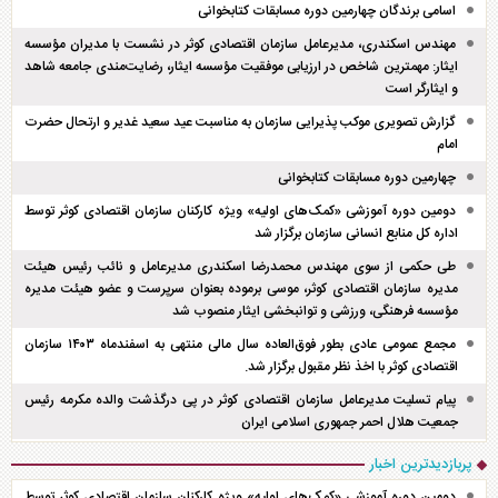
اسامی برندگان چهارمین دوره مسابقات کتابخوانی
مهندس اسکندری، مدیرعامل سازمان اقتصادی کوثر در نشست با مدیران مؤسسه
ایثار: مهمترین شاخص در ارزیابی موفقیت مؤسسه ایثار، رضایت‌مندی جامعه شاهد
و ایثارگر است
گزارش تصویری موکب پذیرایی سازمان به مناسبت عید سعید غدیر و ارتحال حضرت
امام
چهارمین دوره مسابقات کتابخوانی
دومین دوره آموزشی «کمک‌های اولیه» ویژه کارکنان سازمان اقتصادی کوثر توسط
اداره کل منابع انسانی سازمان برگزار شد
طی حکمی از سوی مهندس محمدرضا اسکندری مدیرعامل و نائب رئیس هیئت
مدیره سازمان اقتصادی کوثر، موسی برموده بعنوان سرپرست و عضو هیئت مدیره
مؤسسه فرهنگی، ورزشی و توانبخشی ایثار منصوب شد
مجمع عمومی عادی بطور فوق‌العاده سال مالی منتهی به اسفند‌ماه ۱۴۰۳ سازمان
اقتصادی کوثر با اخذ نظر مقبول برگزار شد.
پیام تسلیت مدیرعامل سازمان اقتصادی کوثر در پی درگذشت والده مکرمه رئیس
جمعیت هلال احمر جمهوری اسلامی ایران
پربازدیدترین اخبار
دومین دوره آموزشی «کمک‌های اولیه» ویژه کارکنان سازمان اقتصادی کوثر توسط