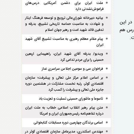
ملت ایران برای دشمن آمریکایی درس‌های
فراموش‌نشدنی دارد
بیانیه دبیرخانه شورای‌عالی ترویج و توسعه فرهنگ ایثار
در این
و شهادت به مناسبت حماسه تاریخی تشییع، بدرقه و
ورس هم
تدفین قائد شهید امت و رهبر جهان اسلام
ت.
پیام مقام معظم رهبری به مناسبت تشییع آقای شهید
ایران
ویدیو/ بدرقه آقای شهید ایران، راهپیمایی اربعین
حسینی را برای مردم تداعی کرد
فراخوان سی و سومین اجلاس سراسری نماز
بر اساس اعلام مرکز ملی تعالی و پیشرفت؛ سازمان
اقتصادی کوثر، رتبه نخست مشارکت در هشتمین دوره
جایزه ملی تعالی و پیشرفت را کسب کرد
تاسوعا و عاشورای حسینی تسلیت و تعزیت باد
متن پیام رهبر انقلاب اسلامی خطاب به ملت ایران
درباره تفاهم‌نامه رئیس‌جمهوران ایران و امریکا
اسامی برندگان چهارمین دوره مسابقات کتابخوانی
مهندس اسکندری، مدیرعامل سازمان اقتصادی کوثر در