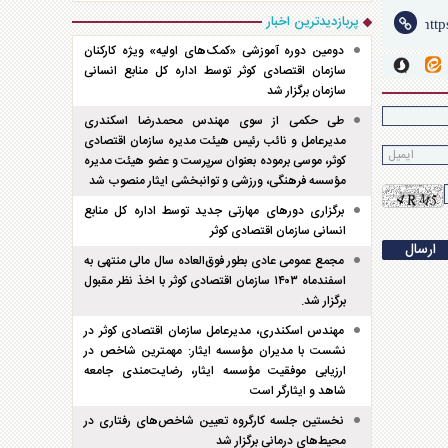
پربازدیدترین اخبار
دومین دوره آموزشی «کمک‌های اولیه» ویژه کارکنان
سازمان اقتصادی کوثر توسط اداره کل منابع انسانی
سازمان برگزار شد
طی حکمی از سوی مهندس محمدرضا اسکندری
مدیرعامل و نائب رئیس هیئت مدیره سازمان اقتصادی
کوثر، موسی برموده بعنوان سرپرست و عضو هیئت مدیره
مؤسسه فرهنگی، ورزشی و توانبخشی ایثار منصوب شد
برگزاری دور‌های مهارتی جدید توسط اداره کل منابع
انسانی سازمان اقتصادی کوثر
مجمع عمومی عادی بطور فوق‌العاده سال مالی منتهی به
اسفند‌ماه ۱۴۰۳ سازمان اقتصادی کوثر با اخذ نظر مقبول
برگزار شد.
مهندس اسکندری، مدیرعامل سازمان اقتصادی کوثر در
نشست با مدیران مؤسسه ایثار: مهمترین شاخص در
ارزیابی موفقیت مؤسسه ایثار، رضایت‌مندی جامعه
شاهد و ایثارگر است
نخستین جلسه کارگروه تعیین شاخص‌های رفتاری در
محیط‌های درمانی برگزار شد