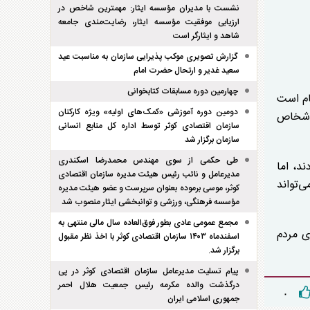
نشست با مدیران مؤسسه ایثار: مهمترین شاخص در
ارزیابی موفقیت مؤسسه ایثار، رضایت‌مندی جامعه
شاهد و ایثارگر است
گزارش تصویری موکب پذیرایی سازمان به مناسبت عید
سعید غدیر و ارتحال حضرت امام
چهارمین دوره مسابقات کتابخوانی
ام است
دومین دوره آموزشی «کمک‌های اولیه» ویژه کارکنان
 اشخاص
سازمان اقتصادی کوثر توسط اداره کل منابع انسانی
سازمان برگزار شد
طی حکمی از سوی مهندس محمدرضا اسکندری
د، اما
مدیرعامل و نائب رئیس هیئت مدیره سازمان اقتصادی
‌تواند
کوثر، موسی برموده بعنوان سرپرست و عضو هیئت مدیره
مؤسسه فرهنگی، ورزشی و توانبخشی ایثار منصوب شد
مجمع عمومی عادی بطور فوق‌العاده سال مالی منتهی به
ی مردم
اسفند‌ماه ۱۴۰۳ سازمان اقتصادی کوثر با اخذ نظر مقبول
برگزار شد.
پیام تسلیت مدیرعامل سازمان اقتصادی کوثر در پی
درگذشت والده مکرمه رئیس جمعیت هلال احمر
۰
جمهوری اسلامی ایران