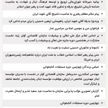
بیانیه دبیرخانه شورای‌عالی ترویج و توسعه فرهنگ ایثار و شهادت به مناسبت
حماسه تاریخی تشییع، بدرقه و تدفین قائد شهید امت و رهبر جهان اسلام
پیام مقام معظم رهبری به مناسبت تشییع آقای شهید ایران
ویدیو/ بدرقه آقای شهید ایران، راهپیمایی اربعین حسینی را برای مردم تداعی کرد
فراخوان سی و سومین اجلاس سراسری نماز
بر اساس اعلام مرکز ملی تعالی و پیشرفت؛ سازمان اقتصادی کوثر، رتبه نخست
مشارکت در هشتمین دوره جایزه ملی تعالی و پیشرفت را کسب کرد
تاسوعا و عاشورای حسینی تسلیت و تعزیت باد
متن پیام رهبر انقلاب اسلامی خطاب به ملت ایران درباره تفاهم‌نامه رئیس‌جمهوران
ایران و امریکا
اسامی برندگان چهارمین دوره مسابقات کتابخوانی
مهندس اسکندری، مدیرعامل سازمان اقتصادی کوثر در نشست با مدیران مؤسسه
ایثار: مهمترین شاخص در ارزیابی موفقیت مؤسسه ایثار، رضایت‌مندی جامعه شاهد
و ایثارگر است
گزارش تصویری موکب پذیرایی سازمان به مناسبت عید سعید غدیر و ارتحال حضرت
امام
چهارمین دوره مسابقات کتابخوانی