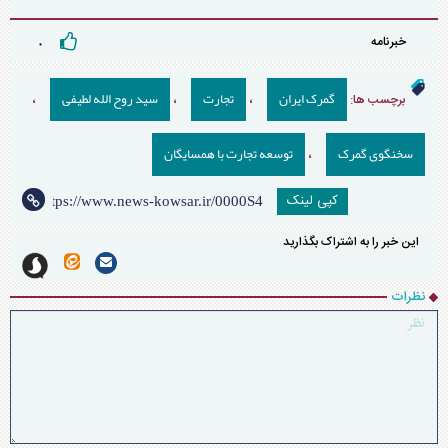
خبرنامه
۰
گمرک ایران
تجارت
سید روح الله لطیفی
برچسب ها:
،
،
،
سخنگوی گمرک
توسعه تجارت با همسایگان
،
کپی لینک
این خبر را به اشتراک بگذارید
نظرات