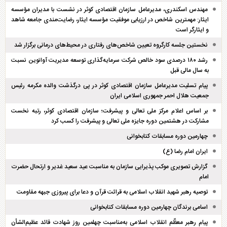
مهندس اسکندری، مدیرعامل سازمان اقتصادی کوثر در نشست با مدیران مؤسسه
ایثار: مهمترین شاخص در ارزیابی موفقیت مؤسسه ایثار، رضایت‌مندی جامعه شاهد
و ایثارگر است
نخستین جلسه کارگروه تعیین شاخص‌های رفتاری در محیط‌های درمانی برگزار شد
رشد ۱۸۰ درصدی سود خالص شرکت سرمایه‌گذاری توسعه مدیریت آوانوین نسبت
به سال مالی قبل
پیام تسلیت مدیرعامل سازمان اقتصادی کوثر در پی درگذشت والده مکرمه رئیس
جمعیت هلال احمر جمهوری اسلامی ایران
بر اساس اعلام مرکز ملی تعالی و پیشرفت؛ سازمان اقتصادی کوثر، رتبه نخست
مشارکت در هشتمین دوره جایزه ملی تعالی و پیشرفت را کسب کرد
چهارمین دوره مسابقات کتابخوانی
ایران امام رضا (ع)
گزارش تصویری موکب پذیرایی سازمان به مناسبت عید سعید غدیر و ارتحال حضرت
امام
توصیه رهبر شهید انقلاب اسلامی به قرائت قرآن و دعا برای پیروزی جبهه مقاومت
اسامی برندگان چهارمین دوره مسابقات کتابخوانی
پیام رهبر معظّم انقلاب اسلامی به‌مناسبت چهلمین روز شهادت قائد عظیم‌الشأن