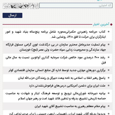
آخرین اخبار
کتاب «برنامه راهبردی حکمرانی‌محور» شامل برنامه پنج‌ساله بنیاد شهید و امور
ایثارگران برای حرکت تا افق ۱۴۱۰، رونمایی شد.
پیام تسلیت مدیرعامل محترم سازمان در پی درگذشت ابوی گرامی مسئول قرارگاه
جهاد سازندگی و محرومیت زدایی سپاه حضرت ولی عصر (عج) خوزستان
رشد ۴۰۰ درصدی سود خالص شرکت سرمایه گذاری آوانوین نسبت به سال مالی
قبل
برگزاری دور‌های مهارتی جدید توسط اداره کل منابع انسانی سازمان اقتصادی کوثر
پاسخ رهبر انقلاب اسلامی به نامه بیعت دبیرکل و رزمندگان حزب‌الله لبنان
ملت ایران برای دشمن آمریکایی درس‌های فراموش‌نشدنی دارد
بیانیه دبیرخانه شورای‌عالی ترویج و توسعه فرهنگ ایثار و شهادت به مناسبت
حماسه تاریخی تشییع، بدرقه و تدفین قائد شهید امت و رهبر جهان اسلام
پیام مقام معظم رهبری به مناسبت تشییع آقای شهید ایران
ویدیو/ بدرقه آقای شهید ایران، راهپیمایی اربعین حسینی را برای مردم تداعی کرد