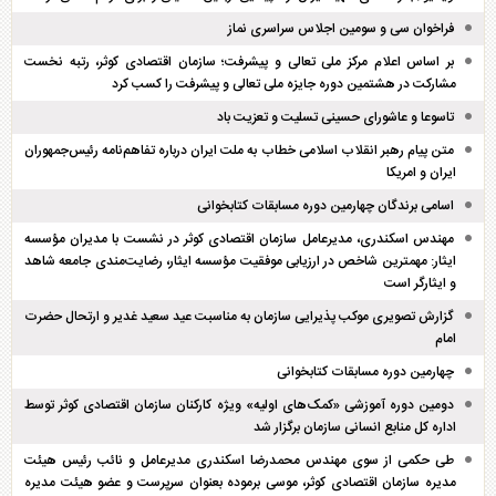
فراخوان سی و سومین اجلاس سراسری نماز
بر اساس اعلام مرکز ملی تعالی و پیشرفت؛ سازمان اقتصادی کوثر، رتبه نخست
مشارکت در هشتمین دوره جایزه ملی تعالی و پیشرفت را کسب کرد
تاسوعا و عاشورای حسینی تسلیت و تعزیت باد
متن پیام رهبر انقلاب اسلامی خطاب به ملت ایران درباره تفاهم‌نامه رئیس‌جمهوران
ایران و امریکا
اسامی برندگان چهارمین دوره مسابقات کتابخوانی
مهندس اسکندری، مدیرعامل سازمان اقتصادی کوثر در نشست با مدیران مؤسسه
ایثار: مهمترین شاخص در ارزیابی موفقیت مؤسسه ایثار، رضایت‌مندی جامعه شاهد
و ایثارگر است
گزارش تصویری موکب پذیرایی سازمان به مناسبت عید سعید غدیر و ارتحال حضرت
امام
چهارمین دوره مسابقات کتابخوانی
دومین دوره آموزشی «کمک‌های اولیه» ویژه کارکنان سازمان اقتصادی کوثر توسط
اداره کل منابع انسانی سازمان برگزار شد
طی حکمی از سوی مهندس محمدرضا اسکندری مدیرعامل و نائب رئیس هیئت
مدیره سازمان اقتصادی کوثر، موسی برموده بعنوان سرپرست و عضو هیئت مدیره