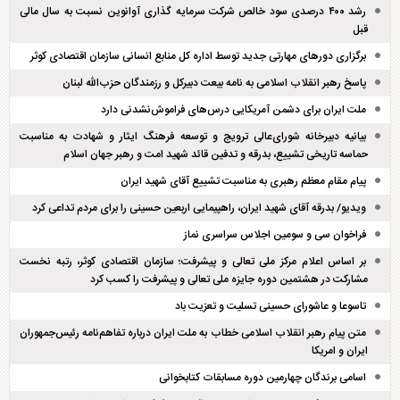
رشد ۴۰۰ درصدی سود خالص شرکت سرمایه گذاری آوانوین نسبت به سال مالی
قبل
برگزاری دور‌های مهارتی جدید توسط اداره کل منابع انسانی سازمان اقتصادی کوثر
پاسخ رهبر انقلاب اسلامی به نامه بیعت دبیرکل و رزمندگان حزب‌الله لبنان
ملت ایران برای دشمن آمریکایی درس‌های فراموش‌نشدنی دارد
بیانیه دبیرخانه شورای‌عالی ترویج و توسعه فرهنگ ایثار و شهادت به مناسبت
حماسه تاریخی تشییع، بدرقه و تدفین قائد شهید امت و رهبر جهان اسلام
پیام مقام معظم رهبری به مناسبت تشییع آقای شهید ایران
ویدیو/ بدرقه آقای شهید ایران، راهپیمایی اربعین حسینی را برای مردم تداعی کرد
فراخوان سی و سومین اجلاس سراسری نماز
بر اساس اعلام مرکز ملی تعالی و پیشرفت؛ سازمان اقتصادی کوثر، رتبه نخست
مشارکت در هشتمین دوره جایزه ملی تعالی و پیشرفت را کسب کرد
تاسوعا و عاشورای حسینی تسلیت و تعزیت باد
متن پیام رهبر انقلاب اسلامی خطاب به ملت ایران درباره تفاهم‌نامه رئیس‌جمهوران
ایران و امریکا
اسامی برندگان چهارمین دوره مسابقات کتابخوانی