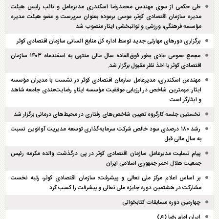
طی حکمی از سوی مهندس محمدرضا اسکندری مدیرعامل و نائب رئیس هیئت
مدیره سازمان اقتصادی کوثر، موسی برموده بعنوان سرپرست و عضو هیئت مدیره
مؤسسه فرهنگی، ورزشی و توانبخشی ایثار منصوب شد
برگزاری دور‌های مهارتی جدید توسط اداره کل منابع انسانی سازمان اقتصادی کوثر
مجمع عمومی عادی بطور فوق‌العاده سال مالی منتهی به اسفند‌ماه ۱۴۰۳ سازمان
اقتصادی کوثر با اخذ نظر مقبول برگزار شد.
مهندس اسکندری، مدیرعامل سازمان اقتصادی کوثر در نشست با مدیران مؤسسه
ایثار: مهمترین شاخص در ارزیابی موفقیت مؤسسه ایثار، رضایت‌مندی جامعه شاهد
و ایثارگر است
نخستین جلسه کارگروه تعیین شاخص‌های رفتاری در محیط‌های درمانی برگزار شد
رشد ۱۸۰ درصدی سود خالص شرکت سرمایه‌گذاری توسعه مدیریت آوانوین نسبت
به سال مالی قبل
پیام تسلیت مدیرعامل سازمان اقتصادی کوثر در پی درگذشت والده مکرمه رئیس
جمعیت هلال احمر جمهوری اسلامی ایران
بر اساس اعلام مرکز ملی تعالی و پیشرفت؛ سازمان اقتصادی کوثر، رتبه نخست
مشارکت در هشتمین دوره جایزه ملی تعالی و پیشرفت را کسب کرد
چهارمین دوره مسابقات کتابخوانی
ایران امام رضا (ع)