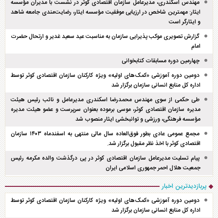
مهندس اسکندری، مدیرعامل سازمان اقتصادی کوثر در نشست با مدیران مؤسسه
ایثار: مهمترین شاخص در ارزیابی موفقیت مؤسسه ایثار، رضایت‌مندی جامعه شاهد
و ایثارگر است
گزارش تصویری موکب پذیرایی سازمان به مناسبت عید سعید غدیر و ارتحال حضرت
امام
چهارمین دوره مسابقات کتابخوانی
دومین دوره آموزشی «کمک‌های اولیه» ویژه کارکنان سازمان اقتصادی کوثر توسط
اداره کل منابع انسانی سازمان برگزار شد
طی حکمی از سوی مهندس محمدرضا اسکندری مدیرعامل و نائب رئیس هیئت
مدیره سازمان اقتصادی کوثر، موسی برموده بعنوان سرپرست و عضو هیئت مدیره
مؤسسه فرهنگی، ورزشی و توانبخشی ایثار منصوب شد
مجمع عمومی عادی بطور فوق‌العاده سال مالی منتهی به اسفند‌ماه ۱۴۰۳ سازمان
اقتصادی کوثر با اخذ نظر مقبول برگزار شد.
پیام تسلیت مدیرعامل سازمان اقتصادی کوثر در پی درگذشت والده مکرمه رئیس
جمعیت هلال احمر جمهوری اسلامی ایران
پربازدیدترین اخبار
دومین دوره آموزشی «کمک‌های اولیه» ویژه کارکنان سازمان اقتصادی کوثر توسط
اداره کل منابع انسانی سازمان برگزار شد