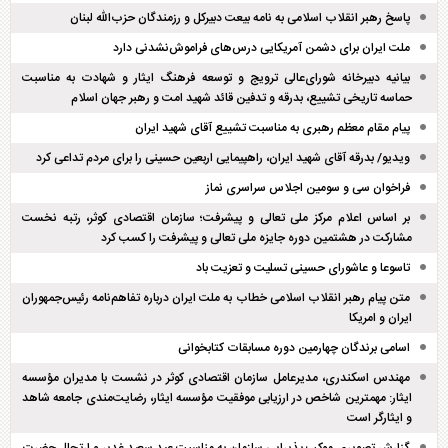
پاسخ رهبر انقلاب اسلامی به نامه بیعت دبیرکل و رزمندگان حزب‌الله لبنان
ملت ایران برای دشمن آمریکایی درس‌های فراموش‌نشدنی دارد
بیانیه دبیرخانه شورای‌عالی ترویج و توسعه فرهنگ ایثار و شهادت به مناسبت
حماسه تاریخی تشییع، بدرقه و تدفین قائد شهید امت و رهبر جهان اسلام
پیام مقام معظم رهبری به مناسبت تشییع آقای شهید ایران
ویدیو/ بدرقه آقای شهید ایران، راهپیمایی اربعین حسینی را برای مردم تداعی کرد
فراخوان سی و سومین اجلاس سراسری نماز
بر اساس اعلام مرکز ملی تعالی و پیشرفت؛ سازمان اقتصادی کوثر، رتبه نخست
مشارکت در هشتمین دوره جایزه ملی تعالی و پیشرفت را کسب کرد
تاسوعا و عاشورای حسینی تسلیت و تعزیت باد
متن پیام رهبر انقلاب اسلامی خطاب به ملت ایران درباره تفاهم‌نامه رئیس‌جمهوران
ایران و امریکا
اسامی برندگان چهارمین دوره مسابقات کتابخوانی
مهندس اسکندری، مدیرعامل سازمان اقتصادی کوثر در نشست با مدیران مؤسسه
ایثار: مهمترین شاخص در ارزیابی موفقیت مؤسسه ایثار، رضایت‌مندی جامعه شاهد
و ایثارگر است
گزارش تصویری موکب پذیرایی سازمان به مناسبت عید سعید غدیر و ارتحال حضرت