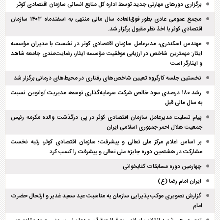
برگزاری دور‌های مهارتی جدید توسط اداره کل منابع انسانی سازمان اقتصادی کوثر
مجمع عمومی عادی بطور فوق‌العاده سال مالی منتهی به اسفند‌ماه ۱۴۰۳ سازمان
اقتصادی کوثر با اخذ نظر مقبول برگزار شد.
مهندس اسکندری، مدیرعامل سازمان اقتصادی کوثر در نشست با مدیران مؤسسه
ایثار: مهمترین شاخص در ارزیابی موفقیت مؤسسه ایثار، رضایت‌مندی جامعه شاهد
و ایثارگر است
نخستین جلسه کارگروه تعیین شاخص‌های رفتاری در محیط‌های درمانی برگزار شد
رشد ۱۸۰ درصدی سود خالص شرکت سرمایه‌گذاری توسعه مدیریت آوانوین نسبت
به سال مالی قبل
پیام تسلیت مدیرعامل سازمان اقتصادی کوثر در پی درگذشت والده مکرمه رئیس
جمعیت هلال احمر جمهوری اسلامی ایران
بر اساس اعلام مرکز ملی تعالی و پیشرفت؛ سازمان اقتصادی کوثر، رتبه نخست
مشارکت در هشتمین دوره جایزه ملی تعالی و پیشرفت را کسب کرد
چهارمین دوره مسابقات کتابخوانی
ایران امام رضا (ع)
گزارش تصویری موکب پذیرایی سازمان به مناسبت عید سعید غدیر و ارتحال حضرت
امام