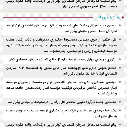
پیام تسلیت مدیرعامل سازمان اقتصادی کوثر در پی درگذشت والده مکرمه رئیس
جمعیت هلال احمر جمهوری اسلامی ایران
پربازدیدترین اخبار
دومین دوره آموزشی «کمک‌های اولیه» ویژه کارکنان سازمان اقتصادی کوثر توسط
اداره کل منابع انسانی سازمان برگزار شد
طی حکمی از سوی مهندس محمدرضا اسکندری مدیرعامل و نائب رئیس هیئت
مدیره سازمان اقتصادی کوثر، موسی برموده بعنوان سرپرست و عضو هیئت مدیره
مؤسسه فرهنگی، ورزشی و توانبخشی ایثار منصوب شد
برگزاری دور‌های مهارتی جدید توسط اداره کل منابع انسانی سازمان اقتصادی کوثر
مجمع عمومی عادی بطور فوق‌العاده سال مالی منتهی به اسفند‌ماه ۱۴۰۳ سازمان
اقتصادی کوثر با اخذ نظر مقبول برگزار شد.
مهندس اسکندری، مدیرعامل سازمان اقتصادی کوثر در نشست با مدیران مؤسسه
ایثار: مهمترین شاخص در ارزیابی موفقیت مؤسسه ایثار، رضایت‌مندی جامعه شاهد
و ایثارگر است
نخستین جلسه کارگروه تعیین شاخص‌های رفتاری در محیط‌های درمانی برگزار شد
رشد ۱۸۰ درصدی سود خالص شرکت سرمایه‌گذاری توسعه مدیریت آوانوین نسبت
به سال مالی قبل
پیام تسلیت مدیرعامل سازمان اقتصادی کوثر در پی درگذشت والده مکرمه رئیس