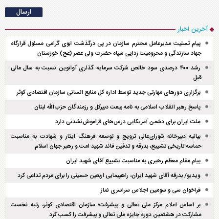
آخرین اخبار
پیام تسلیت مدیرعامل محترم سازمان در پی درگذشت ابوی گرامی مسئول قرارگاه
جهاد سازندگی و محرومیت زدایی سپاه حضرت ولی عصر (عج) خوزستان
رشد ۴۰۰ درصدی سود خالص شرکت سرمایه گذاری آوانوین نسبت به سال مالی
قبل
برگزاری دور‌های مهارتی جدید توسط اداره کل منابع انسانی سازمان اقتصادی کوثر
پاسخ رهبر انقلاب اسلامی به نامه بیعت دبیرکل و رزمندگان حزب‌الله لبنان
ملت ایران برای دشمن آمریکایی درس‌های فراموش‌نشدنی دارد
بیانیه دبیرخانه شورای‌عالی ترویج و توسعه فرهنگ ایثار و شهادت به مناسبت
حماسه تاریخی تشییع، بدرقه و تدفین قائد شهید امت و رهبر جهان اسلام
پیام مقام معظم رهبری به مناسبت تشییع آقای شهید ایران
ویدیو/ بدرقه آقای شهید ایران، راهپیمایی اربعین حسینی را برای مردم تداعی کرد
فراخوان سی و سومین اجلاس سراسری نماز
بر اساس اعلام مرکز ملی تعالی و پیشرفت؛ سازمان اقتصادی کوثر، رتبه نخست
مشارکت در هشتمین دوره جایزه ملی تعالی و پیشرفت را کسب کرد