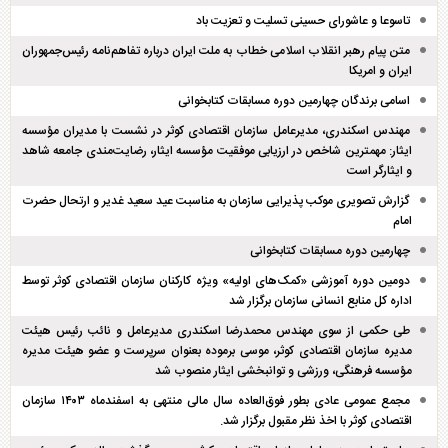
تاسوعا و عاشورای حسینی تسلیت و تعزیت باد
متن پیام رهبر انقلاب اسلامی خطاب به ملت ایران درباره تفاهم‌نامه رئیس‌جمهوران
ایران و امریکا
اسامی برندگان چهارمین دوره مسابقات کتابخوانی
مهندس اسکندری، مدیرعامل سازمان اقتصادی کوثر در نشست با مدیران مؤسسه
ایثار: مهمترین شاخص در ارزیابی موفقیت مؤسسه ایثار، رضایت‌مندی جامعه شاهد
و ایثارگر است
گزارش تصویری موکب پذیرایی سازمان به مناسبت عید سعید غدیر و ارتحال حضرت
امام
چهارمین دوره مسابقات کتابخوانی
دومین دوره آموزشی «کمک‌های اولیه» ویژه کارکنان سازمان اقتصادی کوثر توسط
اداره کل منابع انسانی سازمان برگزار شد
طی حکمی از سوی مهندس محمدرضا اسکندری مدیرعامل و نائب رئیس هیئت
مدیره سازمان اقتصادی کوثر، موسی برموده بعنوان سرپرست و عضو هیئت مدیره
مؤسسه فرهنگی، ورزشی و توانبخشی ایثار منصوب شد
مجمع عمومی عادی بطور فوق‌العاده سال مالی منتهی به اسفند‌ماه ۱۴۰۳ سازمان
اقتصادی کوثر با اخذ نظر مقبول برگزار شد.