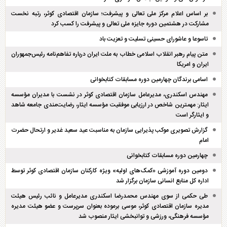
بر اساس اعلام مرکز ملی تعالی و پیشرفت؛ سازمان اقتصادی کوثر، رتبه نخست
مشارکت در هشتمین دوره جایزه ملی تعالی و پیشرفت را کسب کرد
تاسوعا و عاشورای حسینی تسلیت و تعزیت باد
متن پیام رهبر انقلاب اسلامی خطاب به ملت ایران درباره تفاهم‌نامه رئیس‌جمهوران
ایران و امریکا
اسامی برندگان چهارمین دوره مسابقات کتابخوانی
مهندس اسکندری، مدیرعامل سازمان اقتصادی کوثر در نشست با مدیران مؤسسه
ایثار: مهمترین شاخص در ارزیابی موفقیت مؤسسه ایثار، رضایت‌مندی جامعه شاهد
و ایثارگر است
گزارش تصویری موکب پذیرایی سازمان به مناسبت عید سعید غدیر و ارتحال حضرت
امام
چهارمین دوره مسابقات کتابخوانی
دومین دوره آموزشی «کمک‌های اولیه» ویژه کارکنان سازمان اقتصادی کوثر توسط
اداره کل منابع انسانی سازمان برگزار شد
طی حکمی از سوی مهندس محمدرضا اسکندری مدیرعامل و نائب رئیس هیئت
مدیره سازمان اقتصادی کوثر، موسی برموده بعنوان سرپرست و عضو هیئت مدیره
مؤسسه فرهنگی، ورزشی و توانبخشی ایثار منصوب شد