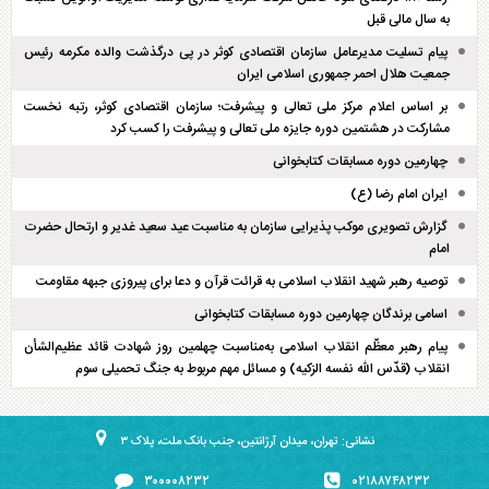
به سال مالی قبل
پیام تسلیت مدیرعامل سازمان اقتصادی کوثر در پی درگذشت والده مکرمه رئیس
جمعیت هلال احمر جمهوری اسلامی ایران
بر اساس اعلام مرکز ملی تعالی و پیشرفت؛ سازمان اقتصادی کوثر، رتبه نخست
مشارکت در هشتمین دوره جایزه ملی تعالی و پیشرفت را کسب کرد
چهارمین دوره مسابقات کتابخوانی
ایران امام رضا (ع)
گزارش تصویری موکب پذیرایی سازمان به مناسبت عید سعید غدیر و ارتحال حضرت
امام
توصیه رهبر شهید انقلاب اسلامی به قرائت قرآن و دعا برای پیروزی جبهه مقاومت
اسامی برندگان چهارمین دوره مسابقات کتابخوانی
پیام رهبر معظّم انقلاب اسلامی به‌مناسبت چهلمین روز شهادت قائد عظیم‌الشأن
انقلاب (قدّس الله نفسه الزکیه) و مسائل مهم مربوط به جنگ تحمیلی سوم
نشانی: تهران، میدان آرژانتین، جنب بانک ملت، پلاک ۳
۳۰۰۰۰۸۲۳۲
۰۲۱۸۸۷۴۸۲۳۲