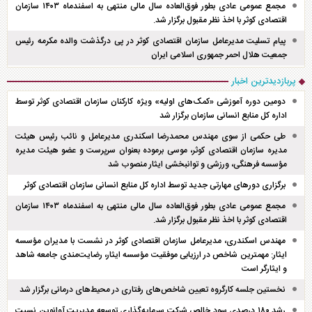
مجمع عمومی عادی بطور فوق‌العاده سال مالی منتهی به اسفند‌ماه ۱۴۰۳ سازمان
اقتصادی کوثر با اخذ نظر مقبول برگزار شد.
پیام تسلیت مدیرعامل سازمان اقتصادی کوثر در پی درگذشت والده مکرمه رئیس
جمعیت هلال احمر جمهوری اسلامی ایران
پربازدیدترین اخبار
دومین دوره آموزشی «کمک‌های اولیه» ویژه کارکنان سازمان اقتصادی کوثر توسط
اداره کل منابع انسانی سازمان برگزار شد
طی حکمی از سوی مهندس محمدرضا اسکندری مدیرعامل و نائب رئیس هیئت
مدیره سازمان اقتصادی کوثر، موسی برموده بعنوان سرپرست و عضو هیئت مدیره
مؤسسه فرهنگی، ورزشی و توانبخشی ایثار منصوب شد
برگزاری دور‌های مهارتی جدید توسط اداره کل منابع انسانی سازمان اقتصادی کوثر
مجمع عمومی عادی بطور فوق‌العاده سال مالی منتهی به اسفند‌ماه ۱۴۰۳ سازمان
اقتصادی کوثر با اخذ نظر مقبول برگزار شد.
مهندس اسکندری، مدیرعامل سازمان اقتصادی کوثر در نشست با مدیران مؤسسه
ایثار: مهمترین شاخص در ارزیابی موفقیت مؤسسه ایثار، رضایت‌مندی جامعه شاهد
و ایثارگر است
نخستین جلسه کارگروه تعیین شاخص‌های رفتاری در محیط‌های درمانی برگزار شد
رشد ۱۸۰ درصدی سود خالص شرکت سرمایه‌گذاری توسعه مدیریت آوانوین نسبت