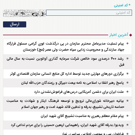
* کد امنیتی
آخرین اخبار
پیام تسلیت مدیرعامل محترم سازمان در پی درگذشت ابوی گرامی مسئول قرارگاه
جهاد سازندگی و محرومیت زدایی سپاه حضرت ولی عصر (عج) خوزستان
رشد ۴۰۰ درصدی سود خالص شرکت سرمایه گذاری آوانوین نسبت به سال مالی
قبل
برگزاری دور‌های مهارتی جدید توسط اداره کل منابع انسانی سازمان اقتصادی کوثر
پاسخ رهبر انقلاب اسلامی به نامه بیعت دبیرکل و رزمندگان حزب‌الله لبنان
ملت ایران برای دشمن آمریکایی درس‌های فراموش‌نشدنی دارد
بیانیه دبیرخانه شورای‌عالی ترویج و توسعه فرهنگ ایثار و شهادت به مناسبت
حماسه تاریخی تشییع، بدرقه و تدفین قائد شهید امت و رهبر جهان اسلام
پیام مقام معظم رهبری به مناسبت تشییع آقای شهید ایران
ویدیو/ بدرقه آقای شهید ایران، راهپیمایی اربعین حسینی را برای مردم تداعی کرد
فراخوان سی و سومین اجلاس سراسری نماز