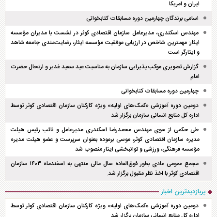
ایران و امریکا
اسامی برندگان چهارمین دوره مسابقات کتابخوانی
مهندس اسکندری، مدیرعامل سازمان اقتصادی کوثر در نشست با مدیران مؤسسه
ایثار: مهمترین شاخص در ارزیابی موفقیت مؤسسه ایثار، رضایت‌مندی جامعه شاهد
و ایثارگر است
گزارش تصویری موکب پذیرایی سازمان به مناسبت عید سعید غدیر و ارتحال حضرت
امام
چهارمین دوره مسابقات کتابخوانی
دومین دوره آموزشی «کمک‌های اولیه» ویژه کارکنان سازمان اقتصادی کوثر توسط
اداره کل منابع انسانی سازمان برگزار شد
طی حکمی از سوی مهندس محمدرضا اسکندری مدیرعامل و نائب رئیس هیئت
مدیره سازمان اقتصادی کوثر، موسی برموده بعنوان سرپرست و عضو هیئت مدیره
مؤسسه فرهنگی، ورزشی و توانبخشی ایثار منصوب شد
مجمع عمومی عادی بطور فوق‌العاده سال مالی منتهی به اسفند‌ماه ۱۴۰۳ سازمان
اقتصادی کوثر با اخذ نظر مقبول برگزار شد.
پربازدیدترین اخبار
دومین دوره آموزشی «کمک‌های اولیه» ویژه کارکنان سازمان اقتصادی کوثر توسط
اداره کل منابع انسانی سازمان برگزار شد