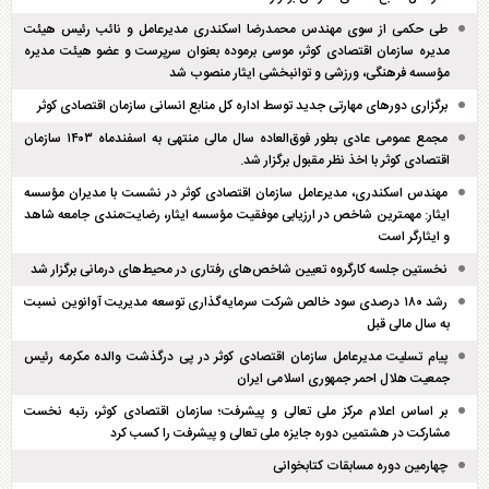
طی حکمی از سوی مهندس محمدرضا اسکندری مدیرعامل و نائب رئیس هیئت
مدیره سازمان اقتصادی کوثر، موسی برموده بعنوان سرپرست و عضو هیئت مدیره
مؤسسه فرهنگی، ورزشی و توانبخشی ایثار منصوب شد
برگزاری دور‌های مهارتی جدید توسط اداره کل منابع انسانی سازمان اقتصادی کوثر
مجمع عمومی عادی بطور فوق‌العاده سال مالی منتهی به اسفند‌ماه ۱۴۰۳ سازمان
اقتصادی کوثر با اخذ نظر مقبول برگزار شد.
مهندس اسکندری، مدیرعامل سازمان اقتصادی کوثر در نشست با مدیران مؤسسه
ایثار: مهمترین شاخص در ارزیابی موفقیت مؤسسه ایثار، رضایت‌مندی جامعه شاهد
و ایثارگر است
نخستین جلسه کارگروه تعیین شاخص‌های رفتاری در محیط‌های درمانی برگزار شد
رشد ۱۸۰ درصدی سود خالص شرکت سرمایه‌گذاری توسعه مدیریت آوانوین نسبت
به سال مالی قبل
پیام تسلیت مدیرعامل سازمان اقتصادی کوثر در پی درگذشت والده مکرمه رئیس
جمعیت هلال احمر جمهوری اسلامی ایران
بر اساس اعلام مرکز ملی تعالی و پیشرفت؛ سازمان اقتصادی کوثر، رتبه نخست
مشارکت در هشتمین دوره جایزه ملی تعالی و پیشرفت را کسب کرد
چهارمین دوره مسابقات کتابخوانی