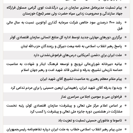
پیام تسلیت مدیرعامل محترم سازمان در پی درگذشت ابوی گرامی مسئول قرارگاه
جهاد سازندگی و محرومیت زدایی سپاه حضرت ولی عصر (عج) خوزستان
رشد ۴۰۰ درصدی سود خالص شرکت سرمایه گذاری آوانوین نسبت به سال مالی
قبل
برگزاری دور‌های مهارتی جدید توسط اداره کل منابع انسانی سازمان اقتصادی کوثر
پاسخ رهبر انقلاب اسلامی به نامه بیعت دبیرکل و رزمندگان حزب‌الله لبنان
ملت ایران برای دشمن آمریکایی درس‌های فراموش‌نشدنی دارد
بیانیه دبیرخانه شورای‌عالی ترویج و توسعه فرهنگ ایثار و شهادت به مناسبت
حماسه تاریخی تشییع، بدرقه و تدفین قائد شهید امت و رهبر جهان اسلام
پیام مقام معظم رهبری به مناسبت تشییع آقای شهید ایران
ویدیو/ بدرقه آقای شهید ایران، راهپیمایی اربعین حسینی را برای مردم تداعی کرد
فراخوان سی و سومین اجلاس سراسری نماز
بر اساس اعلام مرکز ملی تعالی و پیشرفت؛ سازمان اقتصادی کوثر، رتبه نخست
مشارکت در هشتمین دوره جایزه ملی تعالی و پیشرفت را کسب کرد
تاسوعا و عاشورای حسینی تسلیت و تعزیت باد
متن پیام رهبر انقلاب اسلامی خطاب به ملت ایران درباره تفاهم‌نامه رئیس‌جمهوران