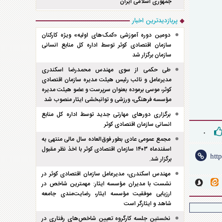
جمهوری اسلامی ایران
پربازدیدترین اخبار
دومین دوره آموزشی «کمک‌های اولیه» ویژه کارکنان
سازمان اقتصادی کوثر توسط اداره کل منابع انسانی
سازمان برگزار شد
طی حکمی از سوی مهندس محمدرضا اسکندری
مدیرعامل و نائب رئیس هیئت مدیره سازمان اقتصادی
کوثر، موسی برموده بعنوان سرپرست و عضو هیئت مدیره
مؤسسه فرهنگی، ورزشی و توانبخشی ایثار منصوب شد
برگزاری دور‌های مهارتی جدید توسط اداره کل منابع
انسانی سازمان اقتصادی کوثر
۰
مجمع عمومی عادی بطور فوق‌العاده سال مالی منتهی به
اسفند‌ماه ۱۴۰۳ سازمان اقتصادی کوثر با اخذ نظر مقبول
برگزار شد.
مهندس اسکندری، مدیرعامل سازمان اقتصادی کوثر در
نشست با مدیران مؤسسه ایثار: مهمترین شاخص در
ارزیابی موفقیت مؤسسه ایثار، رضایت‌مندی جامعه
شاهد و ایثارگر است
نخستین جلسه کارگروه تعیین شاخص‌های رفتاری در