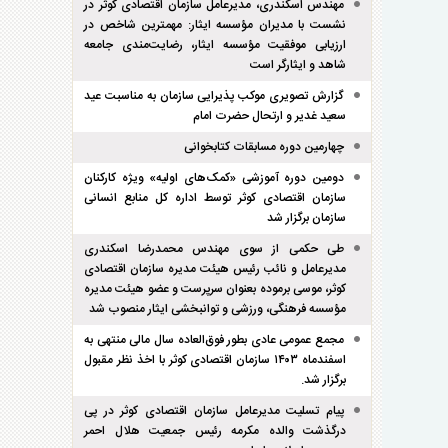
مهندس اسکندری، مدیرعامل سازمان اقتصادی کوثر در
نشست با مدیران مؤسسه ایثار: مهمترین شاخص در
ارزیابی موفقیت مؤسسه ایثار، رضایت‌مندی جامعه
شاهد و ایثارگر است
گزارش تصویری موکب پذیرایی سازمان به مناسبت عید
سعید غدیر و ارتحال حضرت امام
چهارمین دوره مسابقات کتابخوانی
دومین دوره آموزشی «کمک‌های اولیه» ویژه کارکنان
سازمان اقتصادی کوثر توسط اداره کل منابع انسانی
سازمان برگزار شد
طی حکمی از سوی مهندس محمدرضا اسکندری
مدیرعامل و نائب رئیس هیئت مدیره سازمان اقتصادی
کوثر، موسی برموده بعنوان سرپرست و عضو هیئت مدیره
مؤسسه فرهنگی، ورزشی و توانبخشی ایثار منصوب شد
مجمع عمومی عادی بطور فوق‌العاده سال مالی منتهی به
اسفند‌ماه ۱۴۰۳ سازمان اقتصادی کوثر با اخذ نظر مقبول
برگزار شد.
پیام تسلیت مدیرعامل سازمان اقتصادی کوثر در پی
درگذشت والده مکرمه رئیس جمعیت هلال احمر