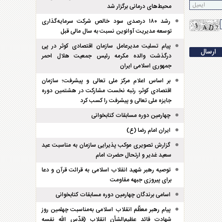
محیط‌های درمانی برگزار شد
رشد ۱۸۰ درصدی سود خالص شرکت سرمایه‌گذاری
توسعه مدیریت آوانوین نسبت به سال مالی قبل
پیام تسلیت مدیرعامل سازمان اقتصادی کوثر در پی
درگذشت والده مکرمه رئیس جمعیت هلال احمر
جمهوری اسلامی ایران
بر اساس اعلام مرکز ملی تعالی و پیشرفت؛ سازمان
اقتصادی کوثر، رتبه نخست مشارکت در هشتمین دوره
جایزه ملی تعالی و پیشرفت را کسب کرد
چهارمین دوره مسابقات کتابخوانی
ایران امام رضا (ع)
گزارش تصویری موکب پذیرایی سازمان به مناسبت عید
سعید غدیر و ارتحال حضرت امام
توصیه رهبر شهید انقلاب اسلامی به قرائت قرآن و دعا
برای پیروزی جبهه مقاومت
اسامی برندگان چهارمین دوره مسابقات کتابخوانی
پیام رهبر معظّم انقلاب اسلامی به‌مناسبت چهلمین روز
شهادت قائد عظیم‌الشأن انقلاب (قدّس الله نفسه