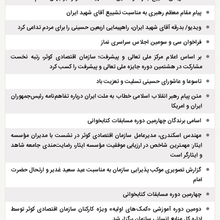
پیام مقام معظم رهبری به مناسبت تشییع آقای شهید ایران
ویدیو/ بدرقه آقای شهید ایران، راهپیمایی اربعین حسینی را برای مردم تداعی کرد
فراخوان سی و سومین اجلاس سراسری نماز
بر اساس اعلام مرکز ملی تعالی و پیشرفت؛ سازمان اقتصادی کوثر، رتبه نخست
مشارکت در هشتمین دوره جایزه ملی تعالی و پیشرفت را کسب کرد
تاسوعا و عاشورای حسینی تسلیت و تعزیت باد
متن پیام رهبر انقلاب اسلامی خطاب به ملت ایران درباره تفاهم‌نامه رئیس‌جمهوران
ایران و امریکا
اسامی برندگان چهارمین دوره مسابقات کتابخوانی
مهندس اسکندری، مدیرعامل سازمان اقتصادی کوثر در نشست با مدیران مؤسسه
ایثار: مهمترین شاخص در ارزیابی موفقیت مؤسسه ایثار، رضایت‌مندی جامعه شاهد
و ایثارگر است
گزارش تصویری موکب پذیرایی سازمان به مناسبت عید سعید غدیر و ارتحال حضرت
امام
چهارمین دوره مسابقات کتابخوانی
دومین دوره آموزشی «کمک‌های اولیه» ویژه کارکنان سازمان اقتصادی کوثر توسط
اداره کل منابع انسانی سازمان برگزار شد