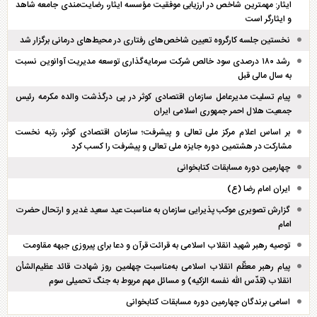
ایثار: مهمترین شاخص در ارزیابی موفقیت مؤسسه ایثار، رضایت‌مندی جامعه شاهد
و ایثارگر است
نخستین جلسه کارگروه تعیین شاخص‌های رفتاری در محیط‌های درمانی برگزار شد
رشد ۱۸۰ درصدی سود خالص شرکت سرمایه‌گذاری توسعه مدیریت آوانوین نسبت
به سال مالی قبل
پیام تسلیت مدیرعامل سازمان اقتصادی کوثر در پی درگذشت والده مکرمه رئیس
جمعیت هلال احمر جمهوری اسلامی ایران
بر اساس اعلام مرکز ملی تعالی و پیشرفت؛ سازمان اقتصادی کوثر، رتبه نخست
مشارکت در هشتمین دوره جایزه ملی تعالی و پیشرفت را کسب کرد
چهارمین دوره مسابقات کتابخوانی
ایران امام رضا (ع)
گزارش تصویری موکب پذیرایی سازمان به مناسبت عید سعید غدیر و ارتحال حضرت
امام
توصیه رهبر شهید انقلاب اسلامی به قرائت قرآن و دعا برای پیروزی جبهه مقاومت
پیام رهبر معظّم انقلاب اسلامی به‌مناسبت چهلمین روز شهادت قائد عظیم‌الشأن
انقلاب (قدّس الله نفسه الزکیه) و مسائل مهم مربوط به جنگ تحمیلی سوم
اسامی برندگان چهارمین دوره مسابقات کتابخوانی