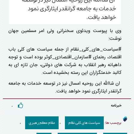
وی با پیوست ویدئوی سخنرانی ولی امر مسلمین جهان
نوشت:
#سیاست_های_کلی_نظام از جمله سیاست های کلی باب
اقتصاد، ره‌نمای #سازمان_اقتصادی_کوثر بوده است و توجه
داهیانه رهبر انقلاب به شرکت های دولتی، جان تازه ای به
کالبد خدمتگزاران این رسته بخشیده است.
ان شاالله این روحیه امسال نیز در توسعه خدمات به جامعه
گرانقدر ایثارگری نمود خواهد یافت.
خبرنامه
۰
سیاست های کلی نظام
مقام معظم رهبری
برچسب ها:
،
،