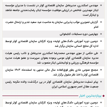
مهندس اسکندری، مدیرعامل سازمان اقتصادی کوثر در نشست با مدیران مؤسسه
ایثار: مهمترین شاخص در ارزیابی موفقیت مؤسسه ایثار، رضایت‌مندی جامعه شاهد
و ایثارگر است
گزارش تصویری موکب پذیرایی سازمان به مناسبت عید سعید غدیر و ارتحال حضرت
امام
چهارمین دوره مسابقات کتابخوانی
دومین دوره آموزشی «کمک‌های اولیه» ویژه کارکنان سازمان اقتصادی کوثر توسط
اداره کل منابع انسانی سازمان برگزار شد
طی حکمی از سوی مهندس محمدرضا اسکندری مدیرعامل و نائب رئیس هیئت
مدیره سازمان اقتصادی کوثر، موسی برموده بعنوان سرپرست و عضو هیئت مدیره
مؤسسه فرهنگی، ورزشی و توانبخشی ایثار منصوب شد
مجمع عمومی عادی بطور فوق‌العاده سال مالی منتهی به اسفند‌ماه ۱۴۰۳ سازمان
اقتصادی کوثر با اخذ نظر مقبول برگزار شد.
پیام تسلیت مدیرعامل سازمان اقتصادی کوثر در پی درگذشت والده مکرمه رئیس
جمعیت هلال احمر جمهوری اسلامی ایران
پربازدیدترین اخبار
دومین دوره آموزشی «کمک‌های اولیه» ویژه کارکنان سازمان اقتصادی کوثر توسط