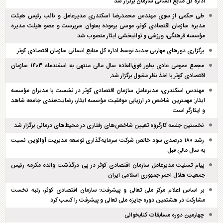
اداره کل منابع انسانی سازمان برگزار شد
طی حکمی از سوی مهندس محمدرضا اسکندری مدیرعامل و نائب رئیس هیئت
مدیره سازمان اقتصادی کوثر، موسی برموده بعنوان سرپرست و عضو هیئت مدیره
مؤسسه فرهنگی، ورزشی و توانبخشی ایثار منصوب شد
برگزاری دور‌های مهارتی جدید توسط اداره کل منابع انسانی سازمان اقتصادی کوثر
مجمع عمومی عادی بطور فوق‌العاده سال مالی منتهی به اسفند‌ماه ۱۴۰۳ سازمان
اقتصادی کوثر با اخذ نظر مقبول برگزار شد.
مهندس اسکندری، مدیرعامل سازمان اقتصادی کوثر در نشست با مدیران مؤسسه
ایثار: مهمترین شاخص در ارزیابی موفقیت مؤسسه ایثار، رضایت‌مندی جامعه شاهد
و ایثارگر است
نخستین جلسه کارگروه تعیین شاخص‌های رفتاری در محیط‌های درمانی برگزار شد
رشد ۱۸۰ درصدی سود خالص شرکت سرمایه‌گذاری توسعه مدیریت آوانوین نسبت
به سال مالی قبل
پیام تسلیت مدیرعامل سازمان اقتصادی کوثر در پی درگذشت والده مکرمه رئیس
جمعیت هلال احمر جمهوری اسلامی ایران
بر اساس اعلام مرکز ملی تعالی و پیشرفت؛ سازمان اقتصادی کوثر، رتبه نخست
مشارکت در هشتمین دوره جایزه ملی تعالی و پیشرفت را کسب کرد
چهارمین دوره مسابقات کتابخوانی