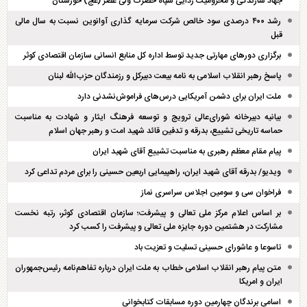
جهاد سازندگی و محرومیت زدایی سپاه حضرت ولی عصر (عج) خوزستان
رشد ۴۰۰ درصدی سود خالص شرکت سرمایه گذاری آوانوین نسبت به سال مالی
قبل
برگزاری دور‌های مهارتی جدید توسط اداره کل منابع انسانی سازمان اقتصادی کوثر
پاسخ رهبر انقلاب اسلامی به نامه بیعت دبیرکل و رزمندگان حزب‌الله لبنان
ملت ایران برای دشمن آمریکایی درس‌های فراموش‌نشدنی دارد
بیانیه دبیرخانه شورای‌عالی ترویج و توسعه فرهنگ ایثار و شهادت به مناسبت
حماسه تاریخی تشییع، بدرقه و تدفین قائد شهید امت و رهبر جهان اسلام
پیام مقام معظم رهبری به مناسبت تشییع آقای شهید ایران
ویدیو/ بدرقه آقای شهید ایران، راهپیمایی اربعین حسینی را برای مردم تداعی کرد
فراخوان سی و سومین اجلاس سراسری نماز
بر اساس اعلام مرکز ملی تعالی و پیشرفت؛ سازمان اقتصادی کوثر، رتبه نخست
مشارکت در هشتمین دوره جایزه ملی تعالی و پیشرفت را کسب کرد
تاسوعا و عاشورای حسینی تسلیت و تعزیت باد
متن پیام رهبر انقلاب اسلامی خطاب به ملت ایران درباره تفاهم‌نامه رئیس‌جمهوران
ایران و امریکا
اسامی برندگان چهارمین دوره مسابقات کتابخوانی