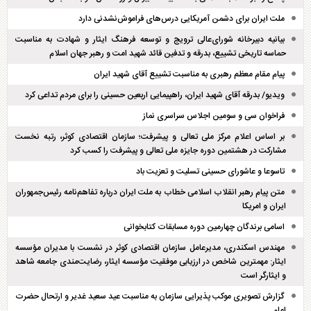
ملت ایران برای دشمن آمریکایی درس‌های فراموش‌نشدنی دارد
بیانیه دبیرخانه شورای‌عالی ترویج و توسعه فرهنگ ایثار و شهادت به مناسبت
حماسه تاریخی تشییع، بدرقه و تدفین قائد شهید امت و رهبر جهان اسلام
پیام مقام معظم رهبری به مناسبت تشییع آقای شهید ایران
ویدیو/ بدرقه آقای شهید ایران، راهپیمایی اربعین حسینی را برای مردم تداعی کرد
فراخوان سی و سومین اجلاس سراسری نماز
بر اساس اعلام مرکز ملی تعالی و پیشرفت؛ سازمان اقتصادی کوثر، رتبه نخست
مشارکت در هشتمین دوره جایزه ملی تعالی و پیشرفت را کسب کرد
تاسوعا و عاشورای حسینی تسلیت و تعزیت باد
متن پیام رهبر انقلاب اسلامی خطاب به ملت ایران درباره تفاهم‌نامه رئیس‌جمهوران
ایران و امریکا
اسامی برندگان چهارمین دوره مسابقات کتابخوانی
مهندس اسکندری، مدیرعامل سازمان اقتصادی کوثر در نشست با مدیران مؤسسه
ایثار: مهمترین شاخص در ارزیابی موفقیت مؤسسه ایثار، رضایت‌مندی جامعه شاهد
و ایثارگر است
گزارش تصویری موکب پذیرایی سازمان به مناسبت عید سعید غدیر و ارتحال حضرت
امام