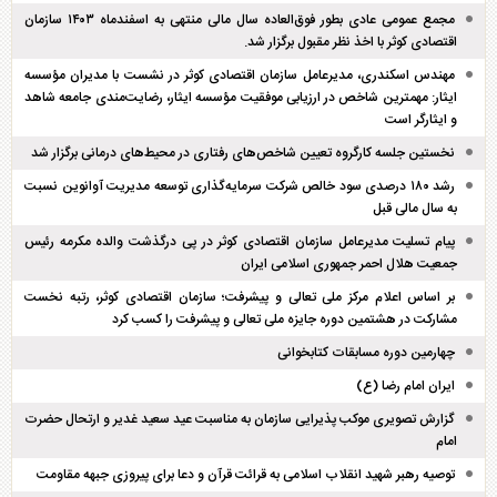
مجمع عمومی عادی بطور فوق‌العاده سال مالی منتهی به اسفند‌ماه ۱۴۰۳ سازمان
اقتصادی کوثر با اخذ نظر مقبول برگزار شد.
مهندس اسکندری، مدیرعامل سازمان اقتصادی کوثر در نشست با مدیران مؤسسه
ایثار: مهمترین شاخص در ارزیابی موفقیت مؤسسه ایثار، رضایت‌مندی جامعه شاهد
و ایثارگر است
نخستین جلسه کارگروه تعیین شاخص‌های رفتاری در محیط‌های درمانی برگزار شد
رشد ۱۸۰ درصدی سود خالص شرکت سرمایه‌گذاری توسعه مدیریت آوانوین نسبت
به سال مالی قبل
پیام تسلیت مدیرعامل سازمان اقتصادی کوثر در پی درگذشت والده مکرمه رئیس
جمعیت هلال احمر جمهوری اسلامی ایران
بر اساس اعلام مرکز ملی تعالی و پیشرفت؛ سازمان اقتصادی کوثر، رتبه نخست
مشارکت در هشتمین دوره جایزه ملی تعالی و پیشرفت را کسب کرد
چهارمین دوره مسابقات کتابخوانی
ایران امام رضا (ع)
گزارش تصویری موکب پذیرایی سازمان به مناسبت عید سعید غدیر و ارتحال حضرت
امام
توصیه رهبر شهید انقلاب اسلامی به قرائت قرآن و دعا برای پیروزی جبهه مقاومت