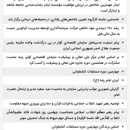
ایثار: مهمترین شاخص در ارزیابی موفقیت مؤسسه ایثار، رضایت‌مندی جامعه شاهد
و ایثارگر است
نخستین جلسه کارگروه تعیین شاخص‌های رفتاری در محیط‌های درمانی برگزار شد
رشد ۱۸۰ درصدی سود خالص شرکت سرمایه‌گذاری توسعه مدیریت آوانوین نسبت
به سال مالی قبل
پیام تسلیت مدیرعامل سازمان اقتصادی کوثر در پی درگذشت والده مکرمه رئیس
جمعیت هلال احمر جمهوری اسلامی ایران
بر اساس اعلام مرکز ملی تعالی و پیشرفت؛ سازمان اقتصادی کوثر، رتبه نخست
مشارکت در هشتمین دوره جایزه ملی تعالی و پیشرفت را کسب کرد
چهارمین دوره مسابقات کتابخوانی
ایران امام رضا (ع)
گزارش تصویری موکب پذیرایی سازمان به مناسبت عید سعید غدیر و ارتحال حضرت
امام
توصیه رهبر شهید انقلاب اسلامی به قرائت قرآن و دعا برای پیروزی جبهه مقاومت
پیام رهبر معظّم انقلاب اسلامی به‌مناسبت چهلمین روز شهادت قائد عظیم‌الشأن
انقلاب (قدّس الله نفسه الزکیه) و مسائل مهم مربوط به جنگ تحمیلی سوم
اسامی برندگان چهارمین دوره مسابقات کتابخوانی