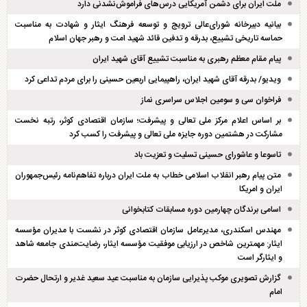
ملت ایران برای دشمن آمریکایی درس‌های فراموش‌نشدنی دارد
بیانیه دبیرخانه شورای‌عالی ترویج و توسعه فرهنگ ایثار و شهادت به مناسبت
حماسه تاریخی تشییع، بدرقه و تدفین قائد شهید امت و رهبر جهان اسلام
پیام مقام معظم رهبری به مناسبت تشییع آقای شهید ایران
ویدیو/ بدرقه آقای شهید ایران، راهپیمایی اربعین حسینی را برای مردم تداعی کرد
فراخوان سی و سومین اجلاس سراسری نماز
بر اساس اعلام مرکز ملی تعالی و پیشرفت؛ سازمان اقتصادی کوثر، رتبه نخست
مشارکت در هشتمین دوره جایزه ملی تعالی و پیشرفت را کسب کرد
تاسوعا و عاشورای حسینی تسلیت و تعزیت باد
متن پیام رهبر انقلاب اسلامی خطاب به ملت ایران درباره تفاهم‌نامه رئیس‌جمهوران
ایران و امریکا
اسامی برندگان چهارمین دوره مسابقات کتابخوانی
مهندس اسکندری، مدیرعامل سازمان اقتصادی کوثر در نشست با مدیران مؤسسه
ایثار: مهمترین شاخص در ارزیابی موفقیت مؤسسه ایثار، رضایت‌مندی جامعه شاهد
و ایثارگر است
گزارش تصویری موکب پذیرایی سازمان به مناسبت عید سعید غدیر و ارتحال حضرت
امام