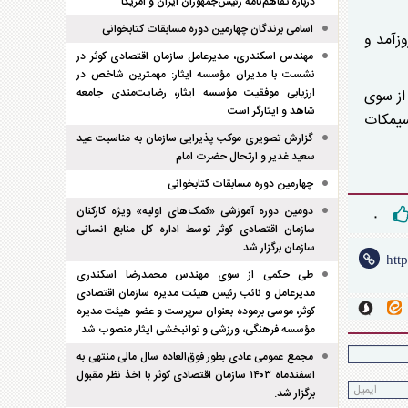
درباره تفاهم‌نامه رئیس‌جمهوران ایران و امریکا
اسامی برندگان چهارمین دوره مسابقات کتابخوانی
زآمد و
مهندس اسکندری، مدیرعامل سازمان اقتصادی کوثر در
نشست با مدیران مؤسسه ایثار: مهمترین شاخص در
ارزیابی موفقیت مؤسسه ایثار، رضایت‌مندی جامعه
از سوی
شاهد و ایثارگر است
سیمکات
گزارش تصویری موکب پذیرایی سازمان به مناسبت عید
سعید غدیر و ارتحال حضرت امام
چهارمین دوره مسابقات کتابخوانی
دومین دوره آموزشی «کمک‌های اولیه» ویژه کارکنان
۰
سازمان اقتصادی کوثر توسط اداره کل منابع انسانی
سازمان برگزار شد
طی حکمی از سوی مهندس محمدرضا اسکندری
مدیرعامل و نائب رئیس هیئت مدیره سازمان اقتصادی
کوثر، موسی برموده بعنوان سرپرست و عضو هیئت مدیره
مؤسسه فرهنگی، ورزشی و توانبخشی ایثار منصوب شد
مجمع عمومی عادی بطور فوق‌العاده سال مالی منتهی به
اسفند‌ماه ۱۴۰۳ سازمان اقتصادی کوثر با اخذ نظر مقبول
برگزار شد.