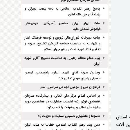
انسانی سازمان اقتصادی کوثر
پاسخ رهبر انقلاب اسلامی به نامه بیعت دبیرکل و
رزمندگان حزب‌الله لبنان
ملت ایران برای دشمن آمریکایی درس‌های
فراموش‌نشدنی دارد
بیانیه دبیرخانه شورای‌عالی ترویج و توسعه فرهنگ ایثار
و شهادت به مناسبت حماسه تاریخی تشییع، بدرقه و
تدفین قائد شهید امت و رهبر جهان اسلام
پیام مقام معظم رهبری به مناسبت تشییع آقای شهید
ایران
ویدیو/ بدرقه آقای شهید ایران، راهپیمایی اربعین
حسینی را برای مردم تداعی کرد
فراخوان سی و سومین اجلاس سراسری نماز
بر اساس اعلام مرکز ملی تعالی و پیشرفت؛ سازمان
اقتصادی کوثر، رتبه نخست مشارکت در هشتمین دوره
جایزه ملی تعالی و پیشرفت را کسب کرد
تاسوعا و عاشورای حسینی تسلیت و تعزیت باد
 استان
ن آلات
متن پیام رهبر انقلاب اسلامی خطاب به ملت ایران