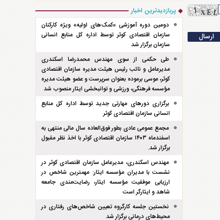
پربازدیدترین اخبار
دومین دوره آموزشی «کمک‌های اولیه» ویژه کارکنان
سازمان اقتصادی کوثر توسط اداره کل منابع انسانی
سازمان برگزار شد
طی حکمی از سوی مهندس محمدرضا اسکندری
مدیرعامل و نائب رئیس هیئت مدیره سازمان اقتصادی
کوثر، موسی برموده بعنوان سرپرست و عضو هیئت مدیره
مؤسسه فرهنگی، ورزشی و توانبخشی ایثار منصوب شد
برگزاری دور‌های مهارتی جدید توسط اداره کل منابع
انسانی سازمان اقتصادی کوثر
مجمع عمومی عادی بطور فوق‌العاده سال مالی منتهی به
اسفند‌ماه ۱۴۰۳ سازمان اقتصادی کوثر با اخذ نظر مقبول
برگزار شد.
مهندس اسکندری، مدیرعامل سازمان اقتصادی کوثر در
نشست با مدیران مؤسسه ایثار: مهمترین شاخص در
ارزیابی موفقیت مؤسسه ایثار، رضایت‌مندی جامعه
شاهد و ایثارگر است
نخستین جلسه کارگروه تعیین شاخص‌های رفتاری در
محیط‌های درمانی برگزار شد