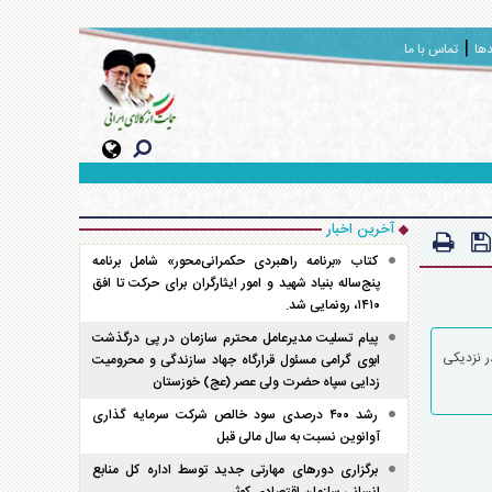
دها
تماس با ما
آخرین اخبار
کتاب «برنامه راهبردی حکمرانی‌محور» شامل برنامه
پنج‌ساله بنیاد شهید و امور ایثارگران برای حرکت تا افق
۱۴۱۰، رونمایی شد.
پیام تسلیت مدیرعامل محترم سازمان در پی درگذشت
ز مدیرعامل و سایر مدیران ارشد شرکت سیمکات به منظور مقدمه چینی برای نوسازی ماشین آلات و تجهیزات کارخانجات سیمکات به شهر Wuxi در نزدیکی
ابوی گرامی مسئول قرارگاه جهاد سازندگی و محرومیت
زدایی سپاه حضرت ولی عصر (عج) خوزستان
رشد ۴۰۰ درصدی سود خالص شرکت سرمایه گذاری
آوانوین نسبت به سال مالی قبل
برگزاری دور‌های مهارتی جدید توسط اداره کل منابع