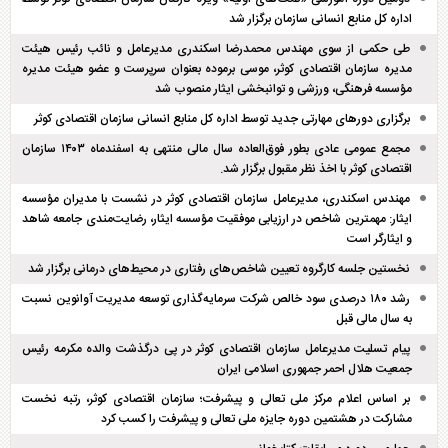
اداره کل منابع انسانی سازمان برگزار شد
طی حکمی از سوی مهندس محمدرضا اسکندری مدیرعامل و نائب رئیس هیئت
مدیره سازمان اقتصادی کوثر، موسی برموده بعنوان سرپرست و عضو هیئت مدیره
مؤسسه فرهنگی، ورزشی و توانبخشی ایثار منصوب شد
برگزاری دور‌های مهارتی جدید توسط اداره کل منابع انسانی سازمان اقتصادی کوثر
مجمع عمومی عادی بطور فوق‌العاده سال مالی منتهی به اسفند‌ماه ۱۴۰۳ سازمان
اقتصادی کوثر با اخذ نظر مقبول برگزار شد.
مهندس اسکندری، مدیرعامل سازمان اقتصادی کوثر در نشست با مدیران مؤسسه
ایثار: مهمترین شاخص در ارزیابی موفقیت مؤسسه ایثار، رضایت‌مندی جامعه شاهد
و ایثارگر است
نخستین جلسه کارگروه تعیین شاخص‌های رفتاری در محیط‌های درمانی برگزار شد
رشد ۱۸۰ درصدی سود خالص شرکت سرمایه‌گذاری توسعه مدیریت آوانوین نسبت
به سال مالی قبل
پیام تسلیت مدیرعامل سازمان اقتصادی کوثر در پی درگذشت والده مکرمه رئیس
جمعیت هلال احمر جمهوری اسلامی ایران
بر اساس اعلام مرکز ملی تعالی و پیشرفت؛ سازمان اقتصادی کوثر، رتبه نخست
مشارکت در هشتمین دوره جایزه ملی تعالی و پیشرفت را کسب کرد