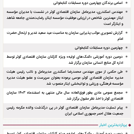
اسامی برندگان چهارمین دوره مسابقات کتابخوانی
مهندس اسکندری، مدیرعامل سازمان اقتصادی کوثر در نشست با مدیران مؤسسه
ایثار: مهمترین شاخص در ارزیابی موفقیت مؤسسه ایثار، رضایت‌مندی جامعه شاهد
و ایثارگر است
گزارش تصویری موکب پذیرایی سازمان به مناسبت عید سعید غدیر و ارتحال حضرت
امام
چهارمین دوره مسابقات کتابخوانی
دومین دوره آموزشی «کمک‌های اولیه» ویژه کارکنان سازمان اقتصادی کوثر توسط
اداره کل منابع انسانی سازمان برگزار شد
طی حکمی از سوی مهندس محمدرضا اسکندری مدیرعامل و نائب رئیس هیئت
مدیره سازمان اقتصادی کوثر، موسی برموده بعنوان سرپرست و عضو هیئت مدیره
مؤسسه فرهنگی، ورزشی و توانبخشی ایثار منصوب شد
مجمع عمومی عادی بطور فوق‌العاده سال مالی منتهی به اسفند‌ماه ۱۴۰۳ سازمان
اقتصادی کوثر با اخذ نظر مقبول برگزار شد.
پیام تسلیت مدیرعامل سازمان اقتصادی کوثر در پی درگذشت والده مکرمه رئیس
جمعیت هلال احمر جمهوری اسلامی ایران
پربازدیدترین اخبار
دومین دوره آموزشی «کمک‌های اولیه» ویژه کارکنان سازمان اقتصادی کوثر توسط