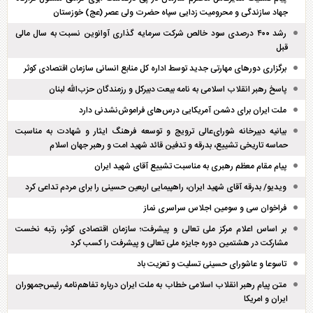
جهاد سازندگی و محرومیت زدایی سپاه حضرت ولی عصر (عج) خوزستان
رشد ۴۰۰ درصدی سود خالص شرکت سرمایه گذاری آوانوین نسبت به سال مالی
قبل
برگزاری دور‌های مهارتی جدید توسط اداره کل منابع انسانی سازمان اقتصادی کوثر
پاسخ رهبر انقلاب اسلامی به نامه بیعت دبیرکل و رزمندگان حزب‌الله لبنان
ملت ایران برای دشمن آمریکایی درس‌های فراموش‌نشدنی دارد
بیانیه دبیرخانه شورای‌عالی ترویج و توسعه فرهنگ ایثار و شهادت به مناسبت
حماسه تاریخی تشییع، بدرقه و تدفین قائد شهید امت و رهبر جهان اسلام
پیام مقام معظم رهبری به مناسبت تشییع آقای شهید ایران
ویدیو/ بدرقه آقای شهید ایران، راهپیمایی اربعین حسینی را برای مردم تداعی کرد
فراخوان سی و سومین اجلاس سراسری نماز
بر اساس اعلام مرکز ملی تعالی و پیشرفت؛ سازمان اقتصادی کوثر، رتبه نخست
مشارکت در هشتمین دوره جایزه ملی تعالی و پیشرفت را کسب کرد
تاسوعا و عاشورای حسینی تسلیت و تعزیت باد
متن پیام رهبر انقلاب اسلامی خطاب به ملت ایران درباره تفاهم‌نامه رئیس‌جمهوران
ایران و امریکا