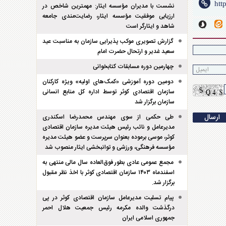
نشست با مدیران مؤسسه ایثار: مهمترین شاخص در
ارزیابی موفقیت مؤسسه ایثار، رضایت‌مندی جامعه
شاهد و ایثارگر است
گزارش تصویری موکب پذیرایی سازمان به مناسبت عید
سعید غدیر و ارتحال حضرت امام
چهارمین دوره مسابقات کتابخوانی
دومین دوره آموزشی «کمک‌های اولیه» ویژه کارکنان
سازمان اقتصادی کوثر توسط اداره کل منابع انسانی
سازمان برگزار شد
طی حکمی از سوی مهندس محمدرضا اسکندری
مدیرعامل و نائب رئیس هیئت مدیره سازمان اقتصادی
کوثر، موسی برموده بعنوان سرپرست و عضو هیئت مدیره
مؤسسه فرهنگی، ورزشی و توانبخشی ایثار منصوب شد
مجمع عمومی عادی بطور فوق‌العاده سال مالی منتهی به
اسفند‌ماه ۱۴۰۳ سازمان اقتصادی کوثر با اخذ نظر مقبول
برگزار شد.
پیام تسلیت مدیرعامل سازمان اقتصادی کوثر در پی
درگذشت والده مکرمه رئیس جمعیت هلال احمر
جمهوری اسلامی ایران