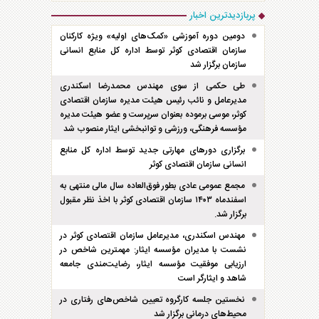
پربازدیدترین اخبار
دومین دوره آموزشی «کمک‌های اولیه» ویژه کارکنان
سازمان اقتصادی کوثر توسط اداره کل منابع انسانی
سازمان برگزار شد
طی حکمی از سوی مهندس محمدرضا اسکندری
مدیرعامل و نائب رئیس هیئت مدیره سازمان اقتصادی
کوثر، موسی برموده بعنوان سرپرست و عضو هیئت مدیره
مؤسسه فرهنگی، ورزشی و توانبخشی ایثار منصوب شد
برگزاری دور‌های مهارتی جدید توسط اداره کل منابع
انسانی سازمان اقتصادی کوثر
مجمع عمومی عادی بطور فوق‌العاده سال مالی منتهی به
اسفند‌ماه ۱۴۰۳ سازمان اقتصادی کوثر با اخذ نظر مقبول
برگزار شد.
مهندس اسکندری، مدیرعامل سازمان اقتصادی کوثر در
نشست با مدیران مؤسسه ایثار: مهمترین شاخص در
ارزیابی موفقیت مؤسسه ایثار، رضایت‌مندی جامعه
شاهد و ایثارگر است
نخستین جلسه کارگروه تعیین شاخص‌های رفتاری در
محیط‌های درمانی برگزار شد