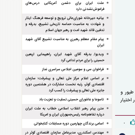
ملت ایران برای دشمن آمریکایی درس‌های
فراموش‌نشدنی دارد
بیانیه دبیرخانه شورای‌عالی ترویج و توسعه فرهنگ ایثار
و شهادت به مناسبت حماسه تاریخی تشییع، بدرقه و
تدفین قائد شهید امت و رهبر جهان اسلام
پیام مقام معظم رهبری به مناسبت تشییع آقای شهید
ایران
ویدیو/ بدرقه آقای شهید ایران، راهپیمایی اربعین
حسینی را برای مردم تداعی کرد
فراخوان سی و سومین اجلاس سراسری نماز
بر اساس اعلام مرکز ملی تعالی و پیشرفت؛ سازمان
اقتصادی کوثر، رتبه نخست مشارکت در هشتمین دوره
جایزه ملی تعالی و پیشرفت را کسب کرد
طیور و
 اختیار
تاسوعا و عاشورای حسینی تسلیت و تعزیت باد
متن پیام رهبر انقلاب اسلامی خطاب به ملت ایران
درباره تفاهم‌نامه رئیس‌جمهوران ایران و امریکا
اسامی برندگان چهارمین دوره مسابقات کتابخوانی
۰
مهندس اسکندری، مدیرعامل سازمان اقتصادی کوثر در