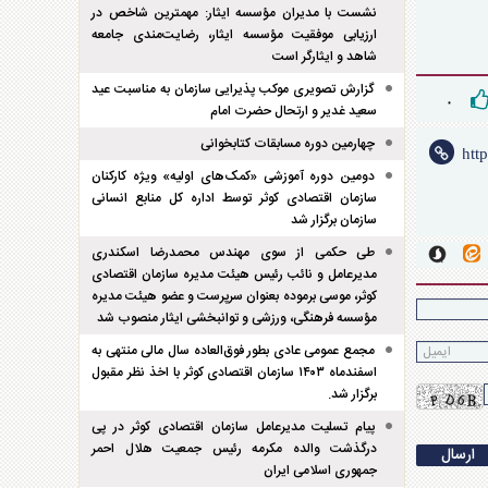
نشست با مدیران مؤسسه ایثار: مهمترین شاخص در
ارزیابی موفقیت مؤسسه ایثار، رضایت‌مندی جامعه
شاهد و ایثارگر است
گزارش تصویری موکب پذیرایی سازمان به مناسبت عید
۰
سعید غدیر و ارتحال حضرت امام
چهارمین دوره مسابقات کتابخوانی
دومین دوره آموزشی «کمک‌های اولیه» ویژه کارکنان
سازمان اقتصادی کوثر توسط اداره کل منابع انسانی
سازمان برگزار شد
طی حکمی از سوی مهندس محمدرضا اسکندری
مدیرعامل و نائب رئیس هیئت مدیره سازمان اقتصادی
کوثر، موسی برموده بعنوان سرپرست و عضو هیئت مدیره
مؤسسه فرهنگی، ورزشی و توانبخشی ایثار منصوب شد
مجمع عمومی عادی بطور فوق‌العاده سال مالی منتهی به
اسفند‌ماه ۱۴۰۳ سازمان اقتصادی کوثر با اخذ نظر مقبول
برگزار شد.
پیام تسلیت مدیرعامل سازمان اقتصادی کوثر در پی
درگذشت والده مکرمه رئیس جمعیت هلال احمر
جمهوری اسلامی ایران