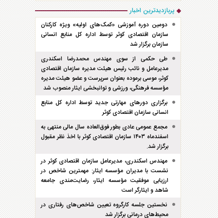
پربازدیدترین اخبار
دومین دوره آموزشی «کمک‌های اولیه» ویژه کارکنان
سازمان اقتصادی کوثر توسط اداره کل منابع انسانی
سازمان برگزار شد
طی حکمی از سوی مهندس محمدرضا اسکندری
مدیرعامل و نائب رئیس هیئت مدیره سازمان اقتصادی
کوثر، موسی برموده بعنوان سرپرست و عضو هیئت مدیره
مؤسسه فرهنگی، ورزشی و توانبخشی ایثار منصوب شد
برگزاری دور‌های مهارتی جدید توسط اداره کل منابع
انسانی سازمان اقتصادی کوثر
مجمع عمومی عادی بطور فوق‌العاده سال مالی منتهی به
اسفند‌ماه ۱۴۰۳ سازمان اقتصادی کوثر با اخذ نظر مقبول
برگزار شد.
مهندس اسکندری، مدیرعامل سازمان اقتصادی کوثر در
نشست با مدیران مؤسسه ایثار: مهمترین شاخص در
ارزیابی موفقیت مؤسسه ایثار، رضایت‌مندی جامعه
شاهد و ایثارگر است
نخستین جلسه کارگروه تعیین شاخص‌های رفتاری در
محیط‌های درمانی برگزار شد