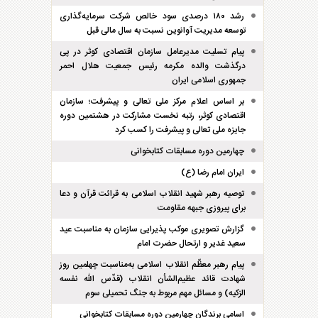
رشد ۱۸۰ درصدی سود خالص شرکت سرمایه‌گذاری
توسعه مدیریت آوانوین نسبت به سال مالی قبل
پیام تسلیت مدیرعامل سازمان اقتصادی کوثر در پی
درگذشت والده مکرمه رئیس جمعیت هلال احمر
جمهوری اسلامی ایران
بر اساس اعلام مرکز ملی تعالی و پیشرفت؛ سازمان
اقتصادی کوثر، رتبه نخست مشارکت در هشتمین دوره
جایزه ملی تعالی و پیشرفت را کسب کرد
چهارمین دوره مسابقات کتابخوانی
ایران امام رضا (ع)
توصیه رهبر شهید انقلاب اسلامی به قرائت قرآن و دعا
برای پیروزی جبهه مقاومت
گزارش تصویری موکب پذیرایی سازمان به مناسبت عید
سعید غدیر و ارتحال حضرت امام
پیام رهبر معظّم انقلاب اسلامی به‌مناسبت چهلمین روز
شهادت قائد عظیم‌الشأن انقلاب (قدّس الله نفسه
الزکیه) و مسائل مهم مربوط به جنگ تحمیلی سوم
اسامی برندگان چهارمین دوره مسابقات کتابخوانی