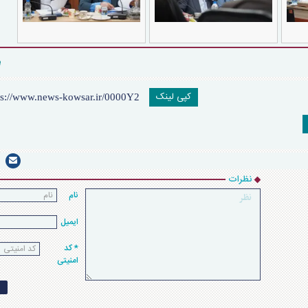
کپی لینک
نظرات
نام
ایمیل
* کد
امنیتی