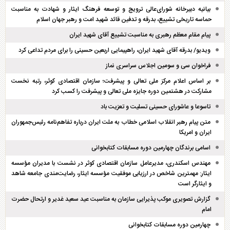
بیانیه دبیرخانه شورای‌عالی ترویج و توسعه فرهنگ ایثار و شهادت به مناسبت
حماسه تاریخی تشییع، بدرقه و تدفین قائد شهید امت و رهبر جهان اسلام
پیام مقام معظم رهبری به مناسبت تشییع آقای شهید ایران
ویدیو/ بدرقه آقای شهید ایران، راهپیمایی اربعین حسینی را برای مردم تداعی کرد
فراخوان سی و سومین اجلاس سراسری نماز
بر اساس اعلام مرکز ملی تعالی و پیشرفت؛ سازمان اقتصادی کوثر، رتبه نخست
مشارکت در هشتمین دوره جایزه ملی تعالی و پیشرفت را کسب کرد
تاسوعا و عاشورای حسینی تسلیت و تعزیت باد
متن پیام رهبر انقلاب اسلامی خطاب به ملت ایران درباره تفاهم‌نامه رئیس‌جمهوران
ایران و امریکا
اسامی برندگان چهارمین دوره مسابقات کتابخوانی
مهندس اسکندری، مدیرعامل سازمان اقتصادی کوثر در نشست با مدیران مؤسسه
ایثار: مهمترین شاخص در ارزیابی موفقیت مؤسسه ایثار، رضایت‌مندی جامعه شاهد
و ایثارگر است
گزارش تصویری موکب پذیرایی سازمان به مناسبت عید سعید غدیر و ارتحال حضرت
امام
چهارمین دوره مسابقات کتابخوانی