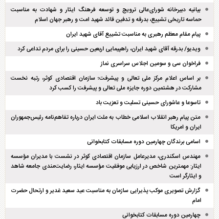
بیانیه دبیرخانه شورای‌عالی ترویج و توسعه فرهنگ ایثار و شهادت به مناسبت
حماسه تاریخی تشییع، بدرقه و تدفین قائد شهید امت و رهبر جهان اسلام
پیام مقام معظم رهبری به مناسبت تشییع آقای شهید ایران
ویدیو/ بدرقه آقای شهید ایران، راهپیمایی اربعین حسینی را برای مردم تداعی کرد
فراخوان سی و سومین اجلاس سراسری نماز
بر اساس اعلام مرکز ملی تعالی و پیشرفت؛ سازمان اقتصادی کوثر، رتبه نخست
مشارکت در هشتمین دوره جایزه ملی تعالی و پیشرفت را کسب کرد
تاسوعا و عاشورای حسینی تسلیت و تعزیت باد
متن پیام رهبر انقلاب اسلامی خطاب به ملت ایران درباره تفاهم‌نامه رئیس‌جمهوران
ایران و امریکا
اسامی برندگان چهارمین دوره مسابقات کتابخوانی
مهندس اسکندری، مدیرعامل سازمان اقتصادی کوثر در نشست با مدیران مؤسسه
ایثار: مهمترین شاخص در ارزیابی موفقیت مؤسسه ایثار، رضایت‌مندی جامعه شاهد
و ایثارگر است
گزارش تصویری موکب پذیرایی سازمان به مناسبت عید سعید غدیر و ارتحال حضرت
امام
چهارمین دوره مسابقات کتابخوانی