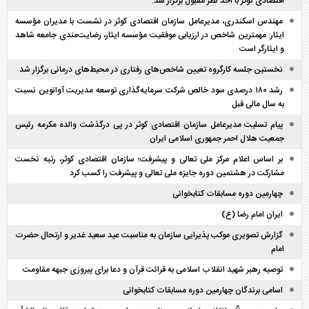
اقتصادی کوثر با اخذ نظر مقبول برگزار شد.
مهندس اسکندری، مدیرعامل سازمان اقتصادی کوثر در نشست با مدیران مؤسسه
ایثار: مهمترین شاخص در ارزیابی موفقیت مؤسسه ایثار، رضایت‌مندی جامعه شاهد
و ایثارگر است
نخستین جلسه کارگروه تعیین شاخص‌های رفتاری در محیط‌های درمانی برگزار شد
رشد ۱۸۰ درصدی سود خالص شرکت سرمایه‌گذاری توسعه مدیریت آوانوین نسبت
به سال مالی قبل
پیام تسلیت مدیرعامل سازمان اقتصادی کوثر در پی درگذشت والده مکرمه رئیس
جمعیت هلال احمر جمهوری اسلامی ایران
بر اساس اعلام مرکز ملی تعالی و پیشرفت؛ سازمان اقتصادی کوثر، رتبه نخست
مشارکت در هشتمین دوره جایزه ملی تعالی و پیشرفت را کسب کرد
چهارمین دوره مسابقات کتابخوانی
ایران امام رضا (ع)
گزارش تصویری موکب پذیرایی سازمان به مناسبت عید سعید غدیر و ارتحال حضرت
امام
توصیه رهبر شهید انقلاب اسلامی به قرائت قرآن و دعا برای پیروزی جبهه مقاومت
اسامی برندگان چهارمین دوره مسابقات کتابخوانی