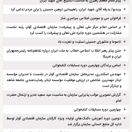
پیام مقام معظم رهبری به مناسبت تشییع آقای شهید ایران
ویدیو/ بدرقه آقای شهید ایران، راهپیمایی اربعین حسینی را برای مردم تداعی کرد
فراخوان سی و سومین اجلاس سراسری نماز
بر اساس اعلام مرکز ملی تعالی و پیشرفت؛ سازمان اقتصادی کوثر، رتبه نخست
مشارکت در هشتمین دوره جایزه ملی تعالی و پیشرفت را کسب کرد
تاسوعا و عاشورای حسینی تسلیت و تعزیت باد
متن پیام رهبر انقلاب اسلامی خطاب به ملت ایران درباره تفاهم‌نامه رئیس‌جمهوران
ایران و امریکا
اسامی برندگان چهارمین دوره مسابقات کتابخوانی
مهندس اسکندری، مدیرعامل سازمان اقتصادی کوثر در نشست با مدیران مؤسسه
ایثار: مهمترین شاخص در ارزیابی موفقیت مؤسسه ایثار، رضایت‌مندی جامعه شاهد
و ایثارگر است
گزارش تصویری موکب پذیرایی سازمان به مناسبت عید سعید غدیر و ارتحال حضرت
امام
چهارمین دوره مسابقات کتابخوانی
دومین دوره آموزشی «کمک‌های اولیه» ویژه کارکنان سازمان اقتصادی کوثر توسط
اداره کل منابع انسانی سازمان برگزار شد