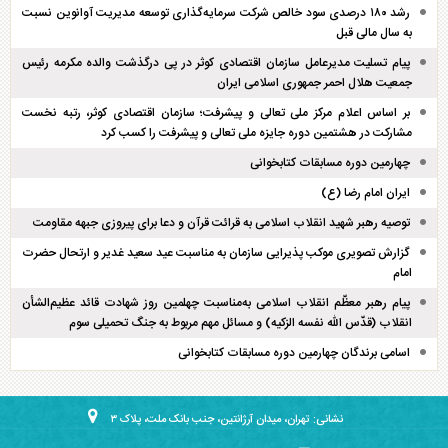
رشد ۱۸۰ درصدی سود خالص شرکت سرمایه‌گذاری توسعه مدیریت آوانوین نسبت
به سال مالی قبل
پیام تسلیت مدیرعامل سازمان اقتصادی کوثر در پی درگذشت والده مکرمه رئیس
جمعیت هلال احمر جمهوری اسلامی ایران
بر اساس اعلام مرکز ملی تعالی و پیشرفت؛ سازمان اقتصادی کوثر، رتبه نخست
مشارکت در هشتمین دوره جایزه ملی تعالی و پیشرفت را کسب کرد
چهارمین دوره مسابقات کتابخوانی
ایران امام رضا (ع)
توصیه رهبر شهید انقلاب اسلامی به قرائت قرآن و دعا برای پیروزی جبهه مقاومت
گزارش تصویری موکب پذیرایی سازمان به مناسبت عید سعید غدیر و ارتحال حضرت
امام
پیام رهبر معظّم انقلاب اسلامی به‌مناسبت چهلمین روز شهادت قائد عظیم‌الشأن
انقلاب (قدّس الله نفسه الزکیه) و مسائل مهم مربوط به جنگ تحمیلی سوم
اسامی برندگان چهارمین دوره مسابقات کتابخوانی
نشانی: تهران، میدان آرژانتین، جنب بانک ملت، پلاک ۳